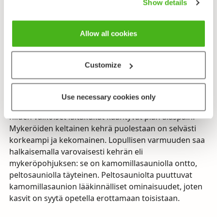
Useimmiten kamomillasaunio taidetaan sekoittaa
Show details
Suomessa hyvin yleiseen peltosaunioon eli
saunakukkaan (
Tripleurospermum maritimum
ssp.
Allow all cookies
inodorum
). Vaikka lajit nykyisin luetaankin eri sukuihin,
ne muistuttavat toisiaan niin paljon, että jopa
kasvisystematiikan isäksi nimitetty Linné erehtyi
Customize
pitämään niitä samana lajina. Tarkkavainuinen erottaa
kasvit jo kamomillasaunion hienon aromaattisen
tuoksun perusteella. Lisäksi kamomillasauniolla on
Use necessary cookies only
enemmän mykeröitä, ne ovat selvästi pienempiä ja
niiden valkoiset laitakukat kääntyvät pian alaspäin.
Mykeröiden keltainen kehrä puolestaan on selvästi
korkeampi ja kekomainen. Lopullisen varmuuden saa
halkaisemalla varovaisesti kehrän eli
mykeröpohjuksen: se on kamomillasauniolla ontto,
peltosauniolla täyteinen. Peltosauniolta puuttuvat
kamomillasaunion lääkinnälliset ominaisuudet, joten
kasvit on syytä opetella erottamaan toisistaan.