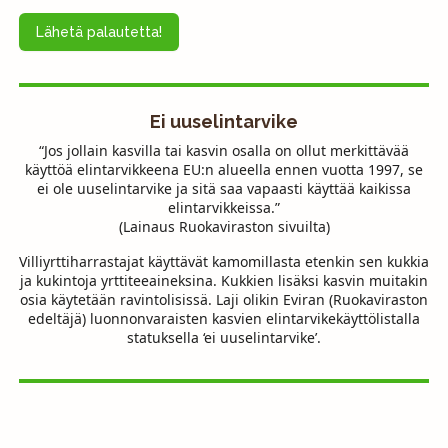
Lähetä palautetta!
Ei uuselintarvike
“Jos jollain kasvilla tai kasvin osalla on ollut merkittävää
käyttöä elintarvikkeena EU:n alueella ennen vuotta 1997, se
ei ole uuselintarvike ja sitä saa vapaasti käyttää kaikissa
elintarvikkeissa.”
(Lainaus Ruokaviraston sivuilta)
Villiyrttiharrastajat käyttävät kamomillasta etenkin sen kukkia
ja kukintoja yrttiteeaineksina. Kukkien lisäksi kasvin muitakin
osia käytetään ravintolisissä. Laji olikin Eviran (Ruokaviraston
edeltäjä) luonnonvaraisten kasvien elintarvikekäyttölistalla
statuksella ‘ei uuselintarvike’.