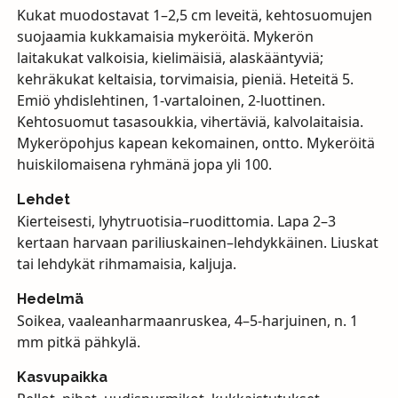
Kukat muodostavat 1–2,5 cm leveitä, kehtosuomujen
suojaamia kukkamaisia mykeröitä. Mykerön
laitakukat valkoisia, kielimäisiä, alaskääntyviä;
kehräkukat keltaisia, torvimaisia, pieniä. Heteitä 5.
Emiö yhdislehtinen, 1-vartaloinen, 2-luottinen.
Kehtosuomut tasasoukkia, vihertäviä, kalvolaitaisia.
Mykeröpohjus kapean kekomainen, ontto. Mykeröitä
huiskilomaisena ryhmänä jopa yli 100.
Lehdet
Kierteisesti, lyhytruotisia–ruodittomia. Lapa 2–3
kertaan harvaan pariliuskainen–lehdykkäinen. Liuskat
tai lehdykät rihmamaisia, kaljuja.
Hedelmä
Soikea, vaaleanharmaanruskea, 4–5-harjuinen, n. 1
mm pitkä pähkylä.
Kasvupaikka