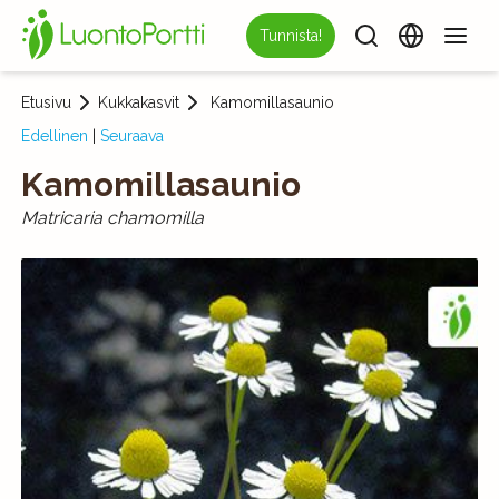
Tunnista!
Etusivu
Kukkakasvit
Kamomillasaunio
Edellinen
|
Seuraava
Kamomillasaunio
Matricaria chamomilla