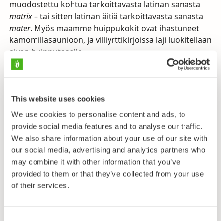
muodostettu kohtua tarkoittavasta latinan sanasta
matrix
– tai sitten latinan äitiä tarkoittavasta sanasta
mater
. Myös maamme huippukokit ovat ihastuneet
kamomillasaunioon, ja villiyrttikirjoissa laji luokitellaan
aivan huipputasolle.
Kamomillasaunio on meillä muinaistulokas. Se on
kotoisin Suomea etelämpää Euraasiasta, mutta sitä
lienee viljelty rohdoksi suomalaisten suurtalojen
This website uses cookies
kasvitarhoissa ja torppien pihoissa jo ikimuistoisina
We use cookies to personalise content and ads, to
aikoina, kun apteekkeja ei tunnettu. Edelleen sitä
provide social media features and to analyse our traffic.
kasvatetaan meillä monin paikoin hyötykasvina.
We also share information about your use of our site with
Etenkin lounaisen Suomen vanhoissa
our social media, advertising and analytics partners who
asutuskeskuksissa laji kasvaa myös vanhastaan
may combine it with other information that you’ve
rikkaruohona, mutta sen voi tavata vähän joka
provided to them or that they’ve collected from your use
puolelta maatamme ihmisvaikutteisilta paikoilta,
of their services.
useimmiten kylläkin lyhytaikaisena vieraana yksitellen
tai muutamin versoin.