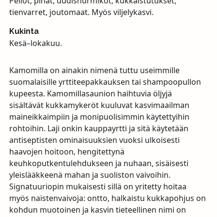
Pellot, pihat, uudisnurmikot, kukkaistutukset,
tienvarret, joutomaat. Myös viljelykasvi.
Kukinta
Kesä–lokakuu.
Kamomilla on ainakin nimenä tuttu useimmille
suomalaisille yrttiteepakkauksen tai shampoopullon
kupeesta. Kamomillasaunion haihtuvia öljyjä
sisältävät kukkamykeröt kuuluvat kasvimaailman
maineikkaimpiin ja monipuolisimmin käytettyihin
rohtoihin. Laji onkin kauppayrtti ja sitä käytetään
antiseptisten ominaisuuksien vuoksi ulkoisesti
haavojen hoitoon, hengitettynä
keuhkoputkentulehdukseen ja nuhaan, sisäisesti
yleislääkkeenä mahan ja suoliston vaivoihin.
Signatuuriopin mukaisesti sillä on yritetty hoitaa
myös naistenvaivoja: ontto, halkaistu kukkapohjus on
kohdun muotoinen ja kasvin tieteellinen nimi on