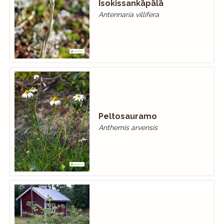
Isokissankäpälä
Antennaria villifera
Peltosauramo
Anthemis arvensis