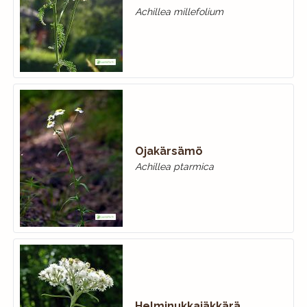
Achillea millefolium
Ojakärsämö
Achillea ptarmica
Helminukkajäkkärä