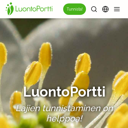
Tunnista!
LuontoPortti
Lajien tunnistaminen on
helppoa!