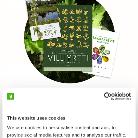
Kirjat kesäpaketissa 60 €
This website uses cookies
We use cookies to personalise content and ads, to
Kauniit ja kattavat kasvikirjat itselle – tai vaikka tuliaisiksi
provide social media features and to analyse our traffic.
mökkireissulle. Yksittäin alkaen 18,90€.