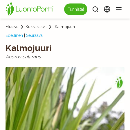
Tunnista!
Etusivu
Kukkakasvit
Kalmojuuri
Edellinen
|
Seuraava
Kalmojuuri
Acorus calamus