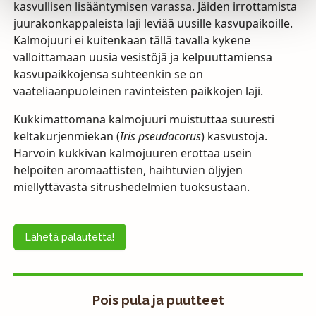
kasvullisen lisääntymisen varassa. Jäiden irrottamista
juurakonkappaleista laji leviää uusille kasvupaikoille.
Kalmojuuri ei kuitenkaan tällä tavalla kykene
valloittamaan uusia vesistöjä ja kelpuuttamiensa
kasvupaikkojensa suhteenkin se on
vaateliaanpuoleinen ravinteisten paikkojen laji.
Kukkimattomana kalmojuuri muistuttaa suuresti
keltakurjenmiekan (
Iris pseudacorus
) kasvustoja.
Harvoin kukkivan kalmojuuren erottaa usein
helpoiten aromaattisten, haihtuvien öljyjen
miellyttävästä sitrushedelmien tuoksustaan.
Lähetä palautetta!
Pois pula ja puutteet