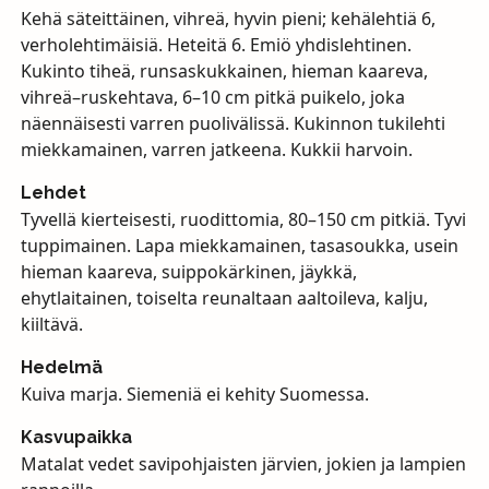
Kehä säteittäinen, vihreä, hyvin pieni; kehälehtiä 6,
verholehtimäisiä. Heteitä 6. Emiö yhdislehtinen.
Kukinto tiheä, runsaskukkainen, hieman kaareva,
vihreä–ruskehtava, 6–10 cm pitkä puikelo, joka
näennäisesti varren puolivälissä. Kukinnon tukilehti
miekkamainen, varren jatkeena. Kukkii harvoin.
Lehdet
Tyvellä kierteisesti, ruodittomia, 80–150 cm pitkiä. Tyvi
tuppimainen. Lapa miekkamainen, tasasoukka, usein
hieman kaareva, suippokärkinen, jäykkä,
ehytlaitainen, toiselta reunaltaan aaltoileva, kalju,
kiiltävä.
Hedelmä
Kuiva marja. Siemeniä ei kehity Suomessa.
Kasvupaikka
Matalat vedet savipohjaisten järvien, jokien ja lampien