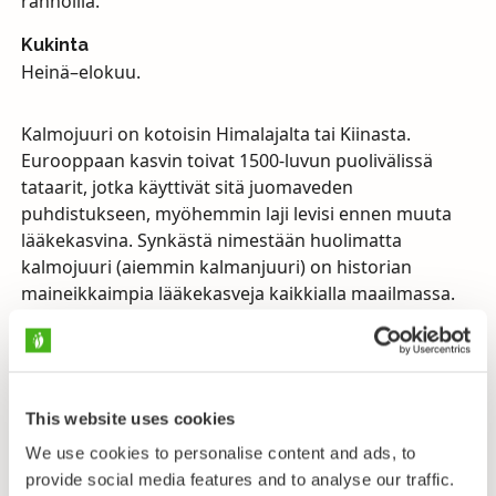
rannoilla.
Kukinta
Heinä–elokuu.
Kalmojuuri on kotoisin Himalajalta tai Kiinasta.
Eurooppaan kasvin toivat 1500-luvun puolivälissä
tataarit, jotka käyttivät sitä juomaveden
puhdistukseen, myöhemmin laji levisi ennen muuta
lääkekasvina. Synkästä nimestään huolimatta
kalmojuuri (aiemmin kalmanjuuri) on historian
maineikkaimpia lääkekasveja kaikkialla maailmassa.
Kasvin nimi vilahteleekin taajaan historiallisissa
romaaneissa linnojen ilmanraikastimena tai luostarin
munkkien lääkekasvimaan hoidokkina. Kalmojuuren
sitruunan- tai mandariinintuoksuisesta juurakosta
This website uses cookies
tislattiin aromaattista öljyä, jota arvostettiin
mahavaivoja parantavana rohdoksena. Juurakonpalaa
We use cookies to personalise content and ads, to
pureksimalla kansa uskoi voivansa suojautua
provide social media features and to analyse our traffic.