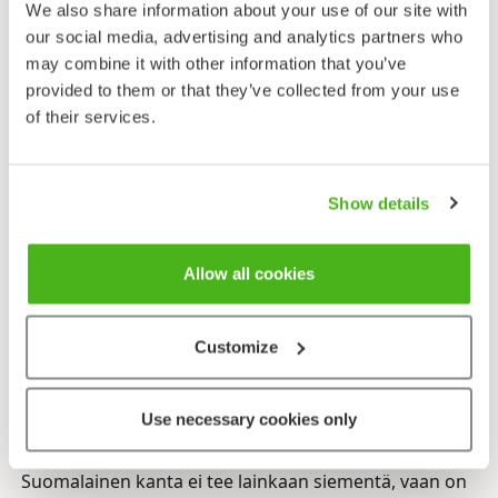
tartuntataudeilta, jopa rutolta. Tupakanhimonkin
We also share information about your use of our site with
uskottiin hellittävän samalla tavalla. Monissa maissa
our social media, advertising and analytics partners who
juurakkoa on käytetty myös oluen tai viinan
may combine it with other information that you’ve
maustamiseen, hilloakin siitä on keitetty. Suomeen
provided to them or that they’ve collected from your use
kalmojuuri kotiutui 1700-luvulla niin sanotulla hyödyn
of their services.
aikakaudella. Kalmojuuri kasvaa meillä edelleen
ammoisen rohdosviljelyn peruna lounaassa
Kokemäenjoen eteläpuolella ja Helsingin länsipuolella
Show details
savirannoilla matalassa vedessä.
Aikaisemmin kalmojuuri on luettu samaan heimoon
Allow all cookies
vehkan kanssa. Sukulaisuus näkyy etenkin
kukinnossa: mitättömän pienet yksittäiset kukat
muodostavat käpyä muistuttavan paksurankaisen
Customize
tähkäkukinnon eli puikelon. Vehkalla kukinnon
näyttävyyttä lisää sisäpinnaltaan vitivalkoinen tukilehti
Use necessary cookies only
– kalmojuuren vihreä tukilehti näyttää suuresti
varrelta ja puikelo vaikuttaa olevan sen puolivälissä.
Suomalainen kanta ei tee lainkaan siementä, vaan on