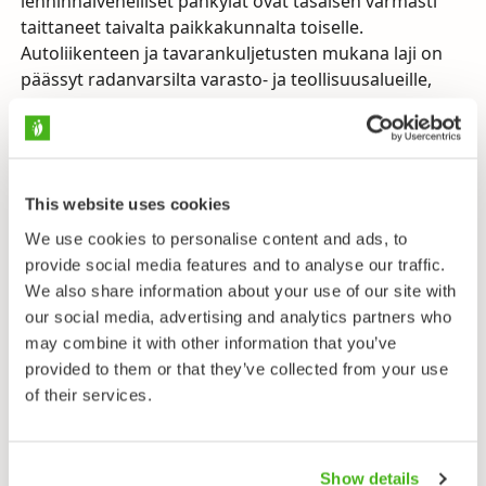
lenninhaivenelliset pähkylät ovat tasaisen varmasti
taittaneet taivalta paikkakunnalta toiselle.
Autoliikenteen ja tavarankuljetusten mukana laji on
päässyt radanvarsilta varasto- ja teollisuusalueille,
tienvarsille, lumenkaatopaikoille ja joutomaille. Monet
esiintymistä ovat melko uusia ja useille suomalaisille
laji on edelleenkin outo. Todennäköisesti ilmaston
lämpeneminen on auttanut ja auttaa lajia
This website uses cookies
laajentamaan aluettaan.
We use cookies to personalise content and ads, to
Koiransilmä ei paljon vaadi kasvualustaltaan: sora- ja
provide social media features and to analyse our traffic.
hiekka-alusta on sille mieluisin, mutta kasvin koko
We also share information about your use of our site with
vaihtelee maan ravinteisuuden mukaan oikein kurjien
our social media, advertising and analytics partners who
paikkojen muutaman sentin korkuisesta kääpiöstä
may combine it with other information that you’ve
parhaiden paikkojen liki metriseksi isomukseksi.
provided to them or that they’ve collected from your use
Isokokoisena kasvi on runsasmykeröinen ja tuottaa
of their services.
paljon siementä. Kaiken kaikkiaan laji on
huomattavan joustava ja voi itää keväällä tai missä
tahansa vaiheessa kesää. Edellä luetellut
Show details