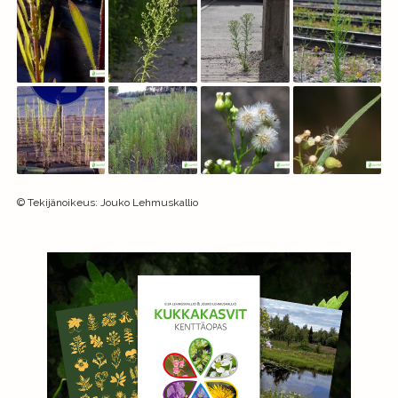
©
Tekijänoikeus
:
Jouko Lehmuskallio