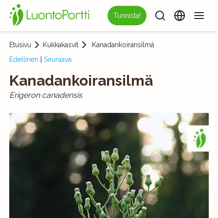
Tunnista!
Etusivu
Kukkakasvit
Kanadankoiransilmä
Edellinen
|
Seuraava
Kanadankoiransilmä
Erigeron canadensis