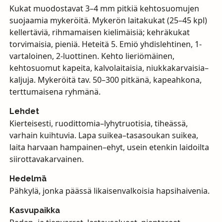
Kukat muodostavat 3–4 mm pitkiä kehtosuomujen
suojaamia mykeröitä. Mykerön laitakukat (25–45 kpl)
kellertäviä, rihmamaisen kielimäisiä; kehräkukat
torvimaisia, pieniä. Heteitä 5. Emiö yhdislehtinen, 1-
vartaloinen, 2-luottinen. Kehto lieriömäinen,
kehtosuomut kapeita, kalvolaitaisia, niukkakarvaisia–
kaljuja. Mykeröitä tav. 50–300 pitkänä, kapeahkona,
terttumaisena ryhmänä.
Lehdet
Kierteisesti, ruodittomia–lyhytruotisia, tiheässä,
varhain kuihtuvia. Lapa suikea–tasasoukan suikea,
laita harvaan hampainen–ehyt, usein etenkin laidoilta
siirottavakarvainen.
Hedelmä
Pähkylä, jonka päässä likaisenvalkoisia hapsihaivenia.
Kasvupaikka