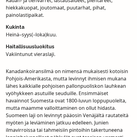
Radan- ja tienvarret, lastausalueet, pientareet,
hiekkakuopat, joutomaat, puutarhat, pihat,
painolastipaikat.
Kukinta
Heinä–syys(–loka)kuu.
Haitallisuusluokitus
Vakiintunut vieraslaji.
Kanadankoiransilmä on nimensä mukaisesti kotoisin
Pohjois-Amerikasta, mutta levinnyt ihmisen mukana
lähes kaikkialle pohjoisen pallonpuoliskon lauhkean
vyöhykkeen asutuille seuduille. Ensimmäiset
havainnot Suomesta ovat 1800-luvun loppupuolelta,
mutta maamme valloittaminen on ollut hidasta.
Suomeen laji on levinnyt pääosin Venäjältä rautateitä
myöten ja leviäminen jatkuu edelleen. Junien
ilmavirroissa tai tahmeisiin pintoihin takertuneena