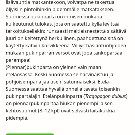
lisävauhtia matkantekoon, voivatpa ne takertua
öljyisiin pintoihinkin pidemmälle matkatakseen.
Suomessa pukinparta on ihmisen mukana
kulkeutunut tulokas, jota on saatettu kyllä levittää
tarkoituksellakin: runsaasti maitiaisnestettä sisältävä
juuri on keitettynä herkullinen, paahdettuna sitä on
käytetty kahvin korvikkeena. Villiyrttiasiantuntijoiden
mukaan pukinparran versot ovat jopa tankoparsaa
parempaa!
(Piennar)pukinparta on yleinen vain maan
eteläosassa. Keski-Suomessa se harvinaistuu ja
pohjoisempana jää usein satunnaiseksi. Etelä-
Suomessa saattaa hyvällä onnella tavata toisenkin
pukinpartalajin. Etelänpukinparta (
Tragopogon dubius
)
on piennarpukinpartaa hiukan pienempi ja sen
kehtosuomut (8–12 kpl) ovat selvästi laitakukkia
pidempiä.