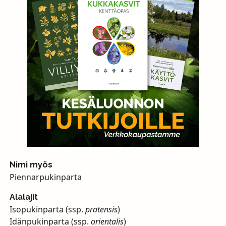
Nimi myös
Piennarpukinparta
Alalajit
Isopukinparta (ssp.
pratensis
)
Idänpukinparta (ssp.
orientalis
)