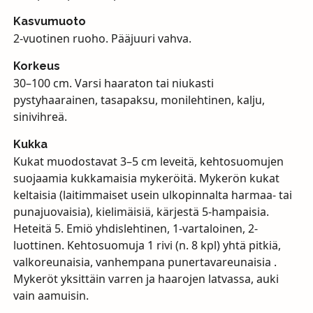
Kasvumuoto
2-vuotinen ruoho. Pääjuuri vahva.
Korkeus
30–100 cm. Varsi haaraton tai niukasti
pystyhaarainen, tasapaksu, monilehtinen, kalju,
sinivihreä.
Kukka
Kukat muodostavat 3–5 cm leveitä, kehtosuomujen
suojaamia kukkamaisia mykeröitä. Mykerön kukat
keltaisia (laitimmaiset usein ulkopinnalta harmaa- tai
punajuovaisia), kielimäisiä, kärjestä 5-hampaisia.
Heteitä 5. Emiö yhdislehtinen, 1-vartaloinen, 2-
luottinen. Kehtosuomuja 1 rivi (n. 8 kpl) yhtä pitkiä,
valkoreunaisia, vanhempana punertavareunaisia .
Mykeröt yksittäin varren ja haarojen latvassa, auki
vain aamuisin.