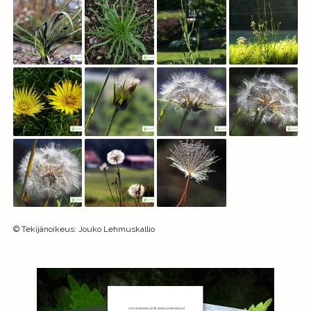
©
Tekijänoikeus
:
Jouko Lehmuskallio