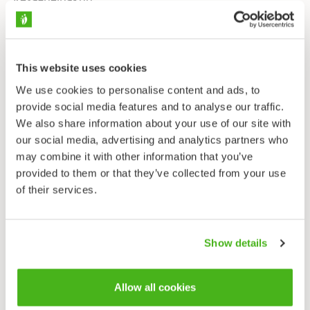
Kapeiden ja silposuonisten lehtiensä ansiosta
pukinparta naamioituu hyvin tiheän
This website uses cookies
piennarkasvillisuuden heinien joukkoon. Kukkiessaan
laji erottuu kyllä kuin huutomerkki, mutta saattaa
We use cookies to personalise content and ads, to
silloinkin jäädä aamu-unisimmilta kasviharrastajilta
provide social media features and to analyse our traffic.
löytämättä: pukinparta avaa mykerönsä vain päivän
We also share information about your use of our site with
varhaisten tuntien ajaksi ja puoliltapäivin sulkee ne
our social media, advertising and analytics partners who
soukan huomaamattomiksi. Kesän valoisimpaan
may combine it with other information that you’ve
aikaan mykeröt saattavat eteläisimmässä Suomessa
provided to them or that they’ve collected from your use
sulkeutua jo pian aamukymmenen jälkeen. Kukkia
of their services.
käyvät pölyttämässä mykeröiden aukioloaikaan
perhoset ja kukkakärpäset, mutta myös itsepölytys
käy päinsä.
Show details
Ruotsalainen kasvitieteilijä ja nykyaikaisen tieteellisen
nimistön kehittäjä Carl von Linné havaitsi jo 1700-
Allow all cookies
luvulla, että joillakin kasveilla on hyvin tarkka