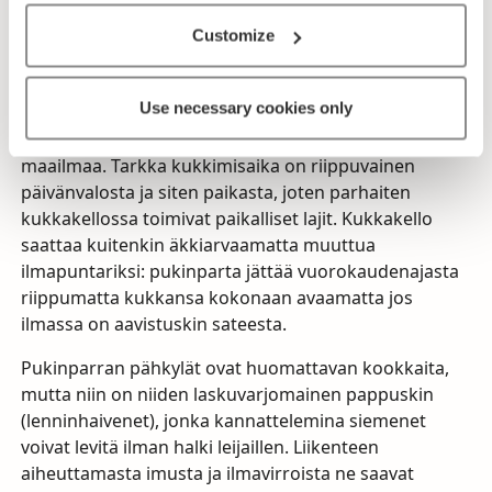
vuorokausirytmi. Kukkakello,
Horologium plantarum
,
on hänen hahmottelemansa ympyränmuotoinen
Customize
kukkapenkki, jossa kukkien avautuminen ja
sulkeutuminen kertoo karkeasti kellonajan. Linné ei
Use necessary cookies only
ilmeisesti itse koskaan istuttanut kukkakelloa, mutta
myöhemmin sellaisia on toteutettu eri puolilla
maailmaa. Tarkka kukkimisaika on riippuvainen
päivänvalosta ja siten paikasta, joten parhaiten
kukkakellossa toimivat paikalliset lajit. Kukkakello
saattaa kuitenkin äkkiarvaamatta muuttua
ilmapuntariksi: pukinparta jättää vuorokaudenajasta
riippumatta kukkansa kokonaan avaamatta jos
ilmassa on aavistuskin sateesta.
Pukinparran pähkylät ovat huomattavan kookkaita,
mutta niin on niiden laskuvarjomainen pappuskin
(lenninhaivenet), jonka kannattelemina siemenet
voivat levitä ilman halki leijaillen. Liikenteen
aiheuttamasta imusta ja ilmavirroista ne saavat