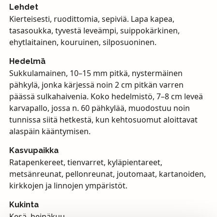
Lehdet
Kierteisesti, ruodittomia, sepiviä. Lapa kapea,
tasasoukka, tyvestä leveämpi, suippokärkinen,
ehytlaitainen, kouruinen, silposuoninen.
Hedelmä
Sukkulamainen, 10–15 mm pitkä, nystermäinen
pähkylä, jonka kärjessä noin 2 cm pitkän varren
päässä sulkahaivenia. Koko hedelmistö, 7–8 cm leveä
karvapallo, jossa n. 60 pähkylää, muodostuu noin
tunnissa siitä hetkestä, kun kehtosuomut aloittavat
alaspäin kääntymisen.
Kasvupaikka
Ratapenkereet, tienvarret, kyläpientareet,
metsänreunat, pellonreunat, joutomaat, kartanoiden,
kirkkojen ja linnojen ympäristöt.
Kukinta
Kesä–heinäkuu.