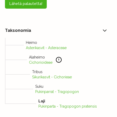
Lähetä palautetta!
Taksonomia
Heimo
Asterikasvit - Asteraceae
Alaheimo
Cichorioideae
Tribus
Sikurikasvit - Cichorieae
Suku
Pukinparrat - Tragopogon
Laji
Pukinparta - Tragopogon pratensis