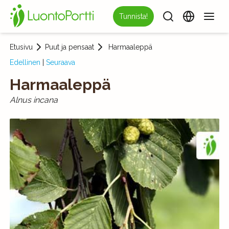
Tunnista!
Etusivu
Puut ja pensaat
Harmaaleppä
Edellinen
|
Seuraava
Harmaaleppä
Alnus incana