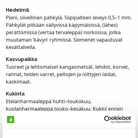
Hedelmä
Pieni, siivellinen pähkylä. Siipipalteen leveys 0,5–1 mm.
Pähkylät pitkään säilyvissä käpymäisissä, (lähes)
perättömissä (vertaa tervaleppä) norkoissa, jotka
muutaman ‘kävyn’ ryhmissä. Siemenet vapautuvat
kevättalvella.
Kasvupaikka
Tuoreet ja lehtomaiset kangasmetsät, lehdot, korvet,
rannat, teiden varret, peltojen ja niittyjen laidat,
kaskimaat.
Kukinta
Etelänharmaaleppä huhti–toukokuu,
kuolanharmaaleppä touko–kesäkuu. Kukkii ennen
lehtien puhkeamista.
Lepät ovat ennen lehtien puhkeamista kukkivia puita