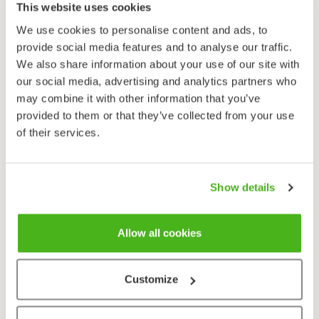
tai isoja pensaita. Sukuun kuuluu kaikkiaan noin 30
This website uses cookies
lajia. Eniten leppälajeja on Pohjois-Amerikassa ja Itä-
We use cookies to personalise content and ads, to
Aasiassa. Suomessa leppävaltaisten metsien osuus on
provide social media features and to analyse our traffic.
vain 0,4%.
We also share information about your use of our site with
our social media, advertising and analytics partners who
Harmaaleppä on nopeakasvuinen, mutta lyhytikäinen
may combine it with other information that you’ve
(50–60 vuotta). Se suosii reheväkasvuisia maita ja on
provided to them or that they’ve collected from your use
hyvin lisääntymis- ja leviämiskykyinen. Kevättalvella
of their services.
vapautuvat siemenet leviävät veden mukana uusille
kasvupaikoille. Harmaaleppä on hyvin
monimuotoinen. Pohjois-Suomessa vallitseva alalaji
on kuolanharmaaleppä (ssp.
kolaënsis
). Sen eteläraja
Show details
kulkee suunnilleen linjalla Oulu-Kuusamo. Etelä-
Suomessa vallitseva harmaaleppä on nimilaji (ssp.
Allow all cookies
incana
, etelänharmaaleppä). Siitä tunnetaan muotoja,
joilla on eriasteisesti liuskaiset tai karvaiset lehdet; var.
incana
(viherharmaaleppä) on lehtilavaltaan harvaan
Customize
karvainen, var.
argentata
(karjalanharmaaleppä)
tiheään harmaakarvainen.