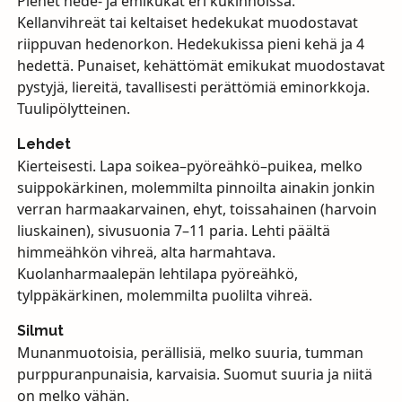
Pienet hede- ja emikukat eri kukinnoissa.
Kellanvihreät tai keltaiset hedekukat muodostavat
riippuvan hedenorkon. Hedekukissa pieni kehä ja 4
hedettä. Punaiset, kehättömät emikukat muodostavat
pystyjä, liereitä, tavallisesti perättömiä eminorkkoja.
Tuulipölytteinen.
Lehdet
Kierteisesti. Lapa soikea–pyöreähkö–puikea, melko
suippokärkinen, molemmilta pinnoilta ainakin jonkin
verran harmaakarvainen, ehyt, toissahainen (harvoin
liuskainen), sivusuonia 7–11 paria. Lehti päältä
himmeähkön vihreä, alta harmahtava.
Kuolanharmaalepän lehtilapa pyöreähkö,
tylppäkärkinen, molemmilta puolilta vihreä.
Silmut
Munanmuotoisia, perällisiä, melko suuria, tumman
purppuranpunaisia, karvaisia. Suomut suuria ja niitä
on melko vähän.