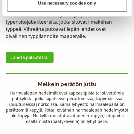
Use necessary cookies only
Lepät pudottavat lehtensä vihreinä. Niillä on varaa
tehdä niin, koska niiden juurinystyröissä on
typensitojabakteereita, jotka sitovat ilmakehän
typpeä. Vihreänä putoavat lepän lehdet ovat
oivallinen typpilannoite maaperälle.
Lähetä palautetta!
Melkein perätön juttu
Harmaalepän hedelmät ovat kapeasiipisiä tai siivettömiä
pähkylöitä, jotka sijaitsevat perättömissä, käpymäisissä
(puutuneissa) norkoissa. Sama lyhyesti: harmaalepällä on
perättömiä käpyjä. Totta, eiväthän harmaalepän hedelmystöt
ole käpyjä. Ne kyllä muistuttavat pieniä käpyjä, sitäpaitsi
osalla niistä (päätykävyillä) on lyhyt perä.