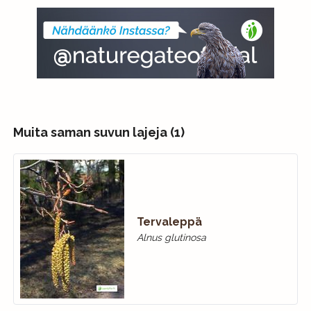
Muita saman suvun lajeja (1)
Tervaleppä
Alnus glutinosa