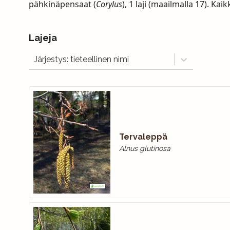
pähkinäpensaat (
Corylus
), 1 laji (maailmalla 17). K
Lajeja
Järjestys: tieteellinen nimi
Tervaleppä
Alnus glutinosa