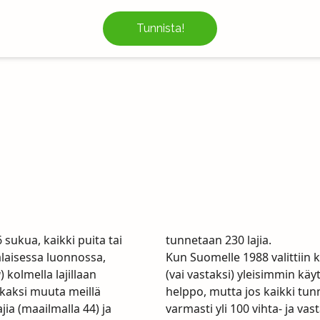
Tunnista!
kaikki puita tai
tunnetaan 230 lajia.
alaisessa luonnossa,
Kun Suomelle 1988 valittiin k
a
) kolmella lajillaan
(vai vastaksi) yleisimmin käyt
 kaksi muuta meillä
helppo, mutta jos kaikki tunne
lajia (maailmalla 44) ja
varmasti yli 100 vihta- ja va