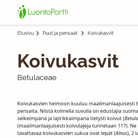
Etusivu
Puut ja pensaat
Koivukasvit
Koivukasvit
Betulaceae
Koivukasvien heimoon kuuluu maailmanlaajuisesti 6 sukua, 
pensaita. Niistä kolmella suvulla on edustajia suom
selkeimpänä ja lajirikkaimpana tietysti koivut (
Betul
(maailmanlaajuisesti koivulajeja tunnetaan 117). Ne
tavattavaa koivukasvien sukua ovat lepät (
Alnus
), 2 