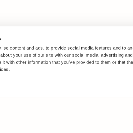
s
ise content and ads, to provide social media features and to anal
about your use of our site with our social media, advertising and
t with other information that you’ve provided to them or that the
ices.
IT
MUUALLA
akasvit
Facebook