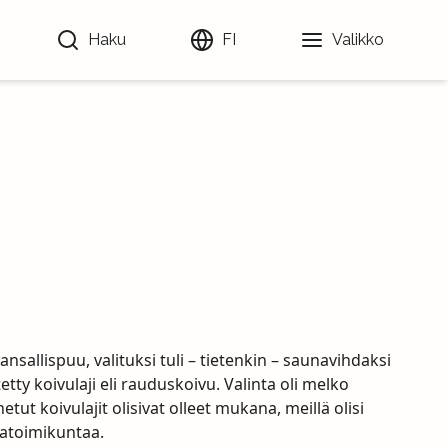
Haku
FI
Valikko
ansallispuu, valituksi tuli – tietenkin – saunavihdaksi
etty koivulaji eli rauduskoivu. Valinta oli melko
tut koivulajit olisivat olleet mukana, meillä olisi
statoimikuntaa.