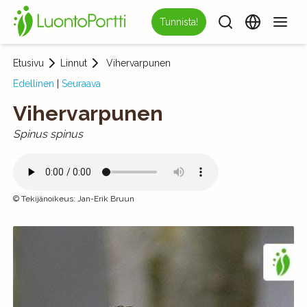
Tunnista!
Etusivu
Linnut
Vihervarpunen
Edellinen
|
Seuraava
Vihervarpunen
Spinus spinus
©
Tekijänoikeus
:
Jan-Erik Bruun