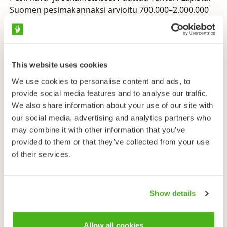
Suomen pesimäkannaksi arvioitu 700.000–2.000.000
paria. Kannanvaihteluun vaikuttaa erityisesti kuusen
siemensato.
Muutto
This website uses cookies
Päivämuuttaja. Syysmuutto syys–lokakuussa, paluu
maalis–toukokuussa. Talvehtii Länsi- ja Keski-
We use cookies to personalise content and ads, to
Euroopassa sekä Välimeren maissa. Vuosittain
provide social media features and to analyse our traffic.
vaihtelevan suuruinen osa kannasta talvehtii
We also share information about your use of our site with
Suomessa.
our social media, advertising and analytics partners who
may combine it with other information that you’ve
Ravinto
provided to them or that they’ve collected from your use
Pääravintoa keväällä kuusen ja männyn, syksyllä ja
of their services.
talvella koivun ja lepän siemenet. Pesimisaikaan
siementen lisäksi myös hyönteiset (toukat, kirvat),
joilla ruokkii pieniä poikasiaan. Ruokailee kesällä
Show details
mielellään voikukissa ja ohdakkeissa. Vierailee myös
lintulaudoilla.
Allow all cookies