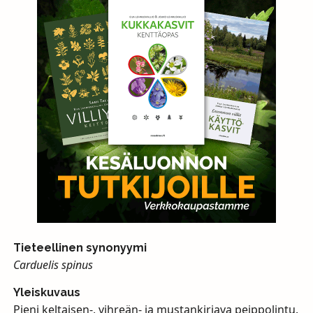
Tieteellinen synonyymi
Carduelis spinus
Yleiskuvaus
Pieni keltaisen-, vihreän- ja mustankirjava peippolintu.