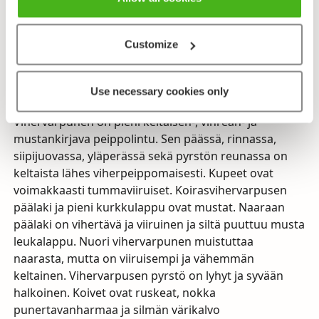
Ääni
Venähtänyt ”tsvii” muistuttaa keinun kitinää. Laulu
nopeaa, pingottunutta viserrystä.
Customize
Uhanalaisuus
Elinvoimainen, rauhoitettu.
Use necessary cookies only
Vihervarpunen on pieni keltaisen-, vihreän- ja
mustankirjava peippolintu. Sen päässä, rinnassa,
siipijuovassa, yläperässä sekä pyrstön reunassa on
keltaista lähes viherpeippomaisesti. Kupeet ovat
voimakkaasti tummaviiruiset. Koirasvihervarpusen
päälaki ja pieni kurkkulappu ovat mustat. Naaraan
päälaki on vihertävä ja viiruinen ja siltä puuttuu musta
leukalappu. Nuori vihervarpunen muistuttaa
naarasta, mutta on viiruisempi ja vähemmän
keltainen. Vihervarpusen pyrstö on lyhyt ja syvään
halkoinen. Koivet ovat ruskeat, nokka
punertavanharmaa ja silmän värikalvo