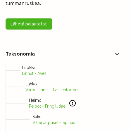
tummanruskea.
Lähetä palautetta!
Taksonomia
Luokka
Linnut - Aves
Lahko
Varpuslinnut - Passeriformes
Heimo
Peipot - Fringillidae
Suku
Vihervarpuset - Spinus