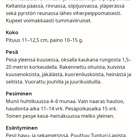
Keltaista päässä, rinnassa, siipijuovassa, yläperässä
sekä pyrstön reunassa lähes viherpeippomaisesti.
Kupeet voimakkaasti tummaviiruiset.
Koko
Pituus 11–12,5 cm, paino 10–15 g.
Pesä
Pesä yleensä kuusessa, oksalla kaukana rungosta 1,5–
20 metrin korkeudella. Rakennettu ohuista, kuivista
kuusenoksista, jäkälästä, kuorenliuskoista, heinästä ja
seitistä. Vuorattu jouhilla ja juurikuiduilla.
Pesiminen
Munii huhtikuussa 4–6 munaa. Vain naaras hautoo,
haudonta-aika 11–14 vrk. Pesäpoikasaika 15 vrk.
Toinen pesye kesä–heinäkuussa melko yleinen.
Esiintyminen
Pesii havu- ja sekametsissä. Puuttuu Tunturi-Lapista.