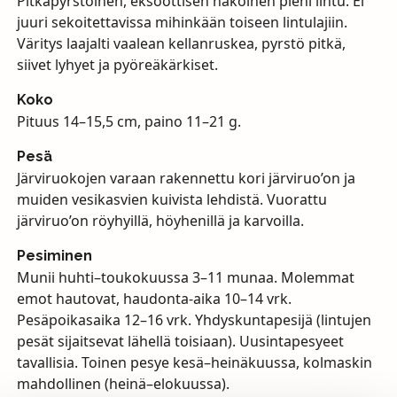
Pitkäpyrstöinen, eksoottisen näköinen pieni lintu. Ei
juuri sekoitettavissa mihinkään toiseen lintulajiin.
Väritys laajalti vaalean kellanruskea, pyrstö pitkä,
siivet lyhyet ja pyöreäkärkiset.
Koko
Pituus 14–15,5 cm, paino 11–21 g.
Pesä
Järviruokojen varaan rakennettu kori järviruo’on ja
muiden vesikasvien kuivista lehdistä. Vuorattu
järviruo’on röyhyillä, höyhenillä ja karvoilla.
Pesiminen
Munii huhti–toukokuussa 3–11 munaa. Molemmat
emot hautovat, haudonta-aika 10–14 vrk.
Pesäpoikasaika 12–16 vrk. Yhdyskuntapesijä (lintujen
pesät sijaitsevat lähellä toisiaan). Uusintapesyeet
tavallisia. Toinen pesye kesä–heinäkuussa, kolmaskin
mahdollinen (heinä–elokuussa).