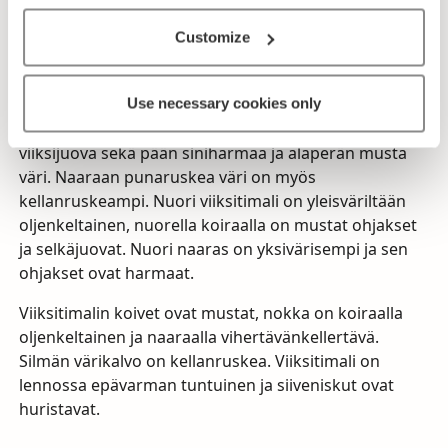
yhtä pitkäpyrstöinen kuin pyrstötiainen. Viiksitimalin
siivet ovat punaruskean-, mustan- ja valkoisenkirjavat.
Customize
Koiraan pää ja niska ovat siniharmaat, silmästä alas
suuntautuva leveä viiksijuova on musta ja kurkku on
Use necessary cookies only
valkoinen. Selkä ja kupeet ovat punaruskeat ja
alaperä on musta. Naaraalta puuttuu koiraan
viiksijuova sekä pään siniharmaa ja alaperän musta
väri. Naaraan punaruskea väri on myös
kellanruskeampi. Nuori viiksitimali on yleisväriltään
oljenkeltainen, nuorella koiraalla on mustat ohjakset
ja selkäjuovat. Nuori naaras on yksivärisempi ja sen
ohjakset ovat harmaat.
Viiksitimalin koivet ovat mustat, nokka on koiraalla
oljenkeltainen ja naaraalla vihertävänkellertävä.
Silmän värikalvo on kellanruskea. Viiksitimali on
lennossa epävarman tuntuinen ja siiveniskut ovat
huristavat.