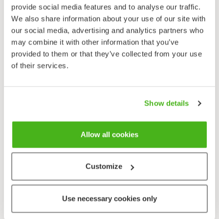
Suomessa pesivien keltavästäräkkien naaraat ovat
provide social media features and to analyse our traffic.
hyvin toistensa kaltaisia ja niiden määrittäminen
We also share information about your use of our site with
rodulleen on hankalaa. Aikuisen
our social media, advertising and analytics partners who
keltavästäräkkikoiraan koko alapuoli on kesäpuvussa
may combine it with other information that you’ve
kirkkaankeltainen ja selkä vihertävä. Naaraan väritys
provided to them or that they’ve collected from your use
on hailakampi ja himmeämpi. Vatsapuoli on
of their services.
vaaleankeltainen, pää ja selkäpuoli ovat
harmaanruskean sävyiset. Syksyllä molemmat
sukupuolet ovat hailakanvärisiä. Nuorella linnulla
Show details
vatsapuoli on kellanrusehtava. Sillä on leveä kellertävä
silmäkulmanjuova, ruskehtava kurkkuvyö ja keltainen
alaperä. Keltavästäräkin pyrstö on kaikissa puvuissa
Allow all cookies
valkoreunaisesti musta. Nokka ja koivet ovat mustat
ja silmän värikalvo on tummanruskea.
Customize
Keltavästäräkki voidaan sekoittaa meillä satunnaisesti
vierailevaan sitruunavästäräkkiin, jolla on kuitenkin
kaikissa puvuissa harmaa selkä ja siivellä kaksi leveää
Use necessary cookies only
ja puhtaanvalkeaa juovaa. Keltavästäräkin kaksi