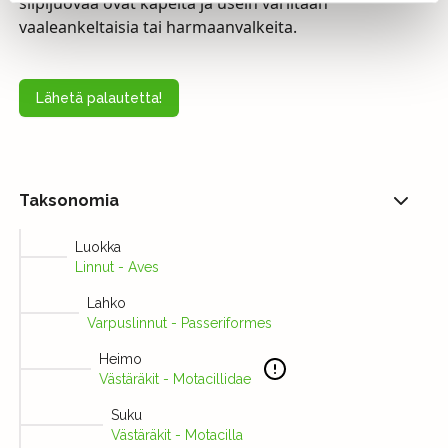
siipijuovaa ovat kapeita ja usein väriltään
vaaleankeltaisia tai harmaanvalkeita.
Lähetä palautetta!
Taksonomia
Luokka
Linnut - Aves
Lahko
Varpuslinnut - Passeriformes
Heimo
Västäräkit - Motacillidae
Suku
Västäräkit - Motacilla