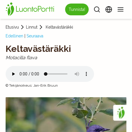
Tunnista!
Etusivu
Linnut
Keltavästäräkki
Edellinen
|
Seuraava
Keltavästäräkki
Motacilla flava
©
Tekijänoikeus
:
Jan-Erik Bruun