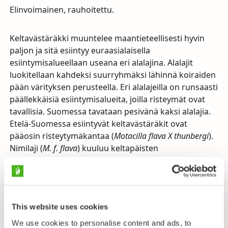
Elinvoimainen, rauhoitettu.
Keltavästäräkki muuntelee maantieteellisesti hyvin
paljon ja sitä esiintyy euraasialaisella
esiintymisalueellaan useana eri alalajina. Alalajit
luokitellaan kahdeksi suurryhmäksi lähinnä koiraiden
pään värityksen perusteella. Eri alalajeilla on runsaasti
päällekkäisiä esiintymisalueita, joilla risteymät ovat
tavallisia. Suomessa tavataan pesivänä kaksi alalajia.
Etelä-Suomessa esiintyvät keltavästäräkit ovat
pääosin risteytymäkantaa (
Motacilla flava X thunbergi
).
Nimilaji (
M. f. flava
) kuuluu keltapäisten
keltavästäräkkien suurryhmään. Nimilajin yksilöiden
pään pohjaväri on keltainen ja koirasyksilöillä on
keltainen silmäkulmanjuova. Pohjois-Suomessa
pesivän alalajin (
M. f. thunbergi
) koirailla päälaki on
This website uses cookies
liuskeenharmaa ja silmäkulmanjuova puuttuu.
We use cookies to personalise content and ads, to