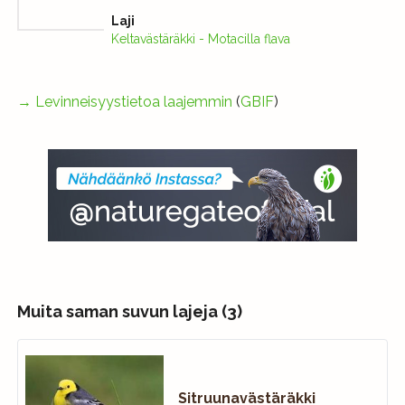
Laji
Keltavästäräkki - Motacilla flava
→
Levinneisyystietoa laajemmin
(
GBIF
)
Muita saman suvun lajeja (3)
Sitruunavästäräkki