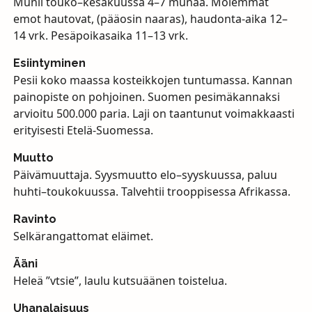
Munii touko–kesäkuussa 4–7 munaa. Molemmat
emot hautovat, (pääosin naaras), haudonta-aika 12–
14 vrk. Pesäpoikasaika 11–13 vrk.
Esiintyminen
Pesii koko maassa kosteikkojen tuntumassa. Kannan
painopiste on pohjoinen. Suomen pesimäkannaksi
arvioitu 500.000 paria. Laji on taantunut voimakkaasti
erityisesti Etelä-Suomessa.
Muutto
Päivämuuttaja. Syysmuutto elo–syyskuussa, paluu
huhti–toukokuussa. Talvehtii trooppisessa Afrikassa.
Ravinto
Selkärangattomat eläimet.
Ääni
Heleä ”vtsie”, laulu kutsuäänen toistelua.
Uhanalaisuus