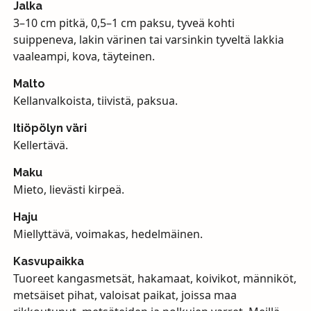
Jalka
3–10 cm pitkä, 0,5–1 cm paksu, tyveä kohti
suippeneva, lakin värinen tai varsinkin tyveltä lakkia
vaaleampi, kova, täyteinen.
Malto
Kellanvalkoista, tiivistä, paksua.
Itiöpölyn väri
Kellertävä.
Maku
Mieto, lievästi kirpeä.
Haju
Miellyttävä, voimakas, hedelmäinen.
Kasvupaikka
Tuoreet kangasmetsät, hakamaat, koivikot, männiköt,
metsäiset pihat, valoisat paikat, joissa maa