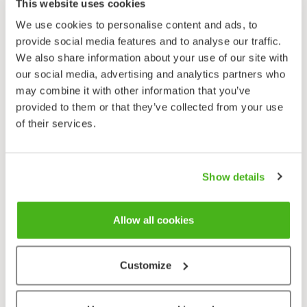
alkutalveen. Keltavahvero on myös hyvin
This website uses cookies
paikkauskollinen ja sitä voi löytää samasta paikasta
We use cookies to personalise content and ads, to
vuodesta toiseen. Hyvät kantarellipaikat ovatkin
provide social media features and to analyse our traffic.
mökkiläisten tarkoin varjeltuja salaisuuksia.
We also share information about your use of our site with
Keltavahveron itiöemät ovat sienestäjän riemuksi
our social media, advertising and analytics partners who
hidaskasvuisia, pitkäikäisiä ja harvemmin toukkaisia
may combine it with other information that you’ve
tiivismaltoisuutensa vuoksi. Kerätytkin sienet säilyvät
provided to them or that they’ve collected from your use
usean päivän tuoreina kuivassa ja viileässä paikassa.
of their services.
Keltavahveroa eniten muistuttava sieni on
valevahvero (
Hygrophoropsis aurantiaca
). Myös se on
keltainen, laakea ja kuoppakeskustainen.
Show details
Valevahverolla on kuitenkin oikeat heltat, jotka ovat
oranssinpunaiset, haarovat ja hyvin tiheässä.
Allow all cookies
Valevahvero on lahottaja ja kasvaa karikkeessa,
puuaineksessa tai kannoilla. Valevahveron malto on
ohuempaa ja pehmeämpää ja sen jalka on tummempi
Customize
kuin keltavahveron. Valevahvero on syötäväksi
kelpaava, mutta sitkeähkö.