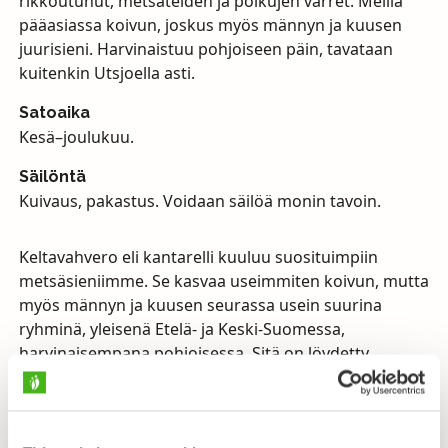
rikkoutunut, metsäteiden ja polkujen varret. Meillä
pääasiassa koivun, joskus myös männyn ja kuusen
juurisieni. Harvinaistuu pohjoiseen päin, tavataan
kuitenkin Utsjoella asti.
Satoaika
Kesä–joulukuu.
Säilöntä
Kuivaus, pakastus. Voidaan säilöä monin tavoin.
Keltavahvero eli kantarelli kuuluu suosituimpiin
metsäsieniimme. Se kasvaa useimmiten koivun, mutta
myös männyn ja kuusen seurassa usein suurina
ryhminä, yleisenä Etelä- ja Keski-Suomessa,
harvinaisempana pohjoisessa. Sitä on löydetty
kuitenkin Tunturi-Lappia myöten. Kantarelli on helppo
tunnistaa, se on runsassatoinen ja sen satokausi on
pitkä; kesäkuusta myöhäiseen syksyyn, jopa