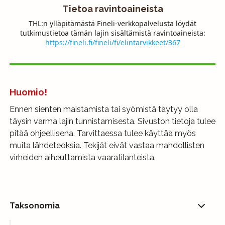
Tietoa ravintoaineista
THL:n ylläpitämästä Fineli-verkkopalvelusta löydät
tutkimustietoa tämän lajin sisältämistä ravintoaineista:
https://fineli.fi/fineli/fi/elintarvikkeet/367
Huomio!
Ennen sienten maistamista tai syömistä täytyy olla
täysin varma lajin tunnistamisesta. Sivuston tietoja tulee
pitää ohjeellisena. Tarvittaessa tulee käyttää myös
muita lähdeteoksia. Tekijät eivät vastaa mahdollisten
virheiden aiheuttamista vaaratilanteista.
Taksonomia