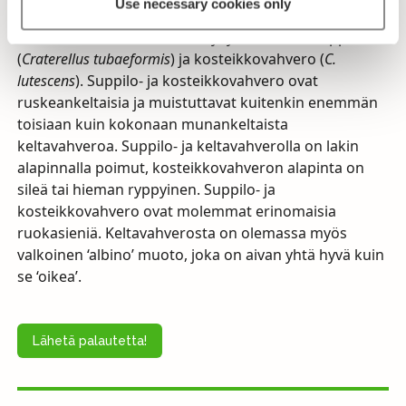
Use necessary cookies only
Keltavahveroa saattavat muistuttaa
mustatorvisienten sukuun nykyisin listatut suppilo-
(
Craterellus tubaeformis
) ja kosteikkovahvero (
C.
lutescens
). Suppilo- ja kosteikkovahvero ovat
ruskeankeltaisia ja muistuttavat kuitenkin enemmän
toisiaan kuin kokonaan munankeltaista
keltavahveroa. Suppilo- ja keltavahverolla on lakin
alapinnalla poimut, kosteikkovahveron alapinta on
sileä tai hieman ryppyinen. Suppilo- ja
kosteikkovahvero ovat molemmat erinomaisia
ruokasieniä. Keltavahverosta on olemassa myös
valkoinen ‘albino’ muoto, joka on aivan yhtä hyvä kuin
se ‘oikea’.
Lähetä palautetta!