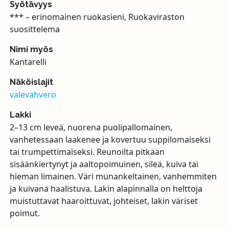
Syötävyys
*** – erinomainen ruokasieni, Ruokaviraston
suosittelema
Nimi myös
Kantarelli
Näköislajit
valevahvero
Lakki
2–13 cm leveä, nuorena puolipallomainen,
vanhetessaan laakenee ja kovertuu suppilomaiseksi
tai trumpettimaiseksi. Reunoilta pitkään
sisäänkiertynyt ja aaltopoimuinen, sileä, kuiva tai
hieman limainen. Väri munankeltainen, vanhemmiten
ja kuivana haalistuva. Lakin alapinnalla on helttoja
muistuttavat haaroittuvat, johteiset, lakin väriset
poimut.