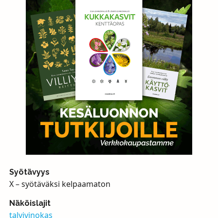
Syötävyys
X – syötäväksi kelpaamaton
Näköislajit
talvivinokas