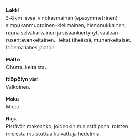
Lakki
3–8 cm leveä, vinokasmainen (epäsymmetrinen),
simpukanmuotoinen–kielimäinen, hienonukkainen,
reuna selväkarvainen ja sisäänkiertynyt, vaalean–
rusehtavankeltainen. Heltat tiheässä, munankeltaiset.
Itiöemä lähes jalaton.
Malto
Ohutta, keltaista.
Itiöpölyn väri
Valkoinen.
Maku
Mieto.
Haju
Pistävän makeahko, joidenkin mielestä paha, toisten
mielestä muistuttaa kuivattuja hedelmiä.