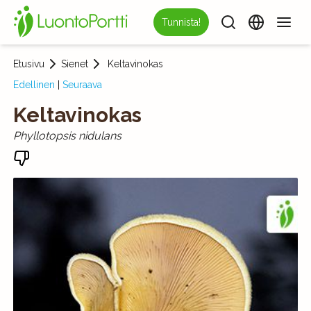
Tunnista!
Etusivu
Sienet
Keltavinokas
Edellinen
|
Seuraava
Keltavinokas
Phyllotopsis nidulans