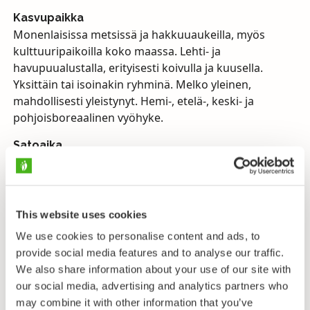
Kasvupaikka
Monenlaisissa metsissä ja hakkuuaukeilla, myös
kulttuuripaikoilla koko maassa. Lehti- ja
havupuualustalla, erityisesti koivulla ja kuusella.
Yksittäin tai isoinakin ryhminä. Melko yleinen,
mahdollisesti yleistynyt. Hemi-, etelä-, keski- ja
pohjoisboreaalinen vyöhyke.
Satoaika
Elo–joulukuu ja jälleen kevättalvella–keväällä.
Keltavinokkaita voi löytää lähes ympäri vuoden, jopa
This website uses cookies
keskitalvella suojasäiden aikaan. Itiöemät säilyvät
hyvin pitkään. Laji kasvaa pieninä ryhminä havu- ja
We use cookies to personalise content and ads, to
lehtipuualustalla (useimmiten kuusella ja koivulla) ja
provide social media features and to analyse our traffic.
sitä on jopa erehdytty luulemaan kantarelliksi ja
We also share information about your use of our site with
poimittu syötäväksi. Yleensä sitä ei kuitenkaan pidetä
our social media, advertising and analytics partners who
ruokasienenä, vaikka myrkylliseksikään sitä ei tiedetä.
may combine it with other information that you’ve