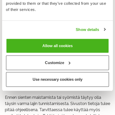
Sen haju on erikoinen, toisten mielestä
provided to them or that they’ve collected from your use
vastenmielinen, toisten mielestä hedelmäinen.
of their services.
Suomessa ei kasva muita keltaisia vinokkaita.
Loppusyksyllä ja talvella löytää lahoilta lehtipuilta
Show details
yleisesti myös talvivinokkaita (
Sarcomyxa serotina
),
joissa on keltaista väriä lyhyessä jalassa ja heltoissa.
Lakki on päältä kuitenkin tumman harmaanvihreä ja
Allow all cookies
hyvin limainen. Sitä ei juurikaan käytetä ruokasienenä,
vaikka se on mieto ja hyvänmakuinen.
Customize
Lähetä palautetta!
Use necessary cookies only
Huomio!
Ennen sienten maistamista tai syömistä täytyy olla
täysin varma lajin tunnistamisesta. Sivuston tietoja tulee
pitää ohjeellisena. Tarvittaessa tulee käyttää myös