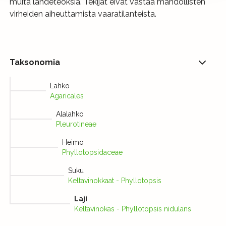
muita lähdeteoksia. Tekijät eivät vastaa mahdollisten
virheiden aiheuttamista vaaratilanteista.
Taksonomia
Lahko
Agaricales
Alalahko
Pleurotineae
Heimo
Phyllotopsidaceae
Suku
Keltavinokkaat - Phyllotopsis
Laji
Keltavinokas - Phyllotopsis nidulans