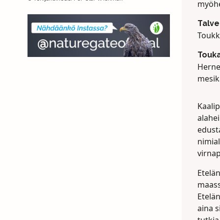
myöhe
Talv
Toukk
Touka
Herne
mesikä
Kaali
alahei
edust
nimial
virna
Etelä
maassa
Etelä
aina s