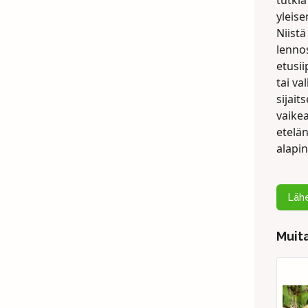
tutkia
yleis
Niistä
lennos
etusii
tai va
sijait
vaike
etelä
alapi
Lähe
Muita