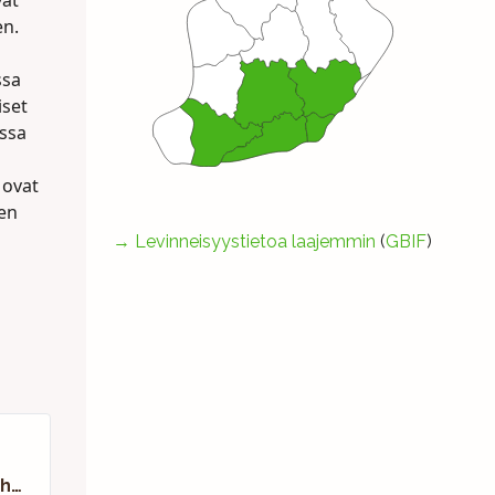
vat
en.
ssa
iset
assa
 ovat
ien
→
Levinneisyystietoa laajemmin
(
GBIF
)
Suokeltaperhonen