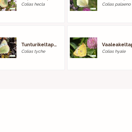
Colias hecla
Colias palaeno
Tunturikeltaperhonen
Colias tyche
Colias hyale