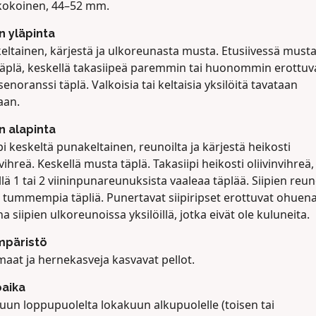
kokoinen, 44–52 mm.
en yläpinta
eltainen, kärjestä ja ulkoreunasta musta. Etusiivessä must
täplä, keskellä takasiipeä paremmin tai huonommin erottuv
enoranssi täplä. Valkoisia tai keltaisia yksilöitä tavataan
aan.
en alapinta
pi keskeltä punakeltainen, reunoilta ja kärjestä heikosti
nvihreä. Keskellä musta täplä. Takasiipi heikosti oliivinvihreä,
lä 1 tai 2 viininpunareunuksista vaaleaa täplää. Siipien reu
ä tummempia täpliä. Punertavat siipiripset erottuvat ohuen
a siipien ulkoreunoissa yksilöillä, jotka eivät ole kuluneita.
mpäristö
aat ja hernekasveja kasvavat pellot.
aika
uun loppupuolelta lokakuun alkupuolelle (toisen tai