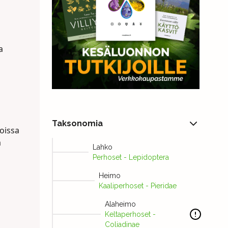
a
a
Taksonomia
noissa
a
Lahko
Perhoset - Lepidoptera
Heimo
Kaaliperhoset - Pieridae
Alaheimo
Keltaperhoset -
Coliadinae