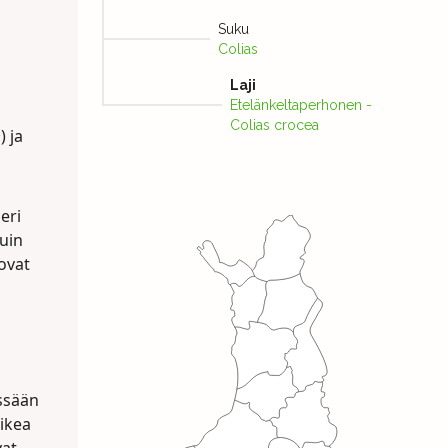
Suku
Colias
Laji
Etelänkeltaperhonen -
Colias crocea
m
) ja
eri
tuin
ovat
ssään
aikea