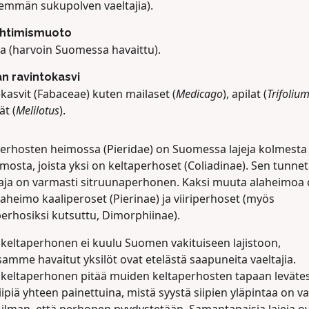
mmän sukupolven vaeltajia).
ehtimismuoto
a (harvoin Suomessa havaittu).
n ravintokasvi
kasvit (Fabaceae) kuten mailaset (
Medicago
), apilat (
Trifoliu
t (
Melilotus
).
perhosten heimossa (Pieridae) on Suomessa lajeja kolmesta 
mosta, joista yksi on keltaperhoset (Coliadinae). Sen tunne
aja on varmasti sitruunaperhonen. Kaksi muuta alaheimoa 
aheimo kaaliperoset (Pierinae) ja viiriperhoset (myös
perhosiksi kutsuttu, Dimorphiinae).
nkeltaperhonen ei kuulu Suomen vakituiseen lajistoon,
mme havaitut yksilöt ovat etelästä saapuneita vaeltajia.
nkeltaperhonen pitää muiden keltaperhosten tapaan leväte
iipiä yhteen painettuina, mistä syystä siipien yläpintaa on v