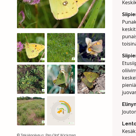
Keski
Siipi
Punak
keski
punais
toisin
Siipi
Etusii
oliivi
keskel
pieni
juovan
Eliny
Joutom
Lento
Kesäk
©
Tekijänoikeus
:
Per-Olof Wickman