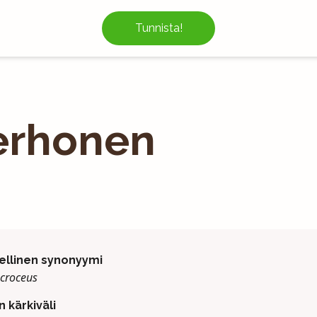
Tunnista!
erhonen
ellinen synonyymi
 croceus
n kärkiväli