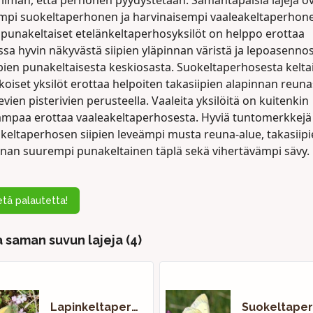
 ilman, että perhonen pyydystetään. Samantapaisia lajeja o
empi suokeltaperhonen ja harvinaisempi vaaleakeltaperhon
 punakeltaiset etelänkeltaperhosyksilöt on helppo erottaa
sa hyvin näkyvästä siipien yläpinnan väristä ja lepoasenno
pien punakeltaisesta keskiosasta. Suokeltaperhosesta kelta
lkoiset yksilöt erottaa helpoiten takasiipien alapinnan reun
sevien pisterivien perusteella. Vaaleita yksilöitä on kuitenkin
ampaa erottaa vaaleakeltaperhosesta. Hyviä tuntomerkkejä
nkeltaperhosen siipien leveämpi musta reuna-alue, takasiip
nnan suurempi punakeltainen täplä sekä vihertävämpi sävy.
tä palautetta!
 saman suvun lajeja (4)
Lapinkeltaperhonen