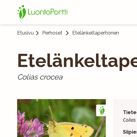
Etusivu
Perhoset
Etelänkeltaperhonen
Etelänkeltap
Colias crocea
Tiete
Colias
Siipie