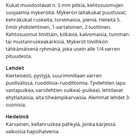
Kukat muodostavat n. 5 mm pitkiä, kehtosuomujen
suojaamia mykeröitä. Mykerön laitakukat puuttuvat;
kehräkukat ruskeita, torvimaisia, pieniä. Heteitä 5.
Emiö yhdislehtinen, 1-vartaloinen, 2-luottinen.
Kehtosuomut limittäin, kiiltäviä, kalvomaisia, tumman-
tai mustanruskeakärkisiä. Mykeröt tiiviihkön
tähkämäisenä ryhmänä, joka usein alle 1/4 varren
pituudesta.
Lehdet
Kierteisesti, pystyjä, suurimmillaan varren
puolivälissä, ruodillisia–ruodittomia. Tyvilehtien lapa
vastapuikea, varsilehtien suikea(–puikea), lehtilavat
ehytlaitaisia, alta tiheämpikarvaisia. Alemmat lehdet 3-
suonisia.
Hedelmä
Karvainen, kellanruskea pähkylä, jonka kärjessä
valkoisia hapsihaivenia.