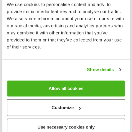
We use cookies to personalise content and ads, to
Norjanjäkkärä muistuttaa hieman eteläsuomalaista
provide social media features and to analyse our traffic.
sukulaistaan ahojäkkärää (
Omalotheca sylvatica
).
We also share information about your use of our site with
Norjanjäkkärän lehdet ovat kuitenkin leveämmät,
our social media, advertising and analytics partners who
suuremmat ja kolmisuoniset, kukinto on lyhyempi ja
may combine it with other information that you’ve
mykeröiden tukilehdet pidempiä kuin ahojäkkärällä.
provided to them or that they’ve collected from your use
Ahojäkkärä on nimensä mukaisesti kuivien niittyjen ja
of their services.
piennarten kasvi. Norjanjäkkärä suosii selvästi
kosteampia kasvupaikkoja lumenviipymillä, kosteilla
niityillä, pajuviidoissa, korvissa ja lehdoissa.
Show details
Yleisimmillään se on tunturipaljakalla ja paikoin
metsänrajan alapuolella koivuvyöhykkeessä.
Allow all cookies
Havumetsävyöhykkeessä sitä on harvinaisena
jokivarsien kasvina Kainuussa asti, eteläisimmät
kasvupaikat ovat Oulujärven pohjoispuolella.
Customize
Ahojäkkärä on puolestaan ihmisen mukana levinnyt
koko havumetsäalueelle ja yksittäisiä löytöjä on
Pohjois-Lapissakin. Jollain ihmisen muokkaamalla
Use necessary cookies only