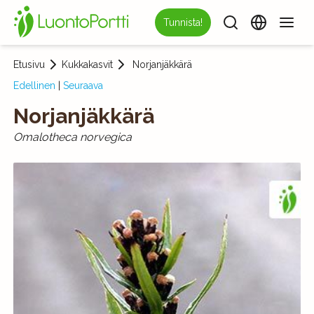
Tunnista!
Etusivu
Kukkakasvit
Norjanjäkkärä
Edellinen
|
Seuraava
Norjanjäkkärä
Omalotheca norvegica