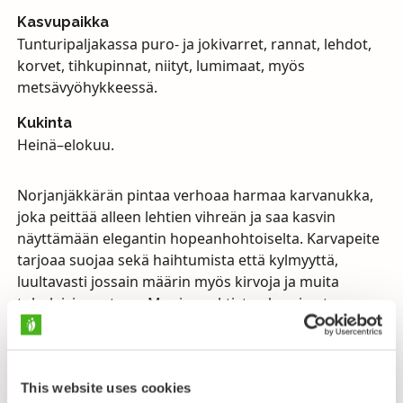
Kasvupaikka
Tunturipaljakassa puro- ja jokivarret, rannat, lehdot,
korvet, tihkupinnat, niityt, lumimaat, myös
metsävyöhykkeessä.
Kukinta
Heinä–elokuu.
Norjanjäkkärän pintaa verhoaa harmaa karvanukka,
joka peittää alleen lehtien vihreän ja saa kasvin
näyttämään elegantin hopeanhohtoiselta. Karvapeite
tarjoaa suojaa sekä haihtumista että kylmyyttä,
luultavasti jossain määrin myös kirvoja ja muita
tuholaisia vastaan. Monien arktisten kasvien tapaan
norjanjäkkäränkin kukinto on tummanpuhuva. Tämä
johtuu antosyaniiniväriaineista, joita verso erittää
pohjoisten seutujen kasvukauden voimakkaassa
valaistuksessa suojakseen.
This website uses cookies