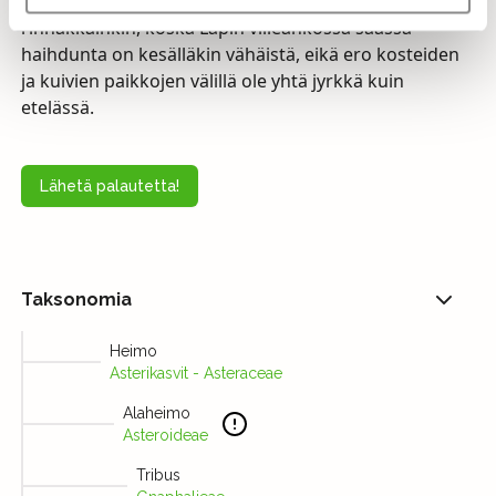
paikalla lajit saattaisivat pohjoisessa kasvaa
rinnakkainkin, koska Lapin viileähkössä säässä
haihdunta on kesälläkin vähäistä, eikä ero kosteiden
ja kuivien paikkojen välillä ole yhtä jyrkkä kuin
etelässä.
Lähetä palautetta!
Taksonomia
Heimo
Asterikasvit - Asteraceae
Alaheimo
Asteroideae
Tribus