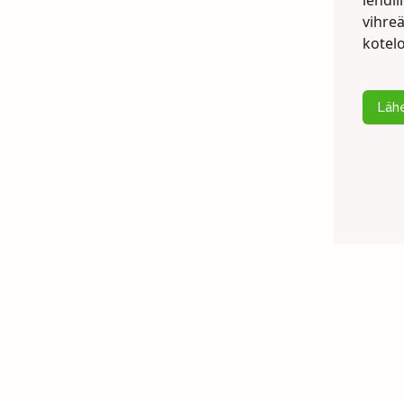
lehdil
vihreä
kotelo
Lähe