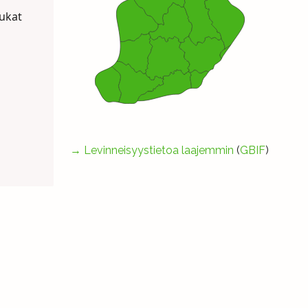
oukat
→
Levinneisyystietoa laajemmin
(
GBIF
)