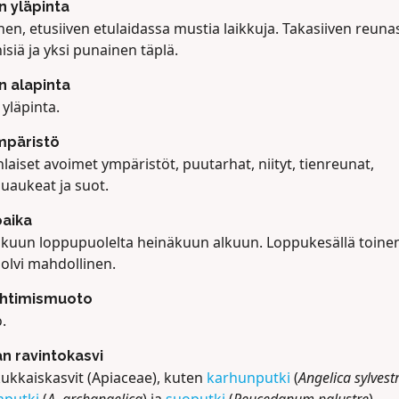
en yläpinta
nen, etusiiven etulaidassa mustia laikkuja. Takasiiven reuna
inisiä ja yksi punainen täplä.
en alapinta
yläpinta.
mpäristö
laiset avoimet ympäristöt, puutarhat, niityt, tienreunat,
uaukeat ja suot.
aika
kuun loppupuolelta heinäkuun alkuun. Loppukesällä toine
olvi mahdollinen.
ehtimismuoto
.
n ravintokasvi
kukkaiskasvit (Apiaceae), kuten
karhunputki
(
Angelica sylvestr