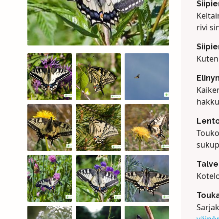
Siipi
Keltai
rivi s
Siipi
Kuten 
Eliny
Kaiken
hakku
Lento
Touko
sukup
Talv
Kotelo
Touka
Sarja