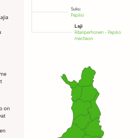
Suku
Papilio
ajia
Laji
u
Ritariperhonen - Papilio
machaon
mme
t
to on
vat
ien