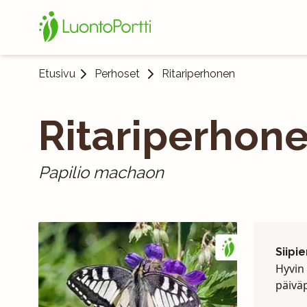
Etusivu
Perhoset
Ritariperhonen
Ritariperhon
Papilio machaon
Siipie
Hyvin
päivä