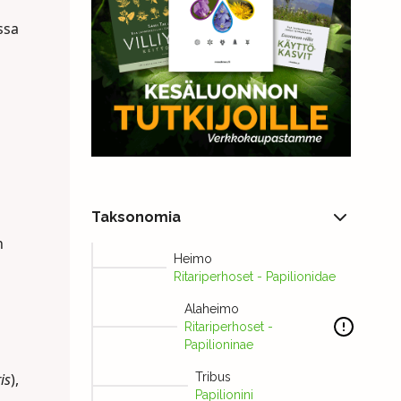
ssa
Taksonomia
n
Heimo
Ritariperhoset - Papilionidae
Alaheimo
Ritariperhoset -
Papilioninae
is
),
Tribus
Papilionini