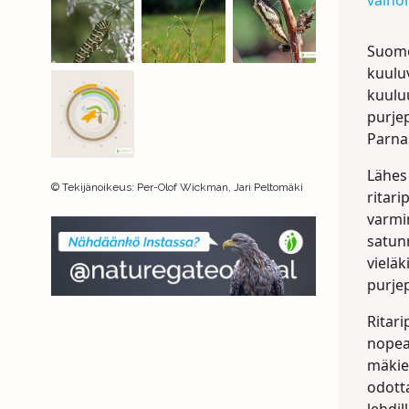
väinö
Suomes
kuulu
kuuluu
purje
Parna
Lähes
©
Tekijänoikeus
:
Per-Olof Wickman, Jari Peltomäki
ritari
varmi
satun
vieläk
purjep
Ritari
nopeaa
mäkien
odott