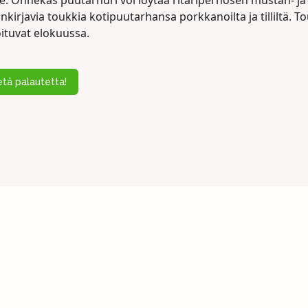
le. Onnekas puutarhuri voi löytää ritariperhosen mustan- ja
nkirjavia toukkia kotipuutarhansa porkkanoilta ja tilliltä. T
ituvat elokuussa.
tä palautetta!