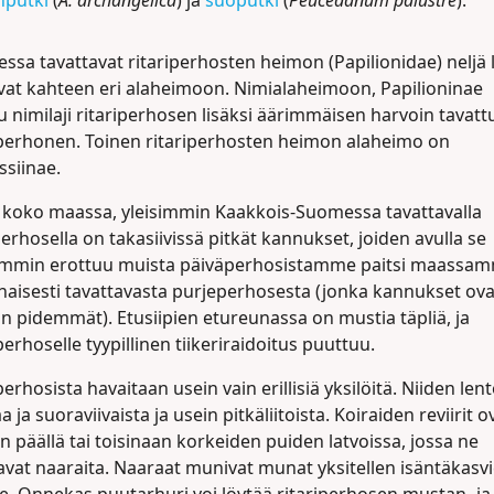
nputki
(
A. archangelica
) ja
suoputki
(
Peucedanum palustre
).
sa tavattavat ritariperhosten heimon (Papilionidae) neljä l
vat kahteen eri alaheimoon. Nimialaheimoon, Papilioninae
 nimilaji ritariperhosen lisäksi äärimmäisen harvoin tavatt
perhonen. Toinen ritariperhosten heimon alaheimo on
ssiinae.
 koko maassa, yleisimmin Kaakkois-Suomessa tavattavalla
perhosella on takasiivissä pitkät kannukset, joiden avulla se
mmin erottuu muista päiväperhosistamme paitsi maassa
naisesti tavattavasta purjeperhosesta (jonka kannukset ova
in pidemmät). Etusiipien etureunassa on mustia täpliä, ja
erhoselle tyypillinen tiikeriraidoitus puuttuu.
perhosista havaitaan usein vain erillisiä yksilöitä. Niiden len
 ja suoraviivaista ja usein pitkäliitoista. Koiraiden reviirit o
 päällä tai toisinaan korkeiden puiden latvoissa, jossa ne
avat naaraita. Naaraat munivat munat yksitellen isäntäkasv