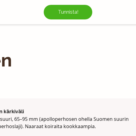
Tunnista!
en
n kärkiväli
 suuri, 65–95 mm (apolloperhosen ohella Suomen suurin
perhoslaji). Naaraat koiraita kookkaampia.