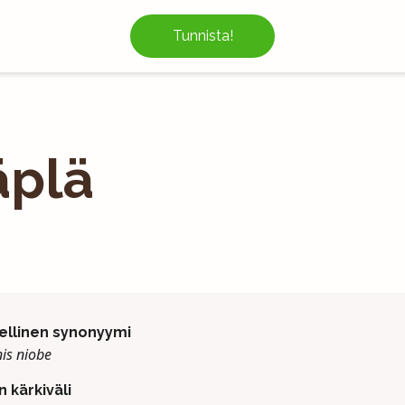
Tunnista!
äplä
ellinen synonyymi
is niobe
n kärkiväli