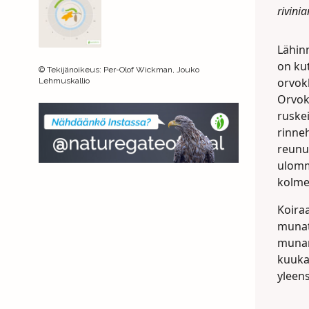
rivini
Lähin
on kut
©
Tekijänoikeus
:
Per-Olof Wickman, Jouko
orvokk
Lehmuskallio
Orvokk
ruskei
rinne
reunuk
ulomma
kolme
Koiraa
munat
munan 
kuukau
yleen