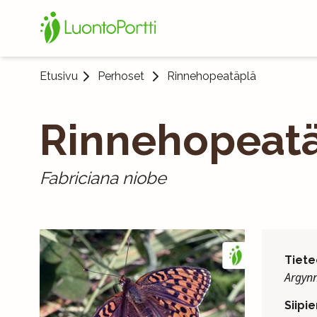
Etusivu
Perhoset
Rinnehopeatäplä
Rinnehopeat
Fabriciana niobe
Tiete
Argynn
Siipie