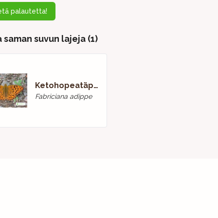
tä palautetta!
 saman suvun lajeja (1)
Ketohopeatäplä
Fabriciana adippe