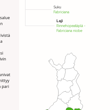
Suku
Fabriciana
ysalue
Laji
on
Rinnehopeatäplä -
Fabriciana niobe
ivistä
na
si
ivin
univat
ittyy
 pari