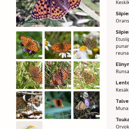
Keski
Siipi
Oranss
Siipi
Etusii
punaru
reunao
Eliny
Runsas
Lento
Kesäk
Talv
Muna (
Touka
Orvoki