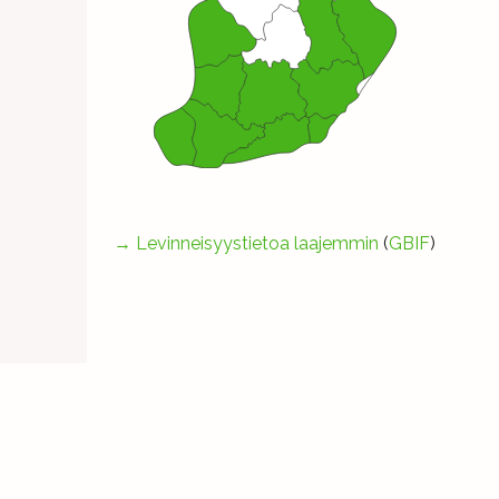
→
Levinneisyystietoa laajemmin
(
GBIF
)