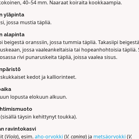
kokoinen, 40–54 mm. Naaraat koiraita kookkaampia.
en yläpinta
i, jossa mustia täpliä.
en alapinta
pi beigestä oranssiin, jossa tummia täpliä. Takasiipi beigest
skeaan, jossa vaaleankeltaisia tai hopeanhohtoisia täpliä. 
sassa rivi punaruskeita täpliä, joissa vaalea sisus.
mpäristö
kukkaiset kedot ja kalliorinteet.
aika
uun lopusta elokuun alkuun.
ehtimismuoto
sisällä täysin kehittynyt toukka).
n ravintokasvi
t (
Viola
), esim.
aho-orvokki
(
V. canina
) ja
metsäorvokki
(
V.