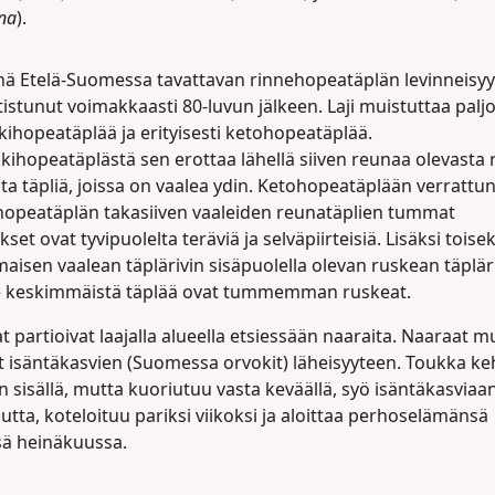
ana
).
nä Etelä-Suomessa tavattavan rinnehopeatäplän levinneisy
istunut voimakkaasti 80-luvun jälkeen. Laji muistuttaa palj
ihopeatäplää ja erityisesti ketohopeatäplää.
ihopeatäplästä sen erottaa lähellä siiven reunaa olevasta r
ta täpliä, joissa on vaalea ydin. Ketohopeatäplään verrattu
hopeatäplän takasiiven vaaleiden reunatäplien tummat
set ovat tyvipuolelta teräviä ja selväpiirteisiä. Lisäksi toisek
isen vaalean täplärivin sisäpuolella olevan ruskean täplär
 keskimmäistä täplää ovat tummemman ruskeat.
t partioivat laajalla alueella etsiessään naaraita. Naaraat m
 isäntäkasvien (Suomessa orvokit) läheisyyteen. Toukka keh
sisällä, mutta kuoriutuu vasta keväällä, syö isäntäkasviaan
tta, koteloituu pariksi viikoksi ja aloittaa perhoselämänsä
sä heinäkuussa.