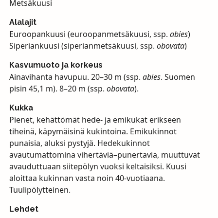
Metsäkuusi
Alalajit
Euroopankuusi (euroopanmetsäkuusi, ssp.
abies
)
Siperiankuusi (siperianmetsäkuusi, ssp.
obovata
)
Kasvumuoto ja korkeus
Ainavihanta havupuu. 20–30 m (ssp.
abies
. Suomen
pisin 45,1 m). 8–20 m (ssp.
obovata
).
Kukka
Pienet, kehättömät hede- ja emikukat erikseen
tiheinä, käpymäisinä kukintoina. Emikukinnot
punaisia, aluksi pystyjä. Hedekukinnot
avautumattomina vihertäviä–punertavia, muuttuvat
avauduttuaan siitepölyn vuoksi keltaisiksi. Kuusi
aloittaa kukinnan vasta noin 40-vuotiaana.
Tuulipölytteinen.
Lehdet