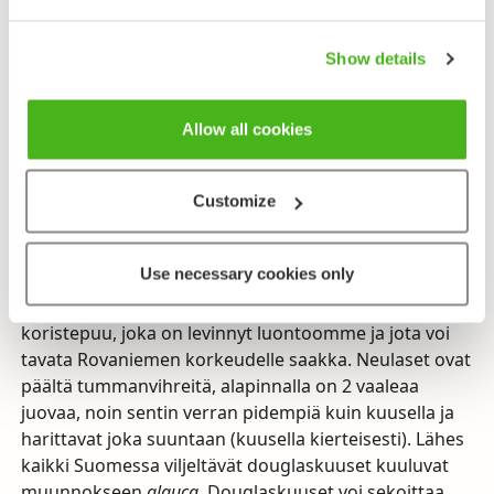
Kuusesta on paljon poikkeavia muotoja. Yksi
tunnetuimmista on riippuvaoksainen, harvaan
Show details
haaroittunut käärmekuusi (f.
virgata
). Muita yleisimpiä
erikoismuotoja ovat pylväs- (f.
columnaris
), suru- (f.
Allow all cookies
pendula
), kulta- (f.
aurea
), purppura- (f.
cruenta
) ja
riippakuusi (f.
viminalis
).
Customize
Harmaadouglaskuusi (Lännendouglaskuusi)
Pseudozuga menziesii
var.
glauca
Use necessary cookies only
(Harmaa)douglaskuusi on Suomessa melko yleinen
koristepuu, joka on levinnyt luontoomme ja jota voi
tavata Rovaniemen korkeudelle saakka. Neulaset ovat
päältä tummanvihreitä, alapinnalla on 2 vaaleaa
juovaa, noin sentin verran pidempiä kuin kuusella ja
harittavat joka suuntaan (kuusella kierteisesti). Lähes
kaikki Suomessa viljeltävät douglaskuuset kuuluvat
muunnokseen
glauca
. Douglaskuuset voi sekoittaa