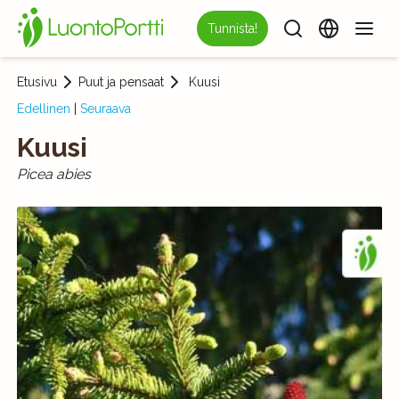
Tunnista!
Etusivu
Puut ja pensaat
Kuusi
Edellinen
|
Seuraava
Kuusi
Picea abies