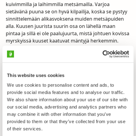
kuivimmilla ja laihimmilla metsämailla. Varjoa
sietävänä puuna se on hyvä kilpailija, koska se pystyy
sinnittelemään alikasvoksena muiden metsäpuiden
alla. Kuusen juurista suurin osa on lähellä maan
pintaa ja sillä ei ole paalujuurta, mistä johtuen kovissa
myrskyissä kuuset kaatuvat mäntyjä herkemmin.
Myöskin kuivuutta kuusi sietää mäntyä huonommin.
Kuusi on Suomen toiseksi yleisin puulaji. (Mänty on
yleisin.) Metsistämme 26% on kuusivaltaisia. Meillä
metsäkuusi jakautuu kahteen alalajiin, joista
This website uses cookies
leveämpilatvuksinen nimilaji euroopankuusi (ssp.
We use cookies to personalise content and ads, to
abies
) vallitsee Etelä-Suomessa ja erittäin
provide social media features and to analyse our traffic.
kapealatvuksinen siperiankuusi (ssp.
obovata
) Pohjois-
We also share information about your use of our site with
Suomessa. Monissa teoksissa siperiankuusi
our social media, advertising and analytics partners who
luokitellaan omaksi lajikseen
Picea obovata
. Laji tai
may combine it with other information that you’ve
alalaji, se on euroopankuusta lyhyempi (max. 20 m),
provided to them or that they’ve collected from your use
kapeampi ja pienikäpyisempi. Välimuodot ovat hyvin
of their services.
yleisiä.