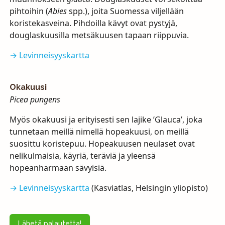
pihtoihin (
Abies
spp.), joita Suomessa viljellään
koristekasveina. Pihdoilla kävyt ovat pystyjä,
douglaskuusilla metsäkuusen tapaan riippuvia.
→ Levinneisyyskartta
Okakuusi
Picea pungens
Myös okakuusi ja erityisesti sen lajike ’Glauca’, joka
tunnetaan meillä nimellä hopeakuusi, on meillä
suosittu koristepuu. Hopeakuusen neulaset ovat
nelikulmaisia, käyriä, teräviä ja yleensä
hopeanharmaan sävyisiä.
→ Levinneisyyskartta
(Kasviatlas, Helsingin yliopisto)
Lähetä palautetta!