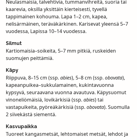
Neulasmaisia, talvehtivia, tummanvihreitä, suoria tai
kaarevia, oksilla yksittäin kierteisesti, tyvellä
tappimainen kohouma. Lapa 1–2 cm, kapea,
nelisärmäinen, teräväkärkinen. Karisevat yleensä 5–7
vuodessa, Lapissa 10–14 vuodessa.
Silmut
Kartiomaisia–soikeita, 5–7 mm pitkiä, ruskeiden
suomujen peittämiä.
Käpy
Riippuva, 8–15 cm (ssp.
abies
), 5–8 cm (ssp.
obovata
),
kapeanpuikea–sukkulamainen, kukintavuonna
kypsyvä, seuraavana vuonna avautuva. Käpysuomut
vinoneliömäisiä, lovikärkisiä (ssp.
abies
) tai
vastapuikeita, pyöreäkärkisiä (ssp.
obovata
). Suomulla
2 siivekästä siementä.
Kasvupaikka
Tuoreet kangasmetsät, lehtomaiset metsät, lehdot ja