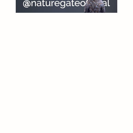
Levinneisyyskartta
: Lampinen, R. & Lahti, T. 2021:
Kasviatlas 2020.
Helsingin Yliopisto, Luonnontieteellinen keskusmuseo, Helsinki.