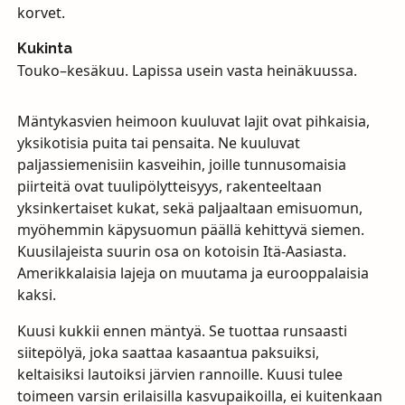
korvet.
Kukinta
Touko–kesäkuu. Lapissa usein vasta heinäkuussa.
Mäntykasvien heimoon kuuluvat lajit ovat pihkaisia,
yksikotisia puita tai pensaita. Ne kuuluvat
paljassiemenisiin kasveihin, joille tunnusomaisia
piirteitä ovat tuulipölytteisyys, rakenteeltaan
yksinkertaiset kukat, sekä paljaaltaan emisuomun,
myöhemmin käpysuomun päällä kehittyvä siemen.
Kuusilajeista suurin osa on kotoisin Itä-Aasiasta.
Amerikkalaisia lajeja on muutama ja eurooppalaisia
kaksi.
Kuusi kukkii ennen mäntyä. Se tuottaa runsaasti
siitepölyä, joka saattaa kasaantua paksuiksi,
keltaisiksi lautoiksi järvien rannoille. Kuusi tulee
toimeen varsin erilaisilla kasvupaikoilla, ei kuitenkaan