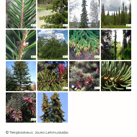
©
Tekijänoikeus
:
Jouko Lehmuskallio