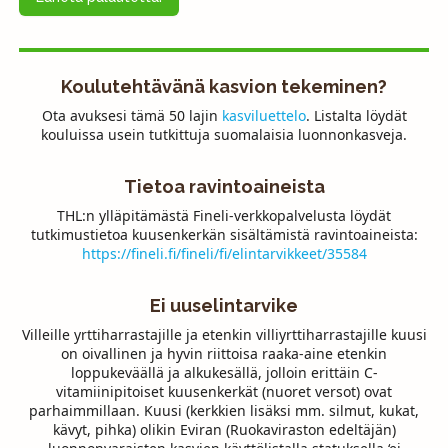
Koulutehtävänä kasvion tekeminen?
Ota avuksesi tämä 50 lajin
kasviluettelo
. Listalta löydät
kouluissa usein tutkittuja suomalaisia luonnonkasveja.
Tietoa ravintoaineista
THL:n ylläpitämästä Fineli-verkkopalvelusta löydät
tutkimustietoa kuusenkerkän sisältämistä ravintoaineista:
https://fineli.fi/fineli/fi/elintarvikkeet/35584
Ei uuselintarvike
Villeille yrttiharrastajille ja etenkin villiyrttiharrastajille kuusi
on oivallinen ja hyvin riittoisa raaka-aine etenkin
loppukeväällä ja alkukesällä, jolloin erittäin C-
vitamiinipitoiset kuusenkerkät (nuoret versot) ovat
parhaimmillaan. Kuusi (kerkkien lisäksi mm. silmut, kukat,
kävyt, pihka) olikin Eviran (Ruokaviraston edeltäjän)