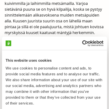
kuivimmilla ja laihimmilla metsämailla. Varjoa
sietävänä puuna se on hyvä kilpailija, koska se pystyy
sinnittelemään alikasvoksena muiden metsäpuiden
alla. Kuusen juurista suurin osa on lähellä maan
pintaa ja sillä ei ole paalujuurta, mistä johtuen kovissa
myrskyissä kuuset kaatuvat mäntyjä herkemmin.
Myöskin kuivuutta kuusi sietää mäntyä huonommin.
Kuusi on Suomen toiseksi yleisin puulaji. (Mänty on
yleisin.) Metsistämme 26% on kuusivaltaisia. Meillä
metsäkuusi jakautuu kahteen alalajiin, joista
This website uses cookies
leveämpilatvuksinen nimilaji euroopankuusi (ssp.
We use cookies to personalise content and ads, to
abies
) vallitsee Etelä-Suomessa ja erittäin
provide social media features and to analyse our traffic.
kapealatvuksinen siperiankuusi (ssp.
obovata
) Pohjois-
We also share information about your use of our site with
Suomessa. Monissa teoksissa siperiankuusi
our social media, advertising and analytics partners who
luokitellaan omaksi lajikseen
Picea obovata
. Laji tai
may combine it with other information that you’ve
alalaji, se on euroopankuusta lyhyempi (max. 20 m),
provided to them or that they’ve collected from your use
kapeampi ja pienikäpyisempi. Välimuodot ovat hyvin
of their services.
yleisiä.