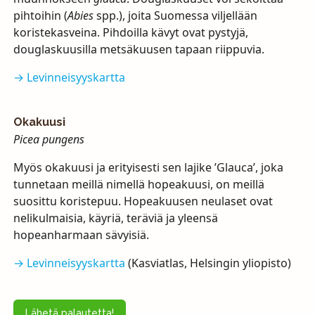
pihtoihin (
Abies
spp.), joita Suomessa viljellään
koristekasveina. Pihdoilla kävyt ovat pystyjä,
douglaskuusilla metsäkuusen tapaan riippuvia.
→ Levinneisyyskartta
Okakuusi
Picea pungens
Myös okakuusi ja erityisesti sen lajike ’Glauca’, joka
tunnetaan meillä nimellä hopeakuusi, on meillä
suosittu koristepuu. Hopeakuusen neulaset ovat
nelikulmaisia, käyriä, teräviä ja yleensä
hopeanharmaan sävyisiä.
→ Levinneisyyskartta
(Kasviatlas, Helsingin yliopisto)
Lähetä palautetta!