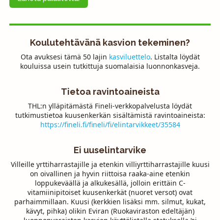
Koulutehtävänä kasvion tekeminen?
Ota avuksesi tämä 50 lajin
kasviluettelo
. Listalta löydät
kouluissa usein tutkittuja suomalaisia luonnonkasveja.
Tietoa ravintoaineista
THL:n ylläpitämästä Fineli-verkkopalvelusta löydät
tutkimustietoa kuusenkerkän sisältämistä ravintoaineista:
https://fineli.fi/fineli/fi/elintarvikkeet/35584
Ei uuselintarvike
Villeille yrttiharrastajille ja etenkin villiyrttiharrastajille kuusi
on oivallinen ja hyvin riittoisa raaka-aine etenkin
loppukeväällä ja alkukesällä, jolloin erittäin C-
vitamiinipitoiset kuusenkerkät (nuoret versot) ovat
parhaimmillaan. Kuusi (kerkkien lisäksi mm. silmut, kukat,
kävyt, pihka) olikin Eviran (Ruokaviraston edeltäjän)