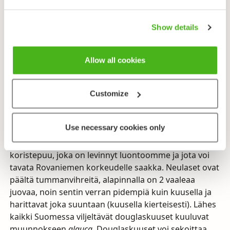
Kuusesta on paljon poikkeavia muotoja. Yksi
tunnetuimmista on riippuvaoksainen, harvaan
Show details
haaroittunut käärmekuusi (f.
virgata
). Muita yleisimpiä
erikoismuotoja ovat pylväs- (f.
columnaris
), suru- (f.
Allow all cookies
pendula
), kulta- (f.
aurea
), purppura- (f.
cruenta
) ja
riippakuusi (f.
viminalis
).
Customize
Harmaadouglaskuusi (Lännendouglaskuusi)
Pseudozuga menziesii
var.
glauca
Use necessary cookies only
(Harmaa)douglaskuusi on Suomessa melko yleinen
koristepuu, joka on levinnyt luontoomme ja jota voi
tavata Rovaniemen korkeudelle saakka. Neulaset ovat
päältä tummanvihreitä, alapinnalla on 2 vaaleaa
juovaa, noin sentin verran pidempiä kuin kuusella ja
harittavat joka suuntaan (kuusella kierteisesti). Lähes
kaikki Suomessa viljeltävät douglaskuuset kuuluvat
muunnokseen
glauca
. Douglaskuuset voi sekoittaa