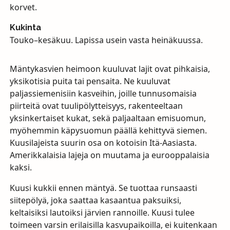
korvet.
Kukinta
Touko–kesäkuu. Lapissa usein vasta heinäkuussa.
Mäntykasvien heimoon kuuluvat lajit ovat pihkaisia,
yksikotisia puita tai pensaita. Ne kuuluvat
paljassiemenisiin kasveihin, joille tunnusomaisia
piirteitä ovat tuulipölytteisyys, rakenteeltaan
yksinkertaiset kukat, sekä paljaaltaan emisuomun,
myöhemmin käpysuomun päällä kehittyvä siemen.
Kuusilajeista suurin osa on kotoisin Itä-Aasiasta.
Amerikkalaisia lajeja on muutama ja eurooppalaisia
kaksi.
Kuusi kukkii ennen mäntyä. Se tuottaa runsaasti
siitepölyä, joka saattaa kasaantua paksuiksi,
keltaisiksi lautoiksi järvien rannoille. Kuusi tulee
toimeen varsin erilaisilla kasvupaikoilla, ei kuitenkaan