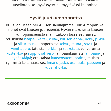
luonnonvaraisten kasvien käyttölistalla statuksella ‘ei
uuselintarvike’ (hyväksytty laji myytäväksi kaupoissa).
Hyviä juurikumppaneita
Kuusi on usean herkullisen sienilajimme juurikumppani (eli
sienet ovat kuusen juurisieniä). Hyvän makuisista kuusen
kumppanisienistä mainittakoon tässä seuraavat:
rouskuista
haapa-
,
kelta-
,
kulta-
,
kuusenleppä-
,
noki-
,
pikku-
ja
sikurirousku
; haperoista
koivu-
,
muna-
,
savu-
ja
viinihapero
; tateista
herkku-
ja
ruskotatti
; vahveroista
kosteikko-
ja
suppilovahvero
; lampaankäävistä
lampaan-
ja
typäskääpä
; orakkaista
kuusensuomuorakas
; muista
ryhmistä keltahaarakas,
limanuljaska
,
oranssikärpässieni
ja
kuusilahokka
.
Taksonomia