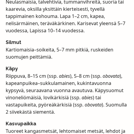
Neulasmaisia, talvehtivia, tummanvihreitä, suoria tai
kaarevia, oksilla yksittäin kierteisesti, tyvellä
tappimainen kohouma. Lapa 1–2 cm, kapea,
nelisärmäinen, teräväkärkinen. Karisevat yleensä 5–7
vuodessa, Lapissa 10–14 vuodessa.
Silmut
Kartiomaisia–soikeita, 5–7 mm pitkiä, ruskeiden
suomujen peittämiä.
Käpy
Riippuva, 8–15 cm (ssp.
abies
), 5–8 cm (ssp.
obovata
),
kapeanpuikea–sukkulamainen, kukintavuonna
kypsyvä, seuraavana vuonna avautuva. Käpysuomut
vinoneliömäisiä, lovikärkisiä (ssp.
abies
) tai
vastapuikeita, pyöreäkärkisiä (ssp.
obovata
). Suomulla
2 siivekästä siementä.
Kasvupaikka
Tuoreet kangasmetsät, lehtomaiset metsät, lehdot ja