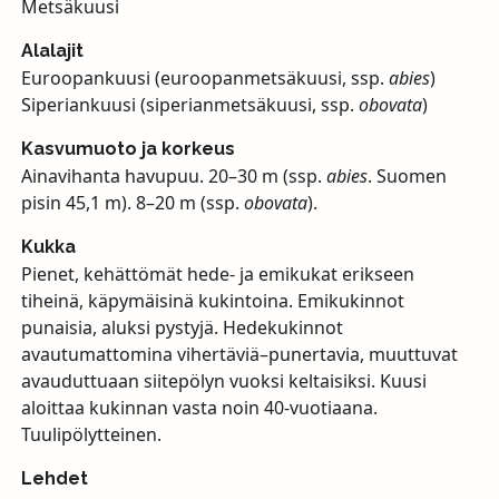
Metsäkuusi
Alalajit
Euroopankuusi (euroopanmetsäkuusi, ssp.
abies
)
Siperiankuusi (siperianmetsäkuusi, ssp.
obovata
)
Kasvumuoto ja korkeus
Ainavihanta havupuu. 20–30 m (ssp.
abies
. Suomen
pisin 45,1 m). 8–20 m (ssp.
obovata
).
Kukka
Pienet, kehättömät hede- ja emikukat erikseen
tiheinä, käpymäisinä kukintoina. Emikukinnot
punaisia, aluksi pystyjä. Hedekukinnot
avautumattomina vihertäviä–punertavia, muuttuvat
avauduttuaan siitepölyn vuoksi keltaisiksi. Kuusi
aloittaa kukinnan vasta noin 40-vuotiaana.
Tuulipölytteinen.
Lehdet