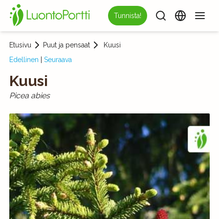
Tunnista!
Etusivu
Puut ja pensaat
Kuusi
Edellinen
|
Seuraava
Kuusi
Picea abies