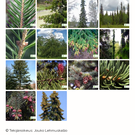
©
Tekijänoikeus
:
Jouko Lehmuskallio