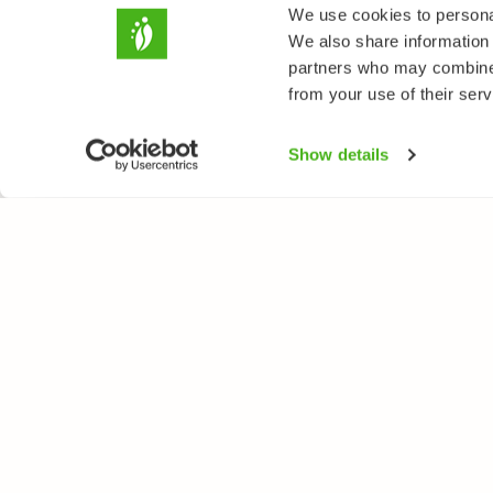
We use cookies to personal
We also share information 
partners who may combine i
from your use of their serv
Show details
LUONTOPORTTI
LAJ
Tietoa meistä
Kukk
Verkkolehti
Puut
Verkkokurssit
Linn
Verkkokauppa
Perh
Nisä
Sien