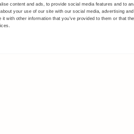
ise content and ads, to provide social media features and to anal
about your use of our site with our social media, advertising and
t with other information that you’ve provided to them or that the
ices.
IT
MUUALLA
akasvit
Facebook
 ja pensaat
Instagram
ut
Youtube
oset
kkäät
et