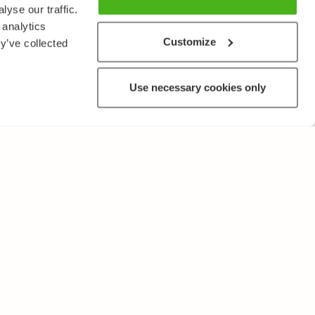
yse our traffic.
 analytics
Customize
y’ve collected
Use necessary cookies only
MUUTA
Käyttöehdot ja tietosuojakäytäntö
Lähetä palautetta!
Opettajille ja oppilaitoksille
Tee Kopiosto-ilmoitus
Mainostaminen ja kumppanuudet
Palvelut yrityksille, lisensointi