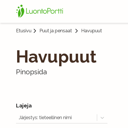
Etusivu
Puut ja pensaat
Havupuut
Havupuut
Pinopsida
Lajeja
Järjestys: tieteellinen nimi