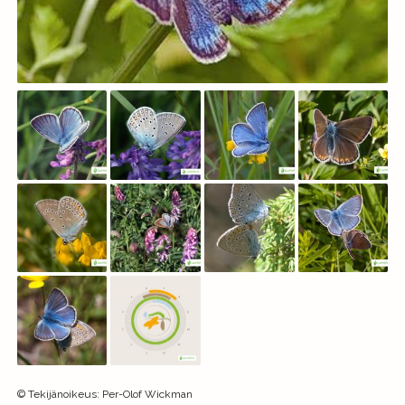
©
Tekijänoikeus
:
Per-Olof Wickman