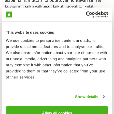
alapinnalla, mutta siltä puuttuvat hohtavan siniset
kuvioinnit sekä valkoiset laikut, juovat tai kiilat.
Laji on vahvasti sidoksissa isäntäkasvien tiheisiin
kasvustoihin. Koiraat lentävät isäntäkasvien ympärillä
etsien naaraita. Naaraat munivat munat yksitellen
This website uses cookies
isäntäkasvien lehdille. Toukilla on rauhanen, josta ne
erittävät sokeripitoista ja ravitsevaa eritettä, jota
We use cookies to personalise content and ads, to
muurahaiset mielellään nuolevat. Tästä syystä
provide social media features and to analyse our traffic.
muurahaiset käyvät usein toukkien luona ja
We also share information about your use of our site with
suojelevat niitä.
our social media, advertising and analytics partners who
may combine it with other information that you’ve
provided to them or that they’ve collected from your use
of their services.
Lähetä palautetta!
Show details
Taksonomia
Allow all cookies