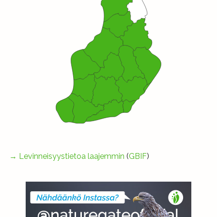
→
Levinneisyystietoa laajemmin
(
GBIF
)