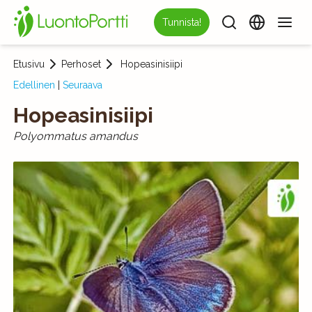
Tunnista!
Etusivu
Perhoset
Hopeasinisiipi
Edellinen
|
Seuraava
Hopeasinisiipi
Polyommatus amandus