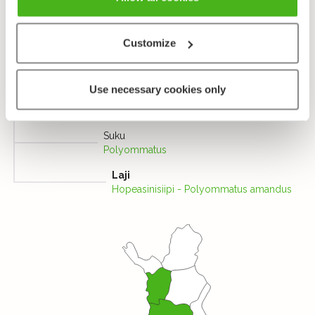
Heimo
Sinisiipiset - Lycaenidae
Customize
Alaheimo
Sinisiivet, Polyommatini -
Polyommatinae
Use necessary cookies only
Tribus
Sinisiivet - Polyommatini
Suku
Polyommatus
Laji
Hopeasinisiipi - Polyommatus amandus