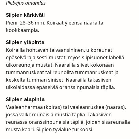
Plebejus amandus
Siipien kärkiväli
Pieni, 28–36 mm. Koiraat yleensä naaraita
kookkaampia.
Siipien yläpinta
Koirailla hohtavan taivaansininen, ulkoreunat
epäselvärajaisesti mustat, myös siipisuonet lähellä
ulkoreunoja mustat. Naarailla siivet kokonaan
tummanruskeat tai reunoilta tummanruskeat ja
keskeltä tumman siniset. Naarailla takasiiven
ulkolaidassa epäselviä oranssinpunaisia täpliä.
Siipien alapinta
Vaaleanharmaa (koiras) tai vaaleanruskea (naaras),
jossa valkoreunaisia mustia täpliä. Takasiiven
reunassa oranssinpunaisia täpliä, joiden sisäreunalla
musta kaari. Siipien tyvialue turkoosi.