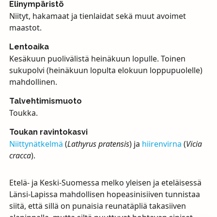
Elinympäristö
Niityt, hakamaat ja tienlaidat sekä muut avoimet
maastot.
Lentoaika
Kesäkuun puolivälistä heinäkuun lopulle. Toinen
sukupolvi (heinäkuun lopulta elokuun loppupuolelle)
mahdollinen.
Talvehtimismuoto
Toukka.
Toukan ravintokasvi
Niittynätkelmä
(
Lathyrus pratensis
) ja
hiirenvirna
(
Vicia
cracca
).
Etelä- ja Keski-Suomessa melko yleisen ja eteläisessä
Länsi-Lapissa mahdollisen hopeasinisiiven tunnistaa
siitä, että sillä on punaisia reunatäpliä takasiiven