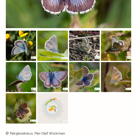
©
Tekijänoikeus
:
Per-Olof Wickman