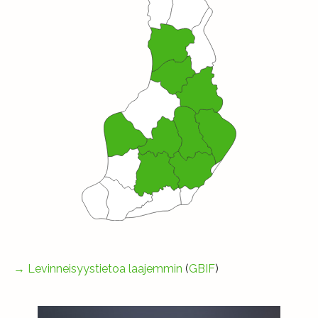
→
Levinneisyystietoa laajemmin
(
GBIF
)