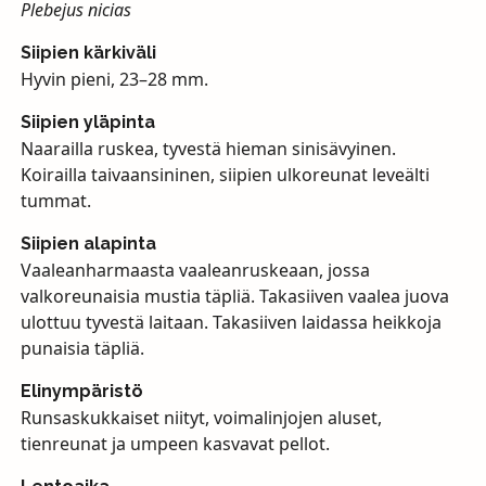
Plebejus nicias
Siipien kärkiväli
Hyvin pieni, 23–28 mm.
Siipien yläpinta
Naarailla ruskea, tyvestä hieman sinisävyinen.
Koirailla taivaansininen, siipien ulkoreunat leveälti
tummat.
Siipien alapinta
Vaaleanharmaasta vaaleanruskeaan, jossa
valkoreunaisia mustia täpliä. Takasiiven vaalea juova
ulottuu tyvestä laitaan. Takasiiven laidassa heikkoja
punaisia täpliä.
Elinympäristö
Runsaskukkaiset niityt, voimalinjojen aluset,
tienreunat ja umpeen kasvavat pellot.