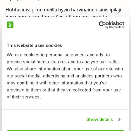
Huhtasinisiipi on meillä hyvin harvinainen sinisiipilaji.
Varmimmin sen tapaa Keski-Suomen itäosista.
Koiraan turkoosinsininen siipien yläpinta ja leveälti
tumma siipien ulkoreuna ovat hyviä tuntomerkkejä.
Molemmilla sukupuolilla hyviä tuntomerkkejä ovat
takasiipien alapinnat, jossa on epäselvää punaista
This website uses cookies
kuviointia, pieniä mustia täpliä sekä pitkä vaalea
We use cookies to personalise content and ads, to
juova.
provide social media features and to analyse our traffic.
We also share information about your use of our site with
Koiraat lentävät ympäriinsä etsiessään naaraita.
our social media, advertising and analytics partners who
Naaraat munivat munat yksitellen metsäkurjenpolven
may combine it with other information that you’ve
kuihtuville lehdille.
provided to them or that they’ve collected from your use
of their services.
Lähetä palautetta!
Show details