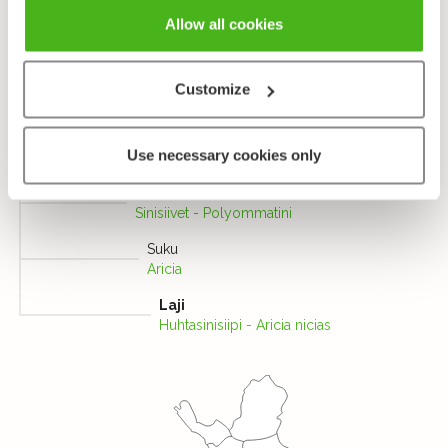
Taksonomia
Allow all cookies
Heimo
Sinisiipiset - Lycaenidae
Customize
Alaheimo
Sinisiivet, Polyommatini -
Use necessary cookies only
Polyommatinae
Tribus
Sinisiivet - Polyommatini
Suku
Aricia
Laji
Huhtasinisiipi - Aricia nicias