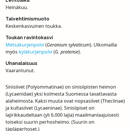
Lentoaika
Heinäkuu.
Talvehtimismuoto
Keskenkasvuinen toukka.
Toukan ravintokasvi
Metsäkurjenpolvi
(
Geranium sylvaticum
). Ulkomailla
myös
kyläkurjenpolvi
(
G. pratense
).
Uhanalaisuus
Vaarantunut.
Sinisiivet (Polyommatinae) on sinisiipisten heimon
(Lycaenidae) yksi kolmesta Suomessa tavattavasta
alaheimosta. Kaksi muuta ovat nopsasiivet (Theclinae)
ja kultasiivet (Lycaeninae). Sinisiipiset on
lajirikkaudeltaan (yli 6.000 lajia) maailmanlaajuisesti
toiseksi suurin perhosheimo. (Suurin on
täpläperhoset.)