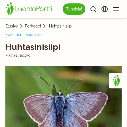
Tunnista!
Etusivu
Perhoset
Huhtasinisiipi
Edellinen
|
Seuraava
Huhtasinisiipi
Aricia nicias