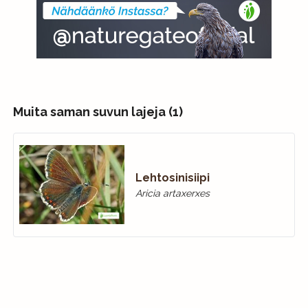
Muita saman suvun lajeja (1)
Lehtosinisiipi
Aricia artaxerxes