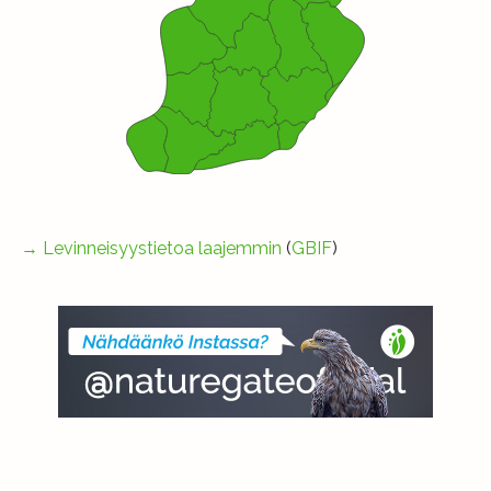
→
Levinneisyystietoa laajemmin
(
GBIF
)