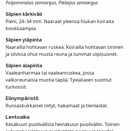
Polyommatus semiargus, Plebejus semiargus
Siipien kärkiväli
Pieni, 24–34 mm. Naaraat yleensä hiukan koiraita
kookkaampia.
Siipien yläpinta
Naarailla hohtavan ruskea. Koirailla hohtavan sininen
ja siivissä ohut musta reuna ja tummat siipisuonet.
Siipien alapinta
Vaaleanharmaa tai vaaleanruskea, jossa
valkoreunaisia mustia täpliä. Tyvialueen suomut
turkoosit.
Elinympäristö
Runsaskukkaiset niityt, hakamaat ja tienlaidat.
Lentoaika
Kesäkuun puolivälistä heinäkuun puoliväliin. Toinen