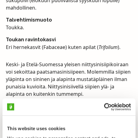
sukupolvi (elokuun puolivälistä syyskuun lopulle)
mahdollinen.
Talvehtimismuoto
Toukka.
Toukan ravintokasvi
Eri hernekasvit (Fabaceae) kuten apilat (
Trifolium
).
Keski- ja Etelä-Suomessa yleisen niittysinisiipikoiraan
voi sekoittaa paatsamasinisiipeen. Molemmilla siipien
yläpinta on sininen ja alapinta mustatäpläinen ilman
punaisia kuvioita. Niittysinisiivellä siipien ylä- ja
alapinta on kuitenkin tummempi.
Niittysinisiipinaaraat muistuttavat pikkusinisiipiä,
mutta ovat suurempia. Lisäksi etusiiven alapinnan
mustien pisteiden muodostama linja on
niittysinisiivillä kaarevampi kuin pikkusinisiivillä.
This website uses cookies
Koiraat voivat odottaa naaraita rinteillä sijaitsevilla