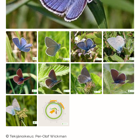
©
Tekijänoikeus
:
Per-Olof Wickman