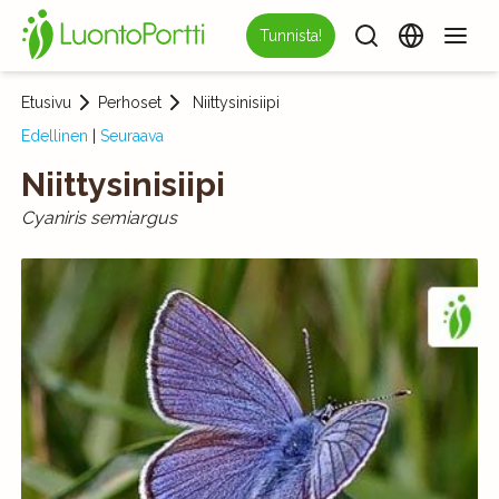
Tunnista!
Etusivu
Perhoset
Niittysinisiipi
Edellinen
|
Seuraava
Niittysinisiipi
Cyaniris semiargus