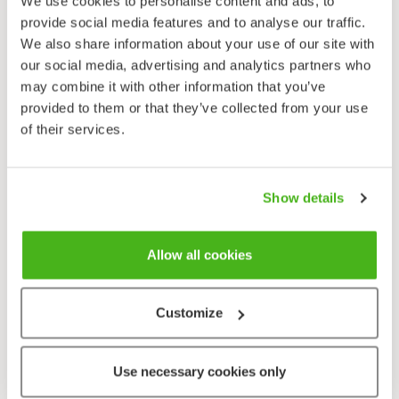
We use cookies to personalise content and ads, to
reviireillään, mutta ne lentelevät myös ympäriinsä.
provide social media features and to analyse our traffic.
Naaraat munivat munat yksitellen isäntäkasvien
We also share information about your use of our site with
kukintohaaroihin. Toukilla on rauhanen, josta ne
our social media, advertising and analytics partners who
erittävät sokeripitoista ja ravitsevaa eritettä, jota
may combine it with other information that you’ve
muurahaiset mielellään nuolevat. Tästä syystä
provided to them or that they’ve collected from your use
muurahaiset vierailevat usein toukkien luona.
of their services.
Lähetä palautetta!
Show details
Allow all cookies
Taksonomia
Customize
Heimo
Sinisiipiset - Lycaenidae
Alaheimo
Use necessary cookies only
Sinisiivet, Polyommatini -