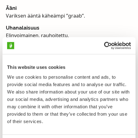
Ääni
Variksen ääntä käheämpi ”graab”.
Uhanalaisuus
Elinvoimainen, rauhoitettu.
Mustavaris on variksen kokoinen kiiltävänmusta
(violettikiiltoinen) varislintu, jonka nokka on hieman
alaspäin kaareva, otsa luisu ja päälaella on selvä
This website uses cookies
huippu. Vanhalla mustavariksella nokan tyvi on
We use cookies to personalise content and ads, to
höyhenettömyyden vuoksi vaalea, mutta nuoren
provide social media features and to analyse our traffic.
linnun nokantyvi on höyhenpeitteinen ja tumma.
We also share information about your use of our site with
Nuori lintu on sekoitettavissa nokivarikseen (variksen
our social media, advertising and analytics partners who
Keski-Euroopassa esiintyvä nimirotu), mutta on
may combine it with other information that you’ve
erotettavissa siitä mm. erilaisen päänmuodon ja
provided to them or that they’ve collected from your use
äänen perusteella. Mustavariksen koivet ovat mustat,
of their services.
nokka harmahtavanmusta ja silmän värikalvo
tummanruskea.