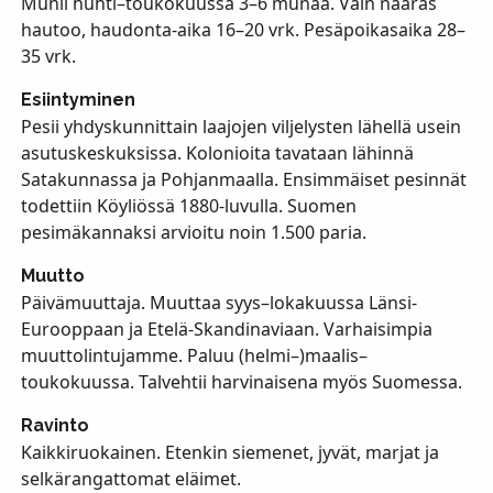
Munii huhti–toukokuussa 3–6 munaa. Vain naaras
hautoo, haudonta-aika 16–20 vrk. Pesäpoikasaika 28–
35 vrk.
Esiintyminen
Pesii yhdyskunnittain laajojen viljelysten lähellä usein
asutuskeskuksissa. Kolonioita tavataan lähinnä
Satakunnassa ja Pohjanmaalla. Ensimmäiset pesinnät
todettiin Köyliössä 1880-luvulla. Suomen
pesimäkannaksi arvioitu noin 1.500 paria.
Muutto
Päivämuuttaja. Muuttaa syys–lokakuussa Länsi-
Eurooppaan ja Etelä-Skandinaviaan. Varhaisimpia
muuttolintujamme. Paluu (helmi–)maalis–
toukokuussa. Talvehtii harvinaisena myös Suomessa.
Ravinto
Kaikkiruokainen. Etenkin siemenet, jyvät, marjat ja
selkärangattomat eläimet.