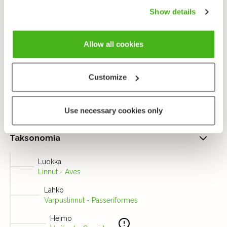
Show details
Mustavaris on älykäs lintu. Tutkimuksissa tarhatut
mustavarikset ovat oppineet tekemään työkaluja,
esim. taivuttamaan rautalankaa saadakseen aikaan
Allow all cookies
apuvälineen, jolla poimia toukkia koloista.
Customize
Lähetä palautetta!
Use necessary cookies only
Taksonomia
Luokka
Linnut - Aves
Lahko
Varpuslinnut - Passeriformes
Heimo