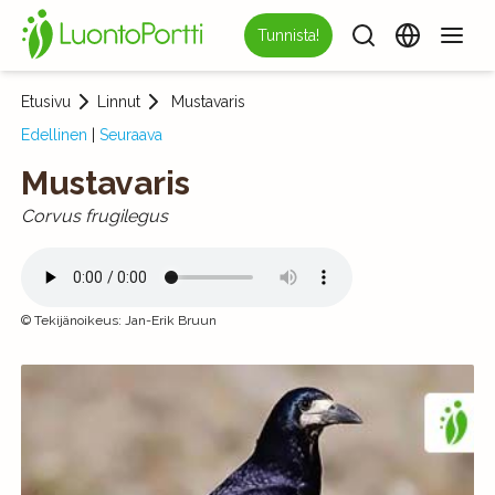
Tunnista!
Etusivu
Linnut
Mustavaris
Edellinen
|
Seuraava
Mustavaris
Corvus frugilegus
©
Tekijänoikeus
:
Jan-Erik Bruun