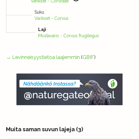
Varikset - Corvidae
Suku
Varikset - Corvus
Laji
Mustavaris - Corvus frugilegus
→
Levinneisyystietoa laajemmin
(
GBIF
)
Muita saman suvun lajeja (3)