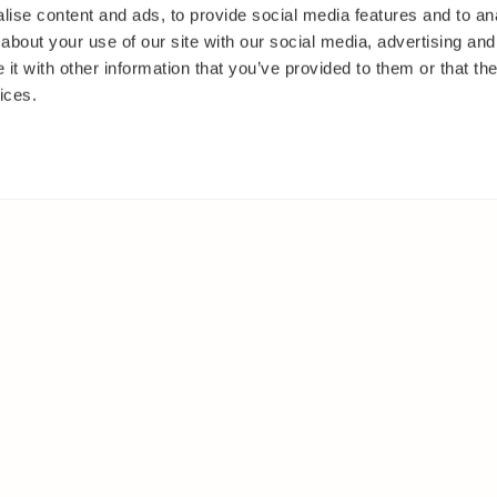
ise content and ads, to provide social media features and to anal
about your use of our site with our social media, advertising and
t with other information that you’ve provided to them or that the
ices.
IT
MUUALLA
akasvit
Facebook
 ja pensaat
Instagram
ut
Youtube
oset
kkäät
et