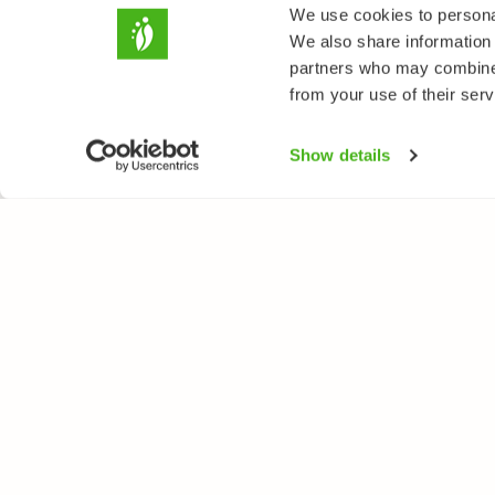
We use cookies to personal
We also share information 
partners who may combine i
from your use of their serv
Show details
LUONTOPORTTI
LAJ
Tietoa meistä
Kukk
Verkkolehti
Puut
Verkkokurssit
Linn
Verkkokauppa
Perh
Nisä
Sien