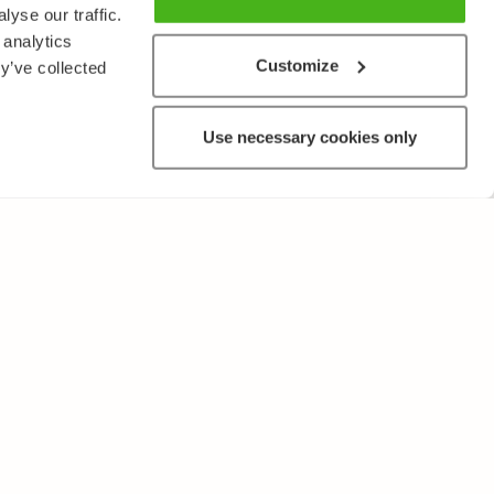
yse our traffic.
 analytics
Customize
y’ve collected
Use necessary cookies only
MUUTA
Käyttöehdot ja tietosuojakäytäntö
Lähetä palautetta!
Opettajille ja oppilaitoksille
Tee Kopiosto-ilmoitus
Mainostaminen ja kumppanuudet
Palvelut yrityksille, lisensointi