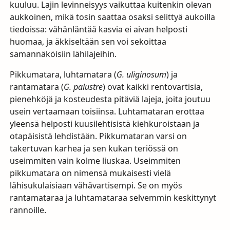
kuuluu. Lajin levinneisyys vaikuttaa kuitenkin olevan
aukkoinen, mikä tosin saattaa osaksi selittyä aukoilla
tiedoissa: vähänläntää kasvia ei aivan helposti
huomaa, ja äkkiseltään sen voi sekoittaa
samannäköisiin lähilajeihin.
Pikkumatara, luhtamatara (
G. uliginosum
) ja
rantamatara (
G. palustre
) ovat kaikki rentovartisia,
pienehköjä ja kosteudesta pitäviä lajeja, joita joutuu
usein vertaamaan toisiinsa. Luhtamataran erottaa
yleensä helposti kuusilehtisistä kiehkuroistaan ja
otapäisistä lehdistään. Pikkumataran varsi on
takertuvan karhea ja sen kukan teriössä on
useimmiten vain kolme liuskaa. Useimmiten
pikkumatara on nimensä mukaisesti vielä
lähisukulaisiaan vähävartisempi. Se on myös
rantamataraa ja luhtamataraa selvemmin keskittynyt
rannoille.