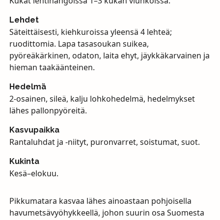
Kukat lehtihangoissa 1–3 kukan viuhkoissa.
Lehdet
Säteittäisesti, kiehkuroissa yleensä 4 lehteä;
ruodittomia. Lapa tasasoukan suikea,
pyöreäkärkinen, odaton, laita ehyt, jäykkäkarvainen ja
hieman taakäänteinen.
Hedelmä
2-osainen, sileä, kalju lohkohedelmä, hedelmykset
lähes pallonpyöreitä.
Kasvupaikka
Rantaluhdat ja -niityt, puronvarret, soistumat, suot.
Kukinta
Kesä–elokuu.
Pikkumatara kasvaa lähes ainoastaan pohjoisella
havumetsävyöhykkeellä, johon suurin osa Suomesta