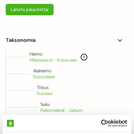
Lähetä palautetta!
Taksonomia
Heimo
Matarakasvit - Rubiaceae
Alaheimo
Rubioideae
Tribus
Rubieae
Suku
Ratasmatarat - Galium
Laji
Pikkumatara - Galium trifidum