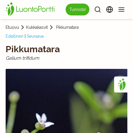
Tunnista!
Etusivu
Kukkakasvit
Pikkumatara
Edellinen
|
Seuraava
Pikkumatara
Galium trifidum