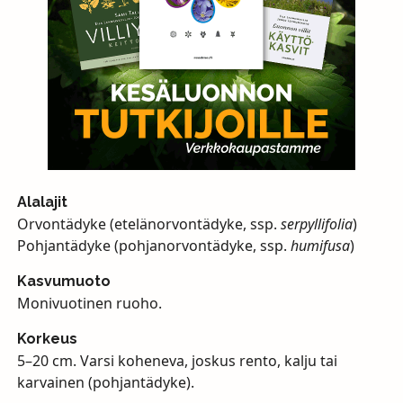
Alalajit
Orvontädyke (etelänorvontädyke, ssp.
serpyllifolia
)
Pohjantädyke (pohjanorvontädyke, ssp.
humifusa
)
Kasvumuoto
Monivuotinen ruoho.
Korkeus
5–20 cm. Varsi koheneva, joskus rento, kalju tai
karvainen (pohjantädyke).