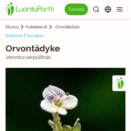
Tunnista!
Etusivu
Kukkakasvit
Orvontädyke
Edellinen
|
Seuraava
Orvontädyke
Veronica serpyllifolia