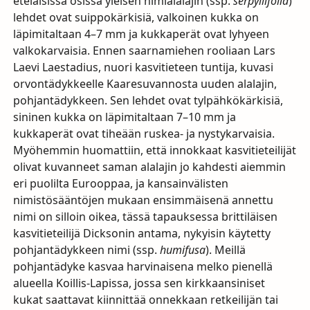
eteläisissä osissa yleisen nimialalajin (ssp.
serpyllifolia
)
lehdet ovat suippokärkisiä, valkoinen kukka on
läpimitaltaan 4–7 mm ja kukkaperät ovat lyhyeen
valkokarvaisia. Ennen saarnamiehen rooliaan Lars
Laevi Laestadius, nuori kasvitieteen tuntija, kuvasi
orvontädykkeelle Kaaresuvannosta uuden alalajin,
pohjantädykkeen. Sen lehdet ovat tylpähkökärkisiä,
sininen kukka on läpimitaltaan 7–10 mm ja
kukkaperät ovat tiheään ruskea- ja nystykarvaisia.
Myöhemmin huomattiin, että innokkaat kasvitieteilijät
olivat kuvanneet saman alalajin jo kahdesti aiemmin
eri puolilta Eurooppaa, ja kansainvälisten
nimistösääntöjen mukaan ensimmäisenä annettu
nimi on silloin oikea, tässä tapauksessa brittiläisen
kasvitieteilijä Dicksonin antama, nykyisin käytetty
pohjantädykkeen nimi (ssp.
humifusa
). Meillä
pohjantädyke kasvaa harvinaisena melko pienellä
alueella Koillis-Lapissa, jossa sen kirkkaansiniset
kukat saattavat kiinnittää onnekkaan retkeilijän tai