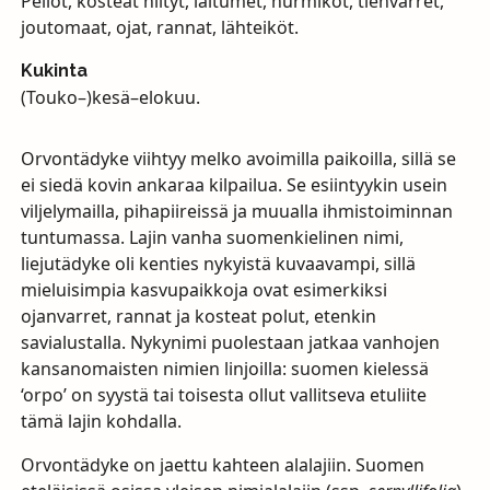
Pellot, kosteat niityt, laitumet, nurmikot, tienvarret,
joutomaat, ojat, rannat, lähteiköt.
Kukinta
(Touko–)kesä–elokuu.
Orvontädyke viihtyy melko avoimilla paikoilla, sillä se
ei siedä kovin ankaraa kilpailua. Se esiintyykin usein
viljelymailla, pihapiireissä ja muualla ihmistoiminnan
tuntumassa. Lajin vanha suomenkielinen nimi,
liejutädyke oli kenties nykyistä kuvaavampi, sillä
mieluisimpia kasvupaikkoja ovat esimerkiksi
ojanvarret, rannat ja kosteat polut, etenkin
savialustalla. Nykynimi puolestaan jatkaa vanhojen
kansanomaisten nimien linjoilla: suomen kielessä
‘orpo’ on syystä tai toisesta ollut vallitseva etuliite
tämä lajin kohdalla.
Orvontädyke on jaettu kahteen alalajiin. Suomen