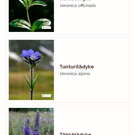
Veronica officinalis
Tunturitädyke
Veronica alpina
Tähkätädyke