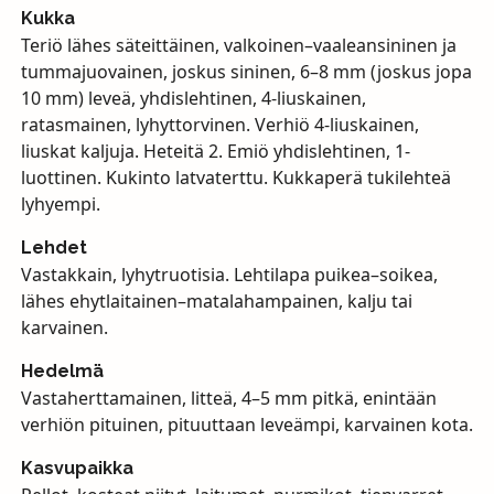
Kukka
Teriö lähes säteittäinen, valkoinen–vaaleansininen ja
tummajuovainen, joskus sininen, 6–8 mm (joskus jopa
10 mm) leveä, yhdislehtinen, 4-liuskainen,
ratasmainen, lyhyttorvinen. Verhiö 4-liuskainen,
liuskat kaljuja. Heteitä 2. Emiö yhdislehtinen, 1-
luottinen. Kukinto latvaterttu. Kukkaperä tukilehteä
lyhyempi.
Lehdet
Vastakkain, lyhytruotisia. Lehtilapa puikea–soikea,
lähes ehytlaitainen–matalahampainen, kalju tai
karvainen.
Hedelmä
Vastaherttamainen, litteä, 4–5 mm pitkä, enintään
verhiön pituinen, pituuttaan leveämpi, karvainen kota.
Kasvupaikka