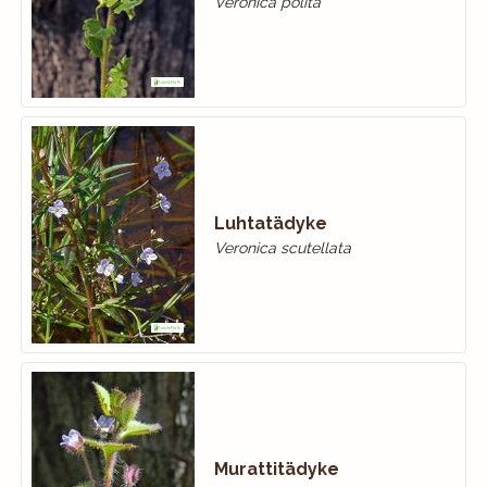
Veronica polita
Luhtatädyke
Veronica scutellata
Murattitädyke