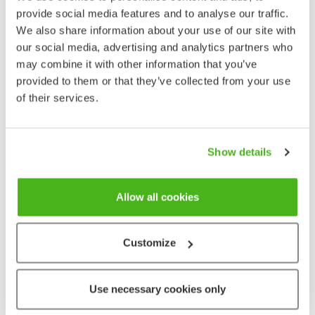
provide social media features and to analyse our traffic.
We also share information about your use of our site with
Levinneisyyskartta
: Lampinen, R. & Lahti, T. 2021:
Kasviatlas 2020.
our social media, advertising and analytics partners who
Helsingin Yliopisto, Luonnontieteellinen keskusmuseo, Helsinki.
may combine it with other information that you’ve
provided to them or that they’ve collected from your use
of their services.
Show details
Allow all cookies
Muita saman suvun lajeja (14)
Customize
Use necessary cookies only
Ketotädyke
Veronica arvensis