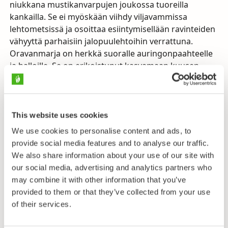
niukkana mustikanvarpujen joukossa tuoreilla
kankailla. Se ei myöskään viihdy viljavammissa
lehtometsissä ja osoittaa esiintymisellään ravinteiden
vähyyttä parhaisiin jalopuulehtoihin verrattuna.
Oravanmarja on herkkä suoralle auringonpaahteelle
ja halloille. Se on erikoistunut kasvamaan kuusen
seuralaisena, sillä tämä tarjoaa lajin kaipaamaa varjoa
ja suojaa yöpakkasilta.
Oravanmarjan tärkeimpiä pölyttäjiä lienevät kärpäset,
This website uses cookies
mutta kukista vain noin neljännes kehittyy marjoiksi.
We use cookies to personalise content and ads, to
Marjat ovat suorastaan imeliä, mikä saattaa
provide social media features and to analyse our traffic.
houkutella etenkin makeannälkäiset lapset
We also share information about your use of our site with
maistelemaan niitä. Marjat sisältävät sydämen
our social media, advertising and analytics partners who
toimintaan vaikuttavia aineita, ja jo muutaman
may combine it with other information that you’ve
gramman syöminen saattaa olla vaarallista. Onneksi
provided to them or that they’ve collected from your use
pienten poimijoiden kärsivällisyys loppuu jo kauan
of their services.
ennen kuin kohtalokas määrä on koossa, ja
myrkytyksestä selvitään yleensä mahanpuruilla ja