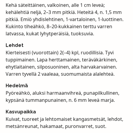
Kehä säteittäinen, valkoinen, alle 1 cm leveä;
kehälehtiä neljä, 2–3 mm pitkiä. Heteitä 4, n. 1,5 mm
pitkiä. Emiö yhdislehtinen, 1-vartaloinen, 1-luottinen.
Kukinto tiheähkö, 8–20-kukkainen terttu varren
latvassa, kukat lyhytperäisiä, tuoksuvia.
Lehdet
Kierteisesti (vuorottain) 2(–4) kpl, ruodillisia. Tyvi
tuppimainen. Lapa herttamainen, teräväkärkinen,
ehytlaitainen, silposuoninen, alta harvakarvainen.
Varren tyvellä 2 vaaleaa, suomumaista alalehteä.
Hedelmä
Pyöreähkö, aluksi harmaanvihreä, punapilkullinen,
kypsänä tummanpunainen, n. 6 mm leveä marja.
Kasvupaikka
Kuivat, tuoreet ja lehtomaiset kangasmetsät, lehdot,
metsänreunat, hakamaat, puronvarret, suot.