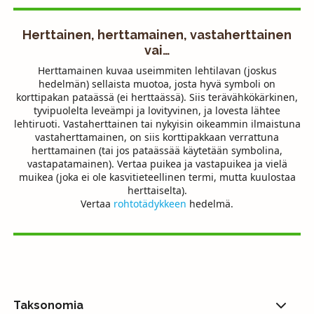
Herttainen, herttamainen, vastaherttainen
vai…
Herttamainen kuvaa useimmiten lehtilavan (joskus
hedelmän) sellaista muotoa, josta hyvä symboli on
korttipakan pataässä (ei herttaässä). Siis terävähkökärkinen,
tyvipuolelta leveämpi ja lovityvinen, ja lovesta lähtee
lehtiruoti. Vastaherttainen tai nykyisin oikeammin ilmaistuna
vastaherttamainen, on siis korttipakkaan verrattuna
herttamainen (tai jos pataässää käytetään symbolina,
vastapatamainen). Vertaa puikea ja vastapuikea ja vielä
muikea (joka ei ole kasvitieteellinen termi, mutta kuulostaa
herttaiselta).
Vertaa
rohtotädykkeen
hedelmä.
Taksonomia