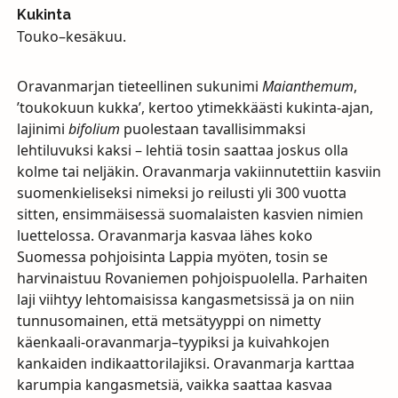
Kukinta
Touko–kesäkuu.
Oravanmarjan tieteellinen sukunimi
Maianthemum
,
’toukokuun kukka’, kertoo ytimekkäästi kukinta-ajan,
lajinimi
bifolium
puolestaan tavallisimmaksi
lehtiluvuksi kaksi – lehtiä tosin saattaa joskus olla
kolme tai neljäkin. Oravanmarja vakiinnutettiin kasviin
suomenkieliseksi nimeksi jo reilusti yli 300 vuotta
sitten, ensimmäisessä suomalaisten kasvien nimien
luettelossa. Oravanmarja kasvaa lähes koko
Suomessa pohjoisinta Lappia myöten, tosin se
harvinaistuu Rovaniemen pohjoispuolella. Parhaiten
laji viihtyy lehtomaisissa kangasmetsissä ja on niin
tunnusomainen, että metsätyyppi on nimetty
käenkaali-oravanmarja–tyypiksi ja kuivahkojen
kankaiden indikaattorilajiksi. Oravanmarja karttaa
karumpia kangasmetsiä, vaikka saattaa kasvaa