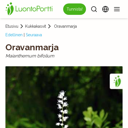
Tunnista!
Etusivu
Kukkakasvit
Oravanmarja
Edellinen
|
Seuraava
Oravanmarja
Maianthemum bifolium