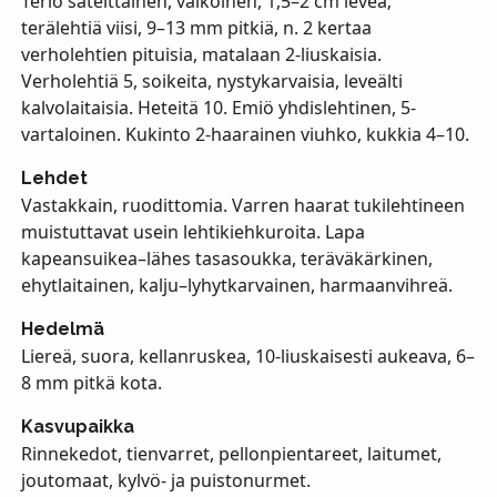
Teriö säteittäinen, valkoinen, 1,5–2 cm leveä;
terälehtiä viisi, 9–13 mm pitkiä, n. 2 kertaa
verholehtien pituisia, matalaan 2-liuskaisia.
Verholehtiä 5, soikeita, nystykarvaisia, leveälti
kalvolaitaisia. Heteitä 10. Emiö yhdislehtinen, 5-
vartaloinen. Kukinto 2-haarainen viuhko, kukkia 4–10.
Lehdet
Vastakkain, ruodittomia. Varren haarat tukilehtineen
muistuttavat usein lehtikiehkuroita. Lapa
kapeansuikea–lähes tasasoukka, teräväkärkinen,
ehytlaitainen, kalju–lyhytkarvainen, harmaanvihreä.
Hedelmä
Liereä, suora, kellanruskea, 10-liuskaisesti aukeava, 6–
8 mm pitkä kota.
Kasvupaikka
Rinnekedot, tienvarret, pellonpientareet, laitumet,
joutomaat, kylvö- ja puistonurmet.