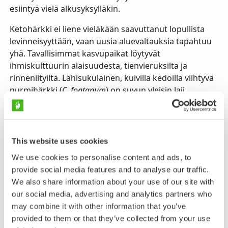
esiintyä vielä alkusyksylläkin.
Ketohärkki ei liene vieläkään saavuttanut lopullista
levinneisyyttään, vaan uusia aluevaltauksia tapahtuu
yhä. Tavallisimmat kasvupaikat löytyvät
ihmiskulttuurin alaisuudesta, tienvieruksilta ja
rinneniityiltä. Lähisukulainen, kuivilla kedoilla viihtyvä
nurmihärkki (
C. fontanum
) on suvun yleisin laji
Suomessa, mutta ketohärkkiä selvästi
pienikukkaisempi ja lisäksi sen terälehdet ovat
jotakuinkin verholehtien pituiset. Lappiin ketohärkki
ei ole vielä levinnyt. Siellä kasvava isokukkainen härkki
This website uses cookies
on todennäköisimmin hieman ketohärkkiä
We use cookies to personalise content and ads, to
leveälehtisempi, mutta muuten varsin samantapainen
provide social media features and to analyse our traffic.
tunturihärkki (
C. alpinum
), joka on melko yleisesti
We also share information about your use of our site with
siirtynyt luonnonkasvupaikoiltaan pohjoisen
our social media, advertising and analytics partners who
joutomaille ja pientareille.
may combine it with other information that you’ve
provided to them or that they’ve collected from your use