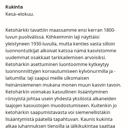
Kukinta
Kesä–elokuu.
Ketohärkki tavattiin maassamme ensi kerran 1800-
luvun puolivälissä. Kiihkeimmin laji näyttäisi
yleistyneen 1930-luvulla, mutta kenties vasta silloin
luonnontutkijat alkoivat katsoa nämä kasvistomme
uudemmat osakkaat tarkkailemisen arvoisiksi.
Ketohärkin asettuminen luontoomme kytkeytyy
luonnonniittyjen korvautumiseen kylvönurmilla ja -
laitumilla: laji saapui meille ulkomaisen
heinänsiemenen mukana monen muun kasvin tavoin.
Ketohärkin voimakas kasvullinen lisääntyminen
rönsyistä johtaa usein yhdestä yksilöstä alkaneiden
laajojen kasvustojen muodostumiseen. Kuitenkin jo
ketohärkin saapumistavasta voi siemenellistäkin
lisääntymistä päätellä tapahtuvan. Kaunis kukinta
alkaa juhannuksen tienoilla ja jälkikukintaa saattaa