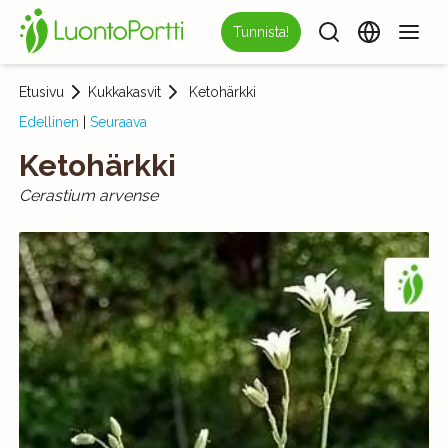
Tunnista!
Etusivu
Kukkakasvit
Ketohärkki
Edellinen
|
Seuraava
Ketohärkki
Cerastium arvense