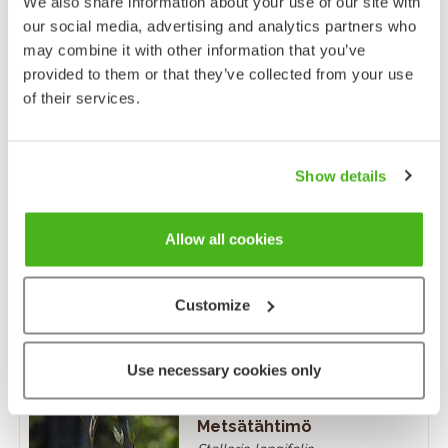
We also share information about your use of our site with
our social media, advertising and analytics partners who
may combine it with other information that you’ve
provided to them or that they’ve collected from your use
of their services.
Show details
Heinätähtimö
Stellaria graminea
Allow all cookies
Customize
Use necessary cookies only
Metsätähtimö