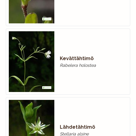
Kevättähtimö
Rabelera holostea
Lähdetähtimö
Stellaria alsine