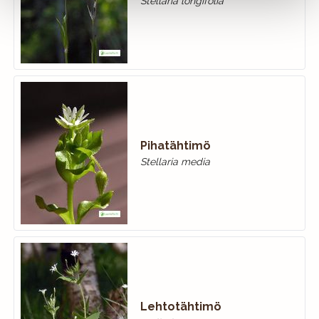
Stellaria longifolia
Pihatähtimö
Stellaria media
Lehtotähtimö