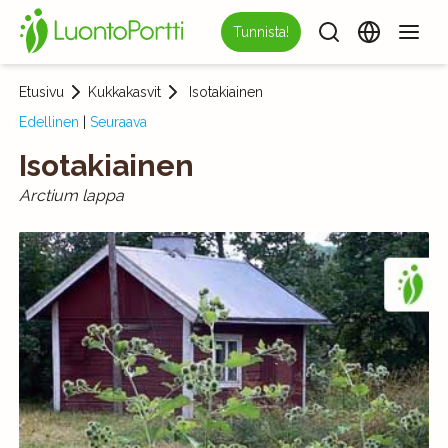
Tunnista!
Etusivu
Kukkakasvit
Isotakiainen
Edellinen
|
Seuraava
Isotakiainen
Arctium lappa