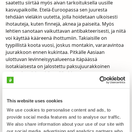
saatettu siirtää myös aivan tarkoituksella uusille
kasvupaikoille. Etelä-Euroopassa sen juuresta
tehdään vieläkin uutetta, jolla hoidetaan ulkoisesti
ihotauteja, kuten finnejä, aknea ja paiseita. Myös
lehtien sanotaan vaikuttavan antibakteerisesti, ja niitä
voi käyttää kääreenä ihottumiin. Takiaisille on
tyypillistä koota vuosi, joskus montakin, vararavintoa
juurakkoon ennen kukintaa. Pitkälle Aasiaan
ulottuvan levinneisyysalueensa itäpäässä
isotakiaisesta on jalostettu paksujuurakkoinen
ravintokasvi, jota käytetään hieman samaan tapaan
kuin meilläkin juureksena tuttua mustajuurta
(
Scorzonera hispanica
). Suomessa isotakiaisen
minkäänlainen hyödyntäminen lienee olematonta, ja
This website uses cookies
se on kerättäväksi melko harvinainenkin. Eniten sitä
on jäljellä Hämeenlinnan seudulla.
We use cookies to personalise content and ads, to
provide social media features and to analyse our traffic.
Isotakiaisen erottaa muista takiaisistamme (yleensä
We also share information about your use of our site with
lähes) seitittömistä, huiskiloina sijaitsevista
our social media, advertising and analytics partners who