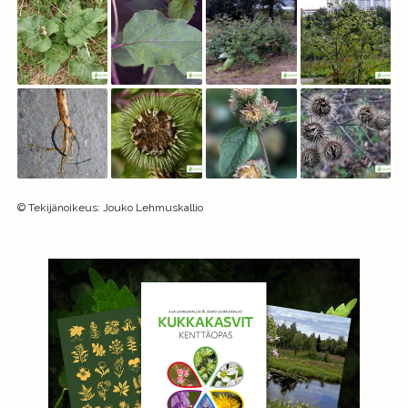
©
Tekijänoikeus
:
Jouko Lehmuskallio