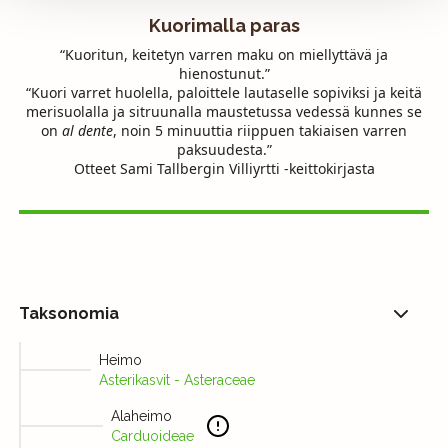
Kuorimalla paras
“Kuoritun, keitetyn varren maku on miellyttävä ja
hienostunut.”
“Kuori varret huolella, paloittele lautaselle sopiviksi ja keitä
merisuolalla ja sitruunalla maustetussa vedessä kunnes se
on
al dente
, noin 5 minuuttia riippuen takiaisen varren
paksuudesta.”
Otteet Sami Tallbergin Villiyrtti -keittokirjasta
Taksonomia
Heimo
Asterikasvit - Asteraceae
Alaheimo
Carduoideae