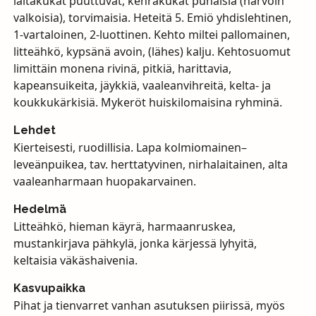
laitakukat puuttuvat, kehräkukat punaisia (harvoin
valkoisia), torvimaisia. Heteitä 5. Emiö yhdislehtinen,
1-vartaloinen, 2-luottinen. Kehto miltei pallomainen,
litteähkö, kypsänä avoin, (lähes) kalju. Kehtosuomut
limittäin monena rivinä, pitkiä, harittavia,
kapeansuikeita, jäykkiä, vaaleanvihreitä, kelta- ja
koukkukärkisiä. Mykeröt huiskilomaisina ryhminä.
Lehdet
Kierteisesti, ruodillisia. Lapa kolmiomainen–
leveänpuikea, tav. herttatyvinen, nirhalaitainen, alta
vaaleanharmaan huopakarvainen.
Hedelmä
Litteähkö, hieman käyrä, harmaanruskea,
mustankirjava pähkylä, jonka kärjessä lyhyitä,
keltaisia väkäshaivenia.
Kasvupaikka
Pihat ja tienvarret vanhan asutuksen piirissä, myös