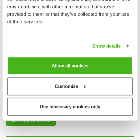
mykeröistään ja mykerösuomujen keltaisista
may combine it with other information that you’ve
koukkukärjistä. Isotakiaista paljon yleisempiä ovat
provided to them or that they’ve collected from your use
samankokoinen seittitakiainen (
A. tomentosum
), jonka
of their services.
mykeröt ovat seittikarvojen runsaasti verhoamia,
sekä hieman pienikokoisempi pikkutakiainen (
A.
minus
). Yhdessä kasvaessaan takiaiset risteytyvät
Show details
helposti ja osa isotakiaisen kasvustoissakin voi olla eri
sekamuotoja. Kaikki meidän takiaisemme ovat kelpo
villiyrttejä, joten hyödyntämismielessä niiden tarkka
Allow all cookies
määritys ei ole välttämätöntä.
Isotakiaisesta on jalostettu muoto vihannestakiainen
Customize
(
Arctium lappa
var.
edulis
). Sen juuri on maultaan
pähkinäinen.
Use necessary cookies only
Lähetä palautetta!