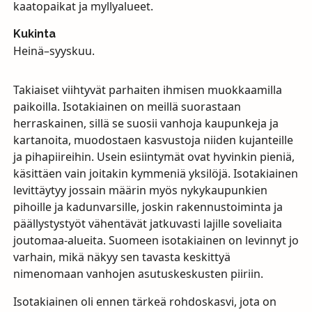
kaatopaikat ja myllyalueet.
Kukinta
Heinä–syyskuu.
Takiaiset viihtyvät parhaiten ihmisen muokkaamilla
paikoilla. Isotakiainen on meillä suorastaan
herraskainen, sillä se suosii vanhoja kaupunkeja ja
kartanoita, muodostaen kasvustoja niiden kujanteille
ja pihapiireihin. Usein esiintymät ovat hyvinkin pieniä,
käsittäen vain joitakin kymmeniä yksilöjä. Isotakiainen
levittäytyy jossain määrin myös nykykaupunkien
pihoille ja kadunvarsille, joskin rakennustoiminta ja
päällystystyöt vähentävät jatkuvasti lajille soveliaita
joutomaa-alueita. Suomeen isotakiainen on levinnyt jo
varhain, mikä näkyy sen tavasta keskittyä
nimenomaan vanhojen asutuskeskusten piiriin.
Isotakiainen oli ennen tärkeä rohdoskasvi, jota on