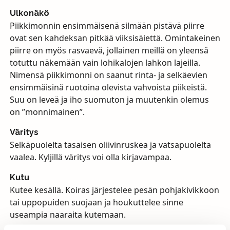
Ulkonäkö
Piikkimonnin ensimmäisenä silmään pistävä piirre
ovat sen kahdeksan pitkää viiksisäiettä. Omintakeinen
piirre on myös rasvaevä, jollainen meillä on yleensä
totuttu näkemään vain lohikalojen lahkon lajeilla.
Nimensä piikkimonni on saanut rinta- ja selkäevien
ensimmäisinä ruotoina olevista vahvoista piikeistä.
Suu on leveä ja iho suomuton ja muutenkin olemus
on ”monnimainen”.
Väritys
Selkäpuolelta tasaisen oliivinruskea ja vatsapuolelta
vaalea. Kyljillä väritys voi olla kirjavampaa.
Kutu
Kutee kesällä. Koiras järjestelee pesän pohjakivikkoon
tai uppopuiden suojaan ja houkuttelee sinne
useampia naaraita kutemaan.