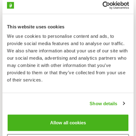
Ravinto
Pohjaeläimet ja pienet kalat.
Levinneisyys ja elinympäristö
This website uses cookies
Piikkimonni on kotoisin Pohjois-Amerikasta. Sitä on
We use cookies to personalise content and ads, to
kotiutettu muutamiin pieniin lampiin Etelä-Suomessa
provide social media features and to analyse our traffic.
jo 1920-luvulla. Sittemmin sitä on siirretty
We also share information about your use of our site with
useampaakin lampeen Etelä-Suomessa. Laji menestyy
our social media, advertising and analytics partners who
meillä erityisesti rehevissä pikkulammissa, sillä se
may combine it with other information that you’ve
sietää huonoja happioloja hyvin. Se on levinnyt myös
provided to them or that they’ve collected from your use
virtaaviin vesiin ja Suomenlahdestakin sitä on saatu
of their services.
Helsingin ja Haminan väliseltä rannikolta.
Haitallisuusluokitus
Vakiintunut vieraslaji
Show details
Lähetä palautetta!
Allow all cookies