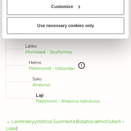
Customize
Taksonomia
Use necessary cookies only
Luokka
Viuhkaeväkalat - Actinopteri
Lahko
Monnikalat - Siluriformes
Heimo
Piikkimonnit - Ictaluridae
Suku
Ameiurus
Laji
Piikkimonni - Ameiurus nebulosus
→
Levinneisyystietoa Suomesta
(
kalahavainnot.luke.fi
-
Luke
)