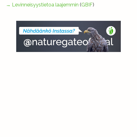
→
Levinneisyystietoa laajemmin
(
GBIF
)