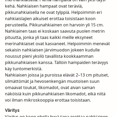
kehä. Nahkiaisen hampaat ovat teräviä,
pikkunahkiaisella ne ovat tylppiä. Helpoimmin eri
nahkiaislajien aikuiset erottaa toisistaan koon
perusteella. Pikkunahkiainen on harvoin yli 15 cm.
Nahkiainen taas ei koskaan saavuta puolen metrin
pituutta, jonka yli taas kaikki meille eksyneet
merinahkiaiset ovat kasvaneet. Helpoimmin menevät
sekaisin nahkiaisen järvimuodon jokeen kudulle
noussut pieni yksilö tavallista kookkaamman
pikkunahkiaisen kanssa. Tällöin hampaiden terävyys
käy tuntomerkistä.
Nahkiaisen joissa ja puroissa elävät 2–13 cm pituiset,
silmättömät ja hevosenkengän muotoisen suun
omaavat toukat, likomadot, ovat aivan saman
näköisiä kuin pikkunahkiaisen likomadot, eikä niitä
voi ilman mikroskooppia erottaa toisistaan.
Väritys
Väritys on koon ohella hyvä tapa erottaa nahkiainen