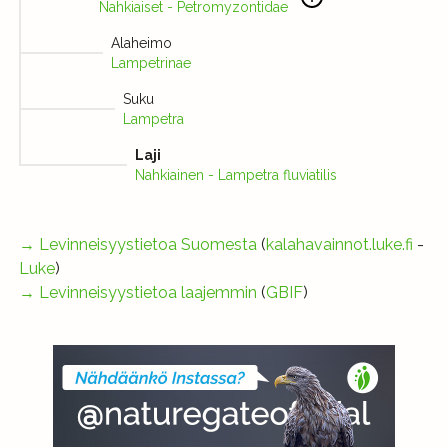
Nahkiaiset - Petromyzontidae
Alaheimo
Lampetrinae
Suku
Lampetra
Laji
Nahkiainen - Lampetra fluviatilis
→
Levinneisyystietoa Suomesta
(
kalahavainnot.luke.fi
-
Luke
)
→
Levinneisyystietoa laajemmin
(
GBIF
)