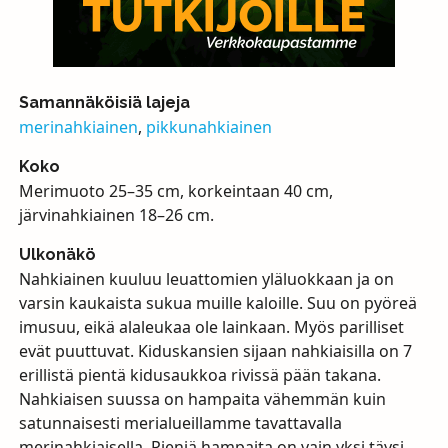
Samannäköisiä lajeja
merinahkiainen
,
pikkunahkiainen
Koko
Merimuoto 25–35 cm, korkeintaan 40 cm,
järvinahkiainen 18–26 cm.
Ulkonäkö
Nahkiainen kuuluu leuattomien yläluokkaan ja on
varsin kaukaista sukua muille kaloille. Suu on pyöreä
imusuu, eikä alaleukaa ole lainkaan. Myös parilliset
evät puuttuvat. Kiduskansien sijaan nahkiaisilla on 7
erillistä pientä kidusaukkoa rivissä pään takana.
Nahkiaisen suussa on hampaita vähemmän kuin
satunnaisesti merialueillamme tavattavalla
merinahkiaisella. Pieniä hampaita on vain yksi täysi