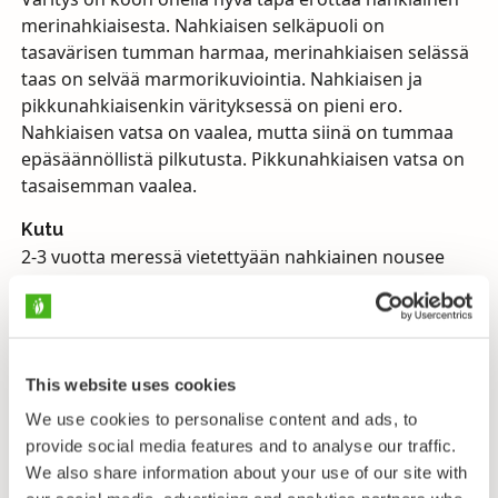
merinahkiaisesta. Nahkiaisen selkäpuoli on
tasavärisen tumman harmaa, merinahkiaisen selässä
taas on selvää marmorikuviointia. Nahkiaisen ja
pikkunahkiaisenkin värityksessä on pieni ero.
Nahkiaisen vatsa on vaalea, mutta siinä on tummaa
epäsäännöllistä pilkutusta. Pikkunahkiaisen vatsa on
tasaisemman vaalea.
Kutu
2-3 vuotta meressä vietettyään nahkiainen nousee
syksyllä jokiin ja puroihin kutemaan. Se viettää talven
joessa syömättä enää mitään ja kutee touko–
kesäkuussa virtaavaan veteen sorapohjille. Kudun
jälkeen nahkiaiset kuolevat. Toukat, likomadot,
This website uses cookies
viettävät joessa tai purossa 3–5 vuotta kaivautuneena
mutaan ja virtaavasta vedestä ravintoa siivilöiden.
We use cookies to personalise content and ads, to
Tämän jälkeen nahkiaiset kokevat
provide social media features and to analyse our traffic.
muodonmuutoksen suurisilmäiseksi nahkiaiseksi.
We also share information about your use of our site with
Tämä ns. isosilmävaihe kestää puolisen vuotta. Sen