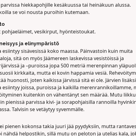
 parvissa hiekkapohjille kesäkuussa tai heinäkuun alussa.
koilla se voi nousta puroihin kutemaan.
to
 pohjaeläimet, vesikirput, hyönteistoukat.
neisyys ja elinympäristö
 esiintyy sisävesissä koko maassa. Päinvastoin kuin muita
aloja, sitä on myös Jäämereen laskevissa vesistöissä ja
ijärvissä ja –puroissa jopa 500 metriä merenpinnan yläpuole
uosii kirkkaita, mutta ei kovin happamia vesiä. Rehevöitym
tää huonosti, joten kaikissa järvissä sitä ei ole. Järvien lisäksi
esiintyy joissa, puroissa ja kaikilla merenrannikoillamme, 
öityminen kuitenkin on vähentänyt sen määrää. Mutu liikk
in pienissä parvissa kivi- ja sorapohjaisilla rannoilla hyvinki
ssa. Talvisin se vetäytyy syvemmälle.
i pienen kokonsa takia juuri jää pyydyksiin, mutta rantave
i nähdä helpostikin, sillä mutu on peloton ja utelias kala, jo