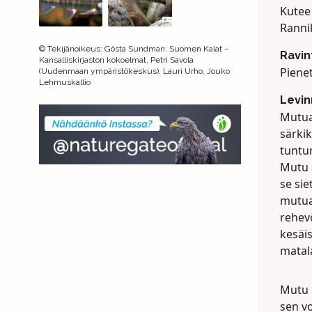
Kutee
Ranni
©
Tekijänoikeus
:
Gösta Sundman: Suomen Kalat –
Ravin
Kansalliskirjaston kokoelmat, Petri Savola
Pienet
(Uudenmaan ympäristökeskus), Lauri Urho, Jouko
Lehmuskallio
Levin
Mutua
särkik
tuntur
Mutu s
se sie
mutua 
rehev
kesäis
matala
Mutu e
sen vo