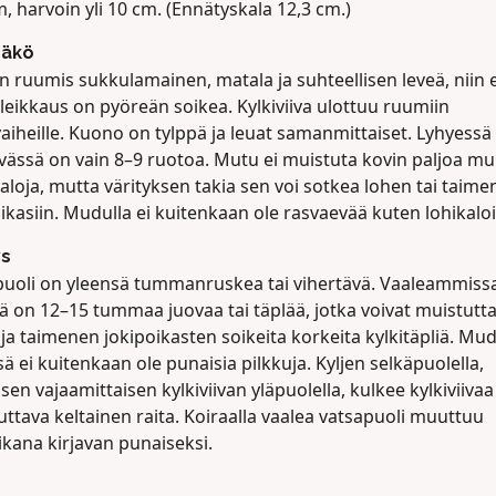
, harvoin yli 10 cm. (Ennätyskala 12,3 cm.)
näkö
 ruumis sukkulamainen, matala ja suhteellisen leveä, niin 
leikkaus on pyöreän soikea. Kylkiviiva ulottuu ruumiin
aiheille. Kuono on tylppä ja leuat samanmittaiset. Lyhyessä
vässä on vain 8–9 ruotoa. Mutu ei muistuta kovin paljoa mu
aloja, mutta värityksen takia sen voi sotkea lohen tai taim
ikasiin. Mudulla ei kuitenkaan ole rasvaevää kuten lohikaloil
ys
puoli on yleensä tummanruskea tai vihertävä. Vaaleammiss
sä on 12–15 tummaa juovaa tai täplää, jotka voivat muistutt
ja taimenen jokipoikasten soikeita korkeita kylkitäpliä. Mu
sä ei kuitenkaan ole punaisia pilkkuja. Kyljen selkäpuolella,
isen vajaamittaisen kylkiviivan yläpuolella, kulkee kylkiviivaa
ttava keltainen raita. Koiraalla vaalea vatsapuoli muuttuu
ikana kirjavan punaiseksi.