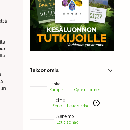
että
ita
enen
la.
Taksonomia
a
aa
Lahko
dun
Karppikalat - Cypriniformes
Heimo
Särjet - Leuciscidae
Alaheimo
Leuciscinae