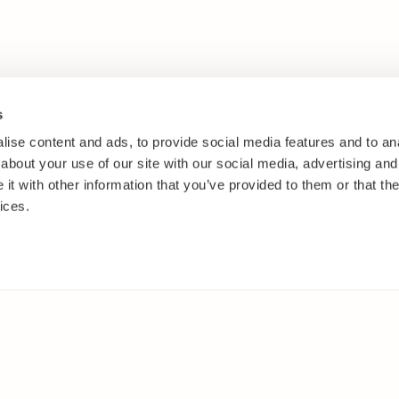
s
ise content and ads, to provide social media features and to anal
about your use of our site with our social media, advertising and
t with other information that you’ve provided to them or that the
ices.
IT
MUUALLA
akasvit
Facebook