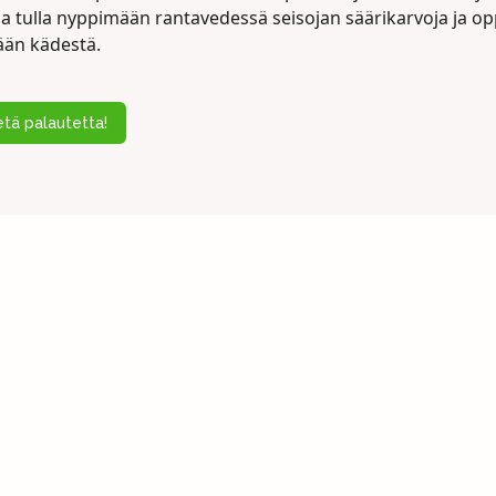
aa tulla nyppimään rantavedessä seisojan säärikarvoja ja op
än kädestä.
tä palautetta!