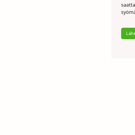
saatt
syömä
Lähe