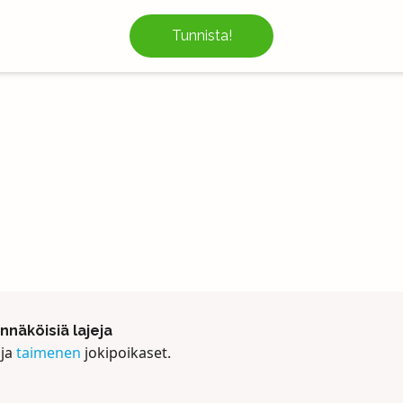
Tunnista!
näköisiä lajeja
ja
taimenen
jokipoikaset.