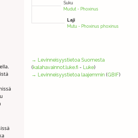
Suku
Mudut - Phoxinus
Laji
Mutu - Phoxinus phoxinus
→
Levinneisyystietoa Suomesta
lla.
(
kalahavainnot.luke.fi
-
Luke
)
istä
→
Levinneisyystietoa laajemmin
(
GBIF
)
missä
uu
n
sissä
ka