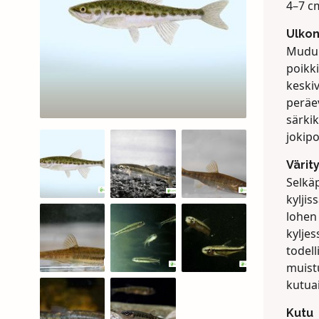
4–7 cm
Ulko
Mudun
poikki
keskiv
peräe
särkik
jokipo
Värit
Selkä
kyljis
lohen 
kyljes
todell
muistu
kutua
Kutu