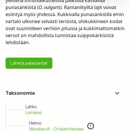
yleisenä ihmisvaikutteisilla paikoilla kasvavaa
punasänkiötä (
O. vulgaris
). Rantaniityiltä lajit voivat
esiintyä myös yhdessä. Kukkivalla punasänkiöllä emin
vartalo ulkonee selvästi teriöstä, ohikukkineen kodat
ovat suunnilleen verhiön pituisia ja kukkimattomatkin
versot on mahdollista tunnistaa suippokärkisistä
lehdistään.
Lähetä palautetta!
Taksonomia
Lahko
Lamiales
Heimo
Näivekasvit - Orobanchaceae