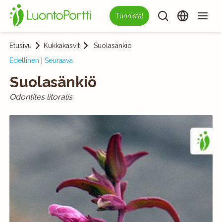
Tunnista!
Etusivu
Kukkakasvit
Suolasänkiö
Edellinen
|
Seuraava
Suolasänkiö
Odontites litoralis