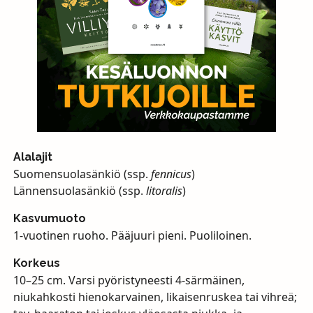
Alalajit
Suomensuolasänkiö (ssp.
fennicus
)
Lännensuolasänkiö (ssp.
litoralis
)
Kasvumuoto
1-vuotinen ruoho. Pääjuuri pieni. Puoliloinen.
Korkeus
10–25 cm. Varsi pyöristyneesti 4-särmäinen,
niukahkosti hienokarvainen, likaisenruskea tai vihreä;