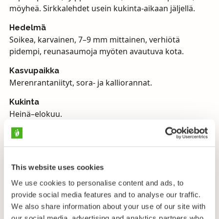
möyheä. Sirkkalehdet usein kukinta-aikaan jäljellä.
Hedelmä
Soikea, karvainen, 7–9 mm mittainen, verhiötä
pidempi, reunasaumoja myöten avautuva kota.
Kasvupaikka
Merenrantaniityt, sora- ja kalliorannat.
Kukinta
Heinä–elokuu.
Suolasänkiön tapaa todennäköisimmin ajoittain
meriveden peittoon jäävien merenrantaniittyjen ala-
ja keskiosista. Se pystyy pitämään puolensa muiden
This website uses cookies
ruohojen ja heinien joukossa hieman
We use cookies to personalise content and ads, to
sulkeutuneessakin kasvillisuudessa. Hieman
provide social media features and to analyse our traffic.
seuralaislajeja suolasänkiö suorastaan kaipaakin:
We also share information about your use of our site with
muiden sänkiöiden tapaan sekään ei tule toimeen
our social media, advertising and analytics partners who