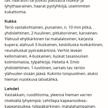
tav. haaraton tai joskus yläosasta niukka- ja
lyhythaarainen, haarat pystyhköjä, useimmiten
kukattomia.
Kukka
Teriö vastakohtainen, punainen, n. 10 mm pitkä,
yhdislehtinen, 2-huulinen, pitkätorvinen, karvainen.
Ylähuuli ehytkärkinen tai matalalovinen, kärjestä
kupera; alahuuli 3-liuskainen, keskiliuska lovikärkinen,
reunaliuskat pyöreäkärkisiä. Verhiö leveän
kellomainen, 4-liuskainen, liuskat tasasivuisen
kolmiomaisia, tylpähköjä. Heteitä 4. Emiö
yhdislehtinen, 1-luottinen, vartalo tav. teriön
ylähuulen sisään jäävä. Kukinto toispuolinen, aluksi
hieman nuokkuva latvatähkä.
Lehdet
Vastakkain, ruodittomia, yleensä hieman varren
nivelväliä lyhyempiä. Lehtilapa kapeansoikea–
kapeanpuikea, tylppäkärkinen, matalahampainen,