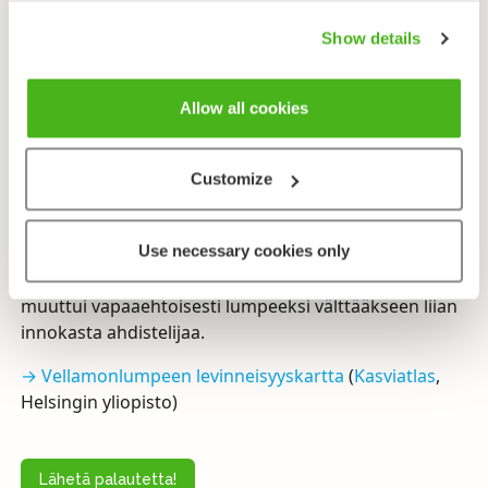
Keski-Euroopasta. Yhteisillä kasvupaikoilla
suomenlumme ja pohjanlumme (
N. candida
,
Show details
synonyymi
N. alba
ssp.
candida
) saattavat risteytyä,
tuloksena vellamonlumme (
Nymphaea candida x
tetragona
).
Allow all cookies
Lumpeiden tieteellisen nimen
Nymphae
takana on
Kreikan taruston luonnottaret eli nymfit, joista yksi
Customize
rakastui Zeuksen poikaan, Herakleeseen saamatta
vastarakkautta ja menehtyi lopulta murheeseensa.
Use necessary cookies only
Jumalat säälivät nymfiä ja muuttivat hänet kauniiksi
lumpeeksi. Toisen tarun mukaan eräs nymfeistä
muuttui vapaaehtoisesti lumpeeksi välttääkseen liian
innokasta ahdistelijaa.
→ Vellamonlumpeen levinneisyyskartta
(
Kasviatlas
,
Helsingin yliopisto)
Lähetä palautetta!