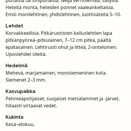
punaisia tai sinipunaisia. Neljä verholehteä, säilyviä.
Heteitä monta, heteiden ponnet vaaleankeltaisia.
Emiö monilehtinen, yhdislehtinen, luottisäteitä 5–10.
Lehdet
Korvakkeellisia. Pitkäruotisten kelluslehtien lapa
pitkänpyöreä–pitkulainen, 7–12 cm pitkä, päältä
epätasainen. Lehtiruoti ohut ja litteä, 2-onteloinen.
Uposlehdet sileitä.
Hedelmä
Mehevä, marjamainen, monisiemeninen kota.
Siemenet 2–3 mm.
Kasvupaikka
Pehmeäpohjaiset, suojaiset metsälammet ja -järvet,
hitaasti virtaavat vedet.
Kukinta
Kesä–elokuu.