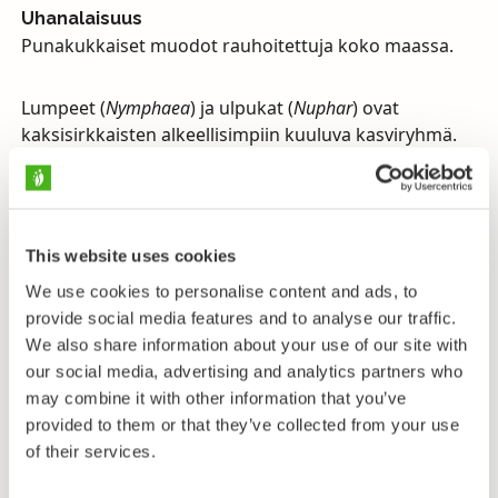
Uhanalaisuus
Punakukkaiset muodot rauhoitettuja koko maassa.
Lumpeet (
Nymphaea
) ja ulpukat (
Nuphar
) ovat
kaksisirkkaisten alkeellisimpiin kuuluva kasviryhmä.
Alkeellisia piirteitä ovat mm. kukkalehtien kierteinen
asento ja suuri lukumäärä. Toisaalta kelluslehdet
edustavat pitkälle menevää erikoistumista.
Isokukkaiset lumpeet ovat monivuotisia, juurakollisia
This website uses cookies
vesikasveja, joilla on leveälapaisia, ehytlaitaisia upos-
We use cookies to personalise content and ads, to
ja kelluslehtiä.
provide social media features and to analyse our traffic.
Maailmanlaajuisesti lummelajeja tunnetaan noin 50,
We also share information about your use of our site with
niistä Suomessa kaksi lajia (toisesta kaksi alalajia) tai
our social media, advertising and analytics partners who
määrittelijästä riippuen kolme lajia, ja määrittelijästä
may combine it with other information that you’ve
riippumatta lisäksi risteymiä. Suomenlumme on
provided to them or that they’ve collected from your use
lumpeistamme pienikukkaisin ja monen mielestä
of their services.
myös kaunein. Laji puuttuu muista Pohjoismaista ja