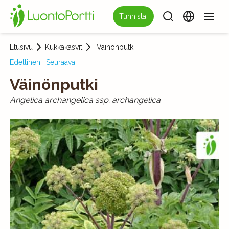
Tunnista!
Etusivu
Kukkakasvit
Väinönputki
Edellinen
|
Seuraava
Väinönputki
Angelica archangelica ssp. archangelica