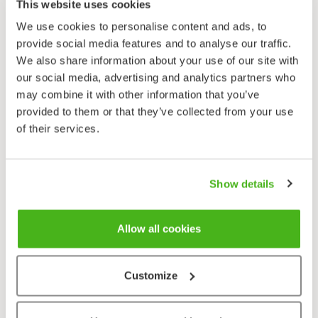
viikingit jalostivat väinönputkesta erityisen
This website uses cookies
viljelylajikkeen, jonka lehtiruodit ovat täyteiset ja
We use cookies to personalise content and ads, to
maku miedompi kuin luonnonvaraisilla kannoilla.
provide social media features and to analyse our traffic.
Meillä pohjoiseen keskittyvä laji on aikoinaan ollut
We also share information about your use of our site with
alueen asukkaiden tärkein vihannes, joskaan sitä ei
our social media, advertising and analytics partners who
ole varta vasten viljelty. Väinönputki elää esimerkiksi
may combine it with other information that you’ve
Hollannissa uutta kukoistustaan ravinto- ja
provided to them or that they’ve collected from your use
maustekasvina: juuresta tislatulla öljyllä maustetaan
of their services.
esimerkiksi giniä ja karkkeja, hedelmillä vermuttia ja
likööreitä. Meillä lajin viljely ei ole oikein ottanut
käynnistyäkseen, mutta Lapissa retkeilijä voi käyttää
Show details
keväällä löytämänsä luonnonvaraisen väinönputken
tuoreet lehdet ruokaansa.
Allow all cookies
Väinönputki jaetaan kahdeksi alalajiksi. Tällä sivulla
kuvatun, erityisesti Lapin tunturialueilla viihtyvän
väinönputken (pohjanväinönputken, ssp.
archangelica
)
Customize
lisäksi meillä kasvaa Ahvenanmaalla ja Itämeren
rannikolla meriputki (meriväinönputki, ssp.
littoralis
).