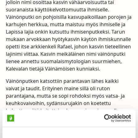
jolloin nimi osoittaa kasvin vähäarvoisuutta tai
suoranaista käyttökelvottomuutta ihmiselle.
Väinönputki on pohjoisilla kasvupaikoillaan porojen ja
karhujen herkkua, mutta maistuu myös ihmiselle ja
Lapissa lajia onkin kutsuttu ihmisenputkeksi. Tarun
mukaan arvokkaan hyötykasvin käytön ihmiskunnalle
opetti itse arkkienkeli Rafael, johon kasvin tieteellinen
lajinimi viittaa. Kasvin meikäläinen nimi väinönputki
lienee annettu suomalaismytologian suurmiehen,
Kalevalan tietäjä Väinämöisen kunniaksi.
Väinönputken katsottiin parantavan lähes kaikki
vaivat ja taudit. Erityinen maine sillä oli ruton
parantajana, mutta se sopi rohdoksi myös vatsa- ja
keuhkovaivoihin, sydänsurujakin on koetettu
helpottaa siitä keitettyjen lemmenjuomien avulla.
Väinönputken juuria voi käyttää mausteena, lehtiä ja
nuoria kukintoja vihanneksina, mehevästä ja
makeasta varresta voi tehdä hilloa tai makeisia. Jo