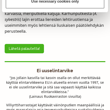
Alalajit erottaa toisistaan esimerkiksi sarjaperiä
Use necessary cookies only
tarkastelemalla: väinönputkella ne ovat jonkin verran
karvaisia, meriputkella kaljuja. Karhunputkesta (
A.
sylvestris
) lajin erottaa liereiden lehtiruotiensa ja
useimmiten myös lehtiensä liuskaisen päätölehdykän
perusteella.
Lähetä palautetta!
Ei uuselintarvike
“Jos jollain kasvilla tai kasvin osalla on ollut merkittävää
käyttöä elintarvikkeena EU:n alueella ennen vuotta 1997, se
ei ole uuselintarvike ja sitä saa vapaasti käyttää kaikissa
elintarvikkeissa.”
(Lainaus Ruokaviraston sivuilta)
Villiyrttiharrastajat käyttävät väinönputken maanpäällisiä ja
myös maanalaisia osia terveysvaikutteisina ruokalisukkeina