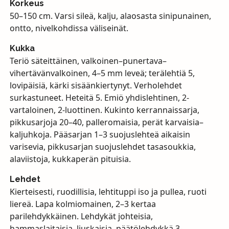
Korkeus
50–150 cm. Varsi sileä, kalju, alaosasta sinipunainen,
ontto, nivelkohdissa väliseinät.
Kukka
Teriö säteittäinen, valkoinen–punertava–
vihertävänvalkoinen, 4–5 mm leveä; terälehtiä 5,
lovipäisiä, kärki sisäänkiertynyt. Verholehdet
surkastuneet. Heteitä 5. Emiö yhdislehtinen, 2-
vartaloinen, 2-luottinen. Kukinto kerrannaissarja,
pikkusarjoja 20–40, palleromaisia, perät karvaisia–
kaljuhkoja. Pääsarjan 1–3 suojuslehteä aikaisin
varisevia, pikkusarjan suojuslehdet tasasoukkia,
alaviistoja, kukkaperän pituisia.
Lehdet
Kierteisesti, ruodillisia, lehtituppi iso ja pullea, ruoti
liereä. Lapa kolmiomainen, 2–3 kertaa
parilehdykkäinen. Lehdykät johteisia,
hammaslaitaisia–liuskaisia, päätölehdykkä 3-