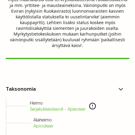
ja mm. yrttitee- ja mausteaineksina. Väinönputki on myös
Eviran (nykyisin Ruokavirasto) luonnonvaraisten kasvien
käyttölistalla statuksella ‘ei uuselintarvike’ (aiemmin
kauppayrtti). Lehtien lisäksi status koskee myös
ravintolisäkäyttöä siementen ja juurakoiden osalta.
Myrkytystietokeskuksen mukaan karhunputket (joihin
väinönputki sisällytetään) kuuluvat ryhmään ‘paikallisesti
ärsyttävä kasvi’.
Taksonomia
Heimo
Sarjakukkaiskasvit - Apiaceae
Alaheimo
Apioideae