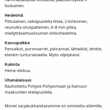
liuskainen.
Hedelmä
Pitkulainen, selkäpuolelta litteä, 2-lohkoinen,
reunoilta ohutpalteinen, 6–8 mm pitkä,
miellyttäväntuoksuinen lohkohedelmä.
Kasvupaikka
Pensaikot, puronvarret, jokirannat, lähteiköt, lehdot,
etenkin tunturialueella. Myös viljelykasvi.
Kukinta
Heinä–elokuu.
Uhanalaisuus
Rauhoitettu Pohjois-Pohjanmaan ja Kainuun
maakuntien eteläpuolella.
Monet sarjakukkaiskasvimme on omistettu eläimille,