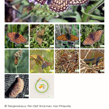
©
Tekijänoikeus
:
Per-Olof Wickman, Kari Pihlaviita