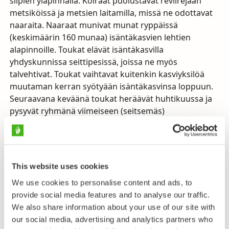
siipien yläpinnalla. Koiraat puolustavat reviirejään
metsiköissä ja metsien laitamilla, missä ne odottavat
naaraita. Naaraat munivat munat ryppäissä
(keskimäärin 160 munaa) isäntäkasvien lehtien
alapinnoille. Toukat elävät isäntäkasvilla
yhdyskunnissa seittipesissä, joissa ne myös
talvehtivat. Toukat vaihtavat kuitenkin kasviyksilöä
muutaman kerran syötyään isäntäkasvinsa loppuun.
Seuraavana keväänä toukat heräävät huhtikuussa ja
pysyvät ryhmänä viimeiseen (seitsemäs)
toukkavaiheeseen asti, jolloin ne hajaantuvat
lähiympäristöön ja koteloituvat keskimäärin
toukokuun puolivälissä. Täpläperhosen lentoaika
kestää noin 3 viikkoa (kesäkuussa, joskus jo
This website uses cookies
toukokuun loppupuolella).
We use cookies to personalise content and ads, to
Vielä 1980-luvulla täpläverkkoperhosta saattoi tavata
provide social media features and to analyse our traffic.
myös Manner-Suomessa, mutta nykyisin ainoastaan
We also share information about your use of our site with
Ahvenanmaalla.
our social media, advertising and analytics partners who