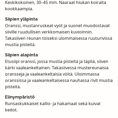
Keskikokoinen, 30–45 mm. Naaraat hiukan koiraita
kookkaampia.
Siipien yläpinta
Oranssi, mustanruskeat vyöt ja suonet muodostavat
siiville ruudullisen verkkomaisen kuvioinnin.
Takasiiven reunan toiseksi ulommaisessa ruuturivissä
mustia pisteitä.
Siipien alapinta
Etusiipi oranssi, jossa mustia pisteitä ja täpliä, siiven
kärki vaaleankeltainen. Takasiivessä mustereunaisia
oransseja ja vaaleankeltaisia vöitä. Uloimmassa
oranssissa ja vaaleankeltaisessa nauhassa rivit mustia
pisteitä.
Elinympäristö
Runsaskukkaiset kallio- ja hakamaat sekä kuivat
kedot.