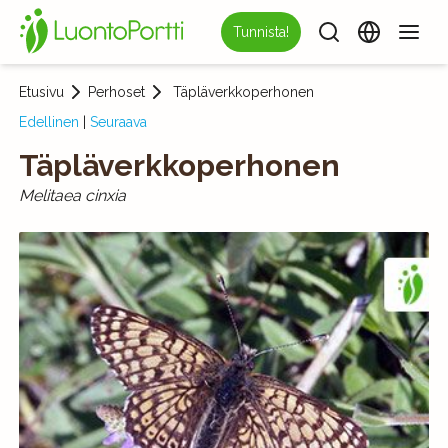
Tunnista!
Etusivu
Perhoset
Täpläverkkoperhonen
Edellinen
|
Seuraava
Täpläverkkoperhonen
Melitaea cinxia