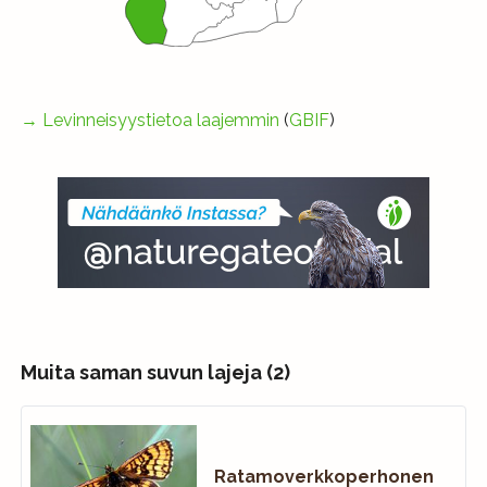
→
Levinneisyystietoa laajemmin
(
GBIF
)
Muita saman suvun lajeja (2)
Ratamoverkkoperhonen