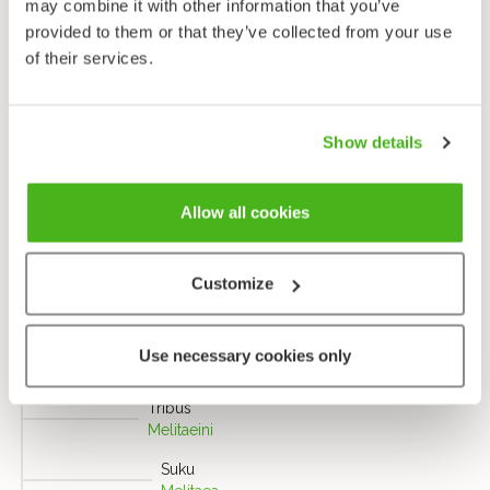
may combine it with other information that you’ve
Katso myös: Helsingin yliopisto -
Tutkimustuloksia
provided to them or that they’ve collected from your use
Ahvenanmaalta
of their services.
Lähetä palautetta!
Show details
Allow all cookies
Taksonomia
Customize
Heimo
Täpläperhoset - Nymphalidae
Alaheimo
Use necessary cookies only
Aitotäpläperhoset - Nymphalinae
Tribus
Melitaeini
Suku