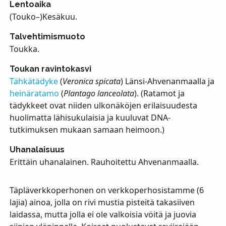
Lentoaika
(Touko–)Kesäkuu.
Talvehtimismuoto
Toukka.
Toukan ravintokasvi
Tähkätädyke
(
Veronica spicata
) Länsi-Ahvenanmaalla ja
heinäratamo
(
Plantago lanceolata
). (Ratamot ja
tädykkeet ovat niiden ulkonäköjen erilaisuudesta
huolimatta lähisukulaisia ja kuuluvat
DNA
-
tutkimuksen mukaan samaan heimoon.)
Uhanalaisuus
Erittäin uhanalainen. Rauhoitettu Ahvenanmaalla.
Täpläverkkoperhonen on verkkoperhosistamme (6
lajia) ainoa, jolla on rivi mustia pisteitä takasiiven
laidassa, mutta jolla ei ole valkoisia vöitä ja juovia