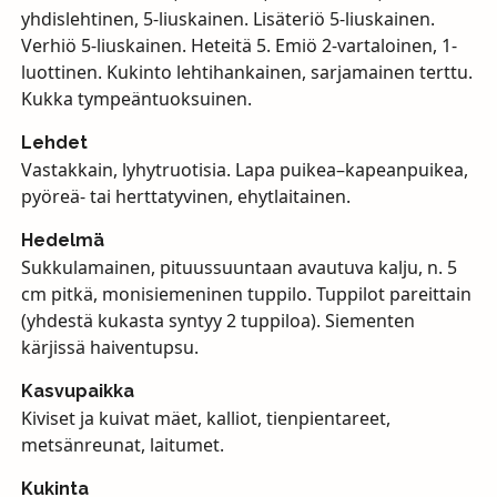
yhdislehtinen, 5-liuskainen. Lisäteriö 5-liuskainen.
Verhiö 5-liuskainen. Heteitä 5. Emiö 2-vartaloinen, 1-
luottinen. Kukinto lehtihankainen, sarjamainen terttu.
Kukka tympeäntuoksuinen.
Lehdet
Vastakkain, lyhytruotisia. Lapa puikea–kapeanpuikea,
pyöreä- tai herttatyvinen, ehytlaitainen.
Hedelmä
Sukkulamainen, pituussuuntaan avautuva kalju, n. 5
cm pitkä, monisiemeninen tuppilo. Tuppilot pareittain
(yhdestä kukasta syntyy 2 tuppiloa). Siementen
kärjissä haiventupsu.
Kasvupaikka
Kiviset ja kuivat mäet, kalliot, tienpientareet,
metsänreunat, laitumet.
Kukinta