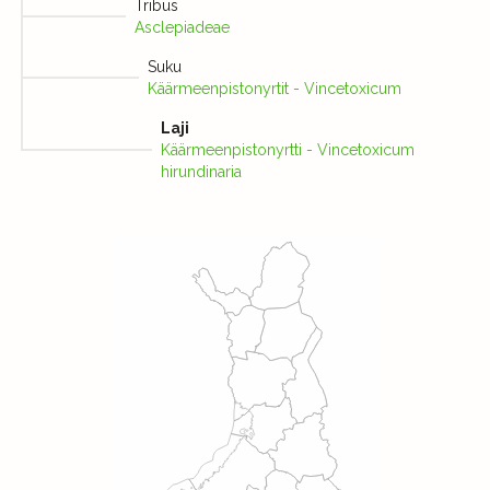
Tribus
Asclepiadeae
Suku
Käärmeenpistonyrtit - Vincetoxicum
Laji
Käärmeenpistonyrtti - Vincetoxicum
hirundinaria