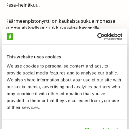
Kesä–heinäkuu.
Käärmeenpistonyrtti on kaukaista sukua monessa
suomalaiskodissa ruukkukasvina kasvaville
posliinikukille (
Hoya
). Se on tropiikkiin keskittyneen
heimonsa karaistunein ja pohjoisin eurooppalainen
laji – meillä se on niin levinneisyysalueensa pohjoisella
äärellä, että kasvaa vain lounaisimmassa Suomessa,
This website uses cookies
pohjoisimmat kasvupaikat ovat Kustavin–
We use cookies to personalise content and ads, to
Uudenkaupungin saaristossa.
provide social media features and to analyse our traffic.
We also share information about your use of our site with
Käärmeenpistonyrtin tuoksuvat kukat erittävät
our social media, advertising and analytics partners who
runsaasti mettä, mutta niissä käy suhteellisen vähän
may combine it with other information that you’ve
hyönteisiä. Vierailu kukkaan saattaa osoittautua
provided to them or that they’ve collected from your use
varsinkin pienille hyönteisillä kohtalokkaaksi ja
of their services.
kukissa näkeekin usein kuolleita pikkuotuksia.
Käärmeenpistonyrtin siitepöly on pakkautunut
kahteen pölymyhkyyn, joita yhdistää punertava