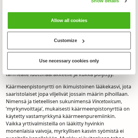
tarttumakanta, kuin pikkuruiset pihdit. Kukkaan
Show details
saapuneet hyönteiset jäävät mesivarastolta
vetäytyessään jaloistaan tai imukärsästään helposti
Allow all cookies
kiikkiin tarttumakantaan. Jollei hyönteisellä ole voimia
kiskoa itseään irti, sen nolona loppuna on kuolla
ruokapöytänsä ääreen. Kookkaat hyönteiset
Customize
riuhtaisevat mukaansa tarttumakannan ja sen
mukana varrelliset siitepölymyhkyt. Tarttumakantaa
kuljettavan hyönteisen kurottaessa seuraavan kukan
Use necessary cookies only
mesivarastolle, pölymyhkyt joutuvat tämän pienelle,
tahmealle luottihaarakkeelle ja kukka pölyttyy.
Käärmeenpistonyrtti on ikimuistoinen lääkekasvi, jota
saaristolaiset jopa viljelivät jossain määrin pihoillaan.
Nimensä ja tieteellisen sukunimensä
Vincetoxicum
,
’myrkynvoittaja’, mukaisesti käärmeenpistonyrttiä on
käytetty vastamyrkkynä käärmeenpuremiinkin.
Vaikka yrttivalmisteilla on lääkitty hyvinkin
monenlaisia vaivoja, myrkyllisen kasvin syömistä ei