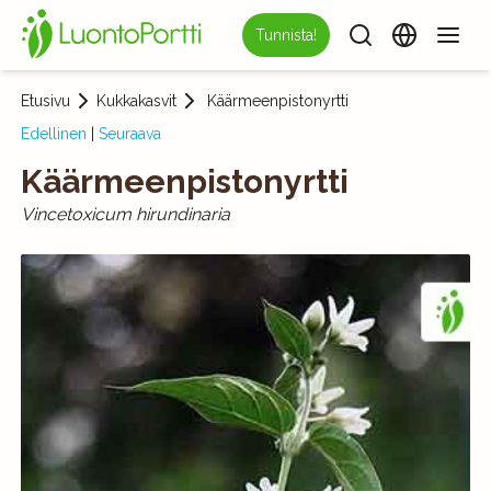
Tunnista!
Etusivu
Kukkakasvit
Käärmeenpistonyrtti
Edellinen
|
Seuraava
Käärmeenpistonyrtti
Vincetoxicum hirundinaria