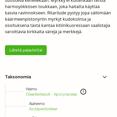
suositella kenellekään. Myrkky ei kuitenkaan tehoa
harmoyökkösen toukkaan, joka haitatta käyttää
kasvia ravinnokseen. Ritarilude pystyy jopa säilömään
käärmeenpistonyrtin myrkyt kudoksiinsa ja
osoituksena tästä kantaa kitiinikuoressaan saalistajia
varoittavia kirkkaita värejä ja merkkejä.
Lähetä palautetta!
Taksonomia
Heimo
Oleanterikasvit - Apocynaceae
Alaheimo
Asclepiadoideae