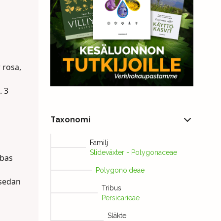
 rosa,
. 3
Taxonomi
Familj
Slideväxter - Polygonaceae
 bas
Polygonoideae
 sedan
Tribus
Persicarieae
Släkte