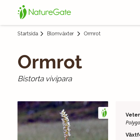
Startsida
Blomväxter
Ormrot
Ormrot
Bistorta vivipara
Vete
Polygo
Växt