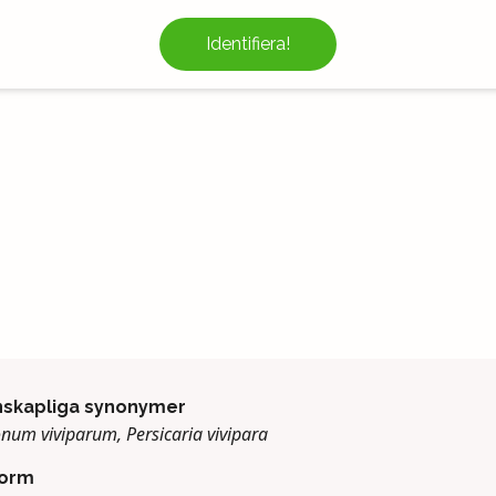
Identifiera!
nskapliga synonymer
num viviparum, Persicaria vivipara
form