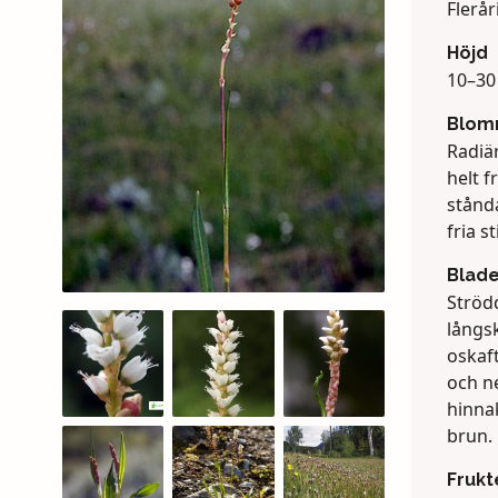
Flerår
Höjd
10–30 
Blom
Radiär
helt f
stånd
fria s
Blad
Ströd
långs
oskaft
och ne
hinnak
brun.
Frukt