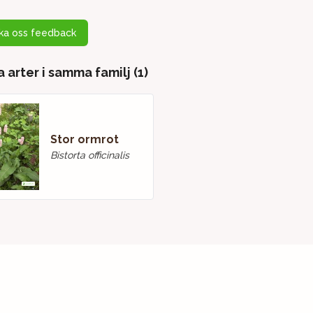
cka oss feedback
 arter i samma familj (1)
Stor ormrot
Bistorta officinalis