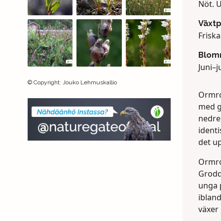
Nöt. U
Växtp
Friska
Blomn
Juni–ju
©
Copyright
:
Jouko Lehmuskallio
Ormro
med g
nedre 
ident
det u
Ormro
Grodd
unga 
ibland
växer 