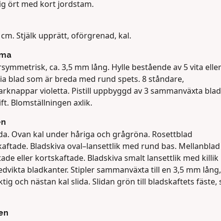
ig ört med kort jordstam.
cm. Stjälk upprätt, oförgrenad, kal.
ma
symmetrisk, ca. 3,5 mm lång. Hylle bestående av 5 vita eller
ria blad som är breda med rund spets. 8 ståndare,
arknappar violetta. Pistill uppbyggd av 3 sammanväxta blad
tift. Blomställningen axlik.
en
da. Ovan kal under håriga och grågröna. Rosettblad
kaftade. Bladskiva oval–lansettlik med rund bas. Mellanblad
ade eller kortskaftade. Bladskiva smalt lansettlik med killik
dvikta bladkanter. Stipler sammanväxta till en 3,5 mm lång,
tig och nästan kal slida. Slidan grön till bladskaftets fäste,
en