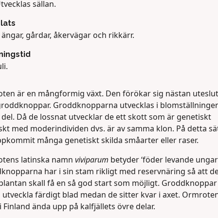
tvecklas sällan.
lats
 ängar, gårdar, åkervägar och rikkärr.
ingstid
li.
ten är en mångformig växt. Den förökar sig nästan uteslu
roddknoppar. Groddknopparna utvecklas i blomställninge
del. Då de lossnat utvecklar de ett skott som är genetiskt
iskt med moderindividen dvs. är av samma klon. På detta sä
ppkommit många genetiskt skilda småarter eller raser.
tens latinska namn
viviparum
betyder ‘föder levande ungar
knopparna har i sin stam rikligt med reservnäring så att d
plantan skall få en så god start som möjligt. Groddknoppar
 utveckla färdigt blad medan de sitter kvar i axet. Ormrote
i Finland ända upp på kalfjällets övre delar.