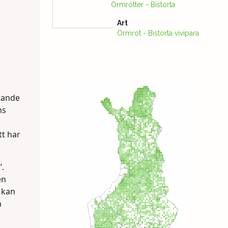
Ormrötter - Bistorta
Art
Ormrot - Bistorta vivipara
tande
ns
tt har
’.
en
 kan
n