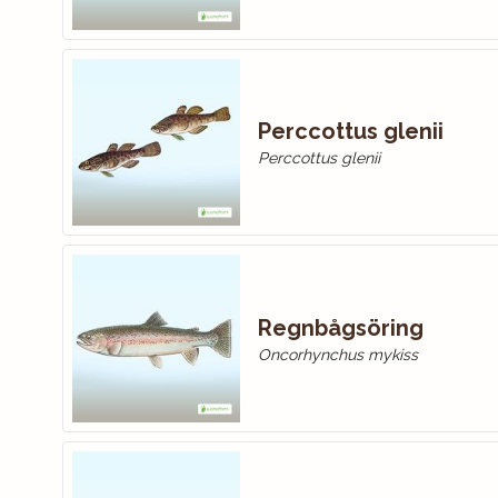
Perccottus glenii
Perccottus glenii
Regnbågsöring
Oncorhynchus mykiss