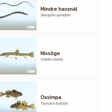
Mindre havsnål
Nerophis ophidion
Nissöga
Cobitis taenia
Oxsimpa
Taurulus bubalis