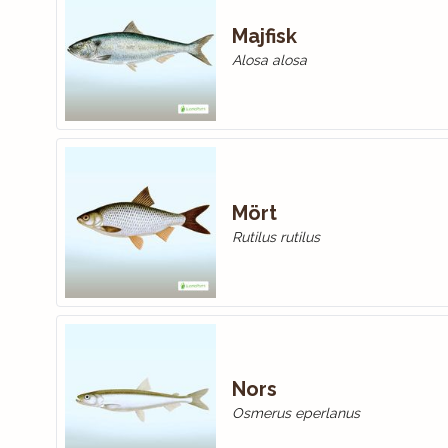
Majfisk
Alosa alosa
Mört
Rutilus rutilus
Nors
Osmerus eperlanus