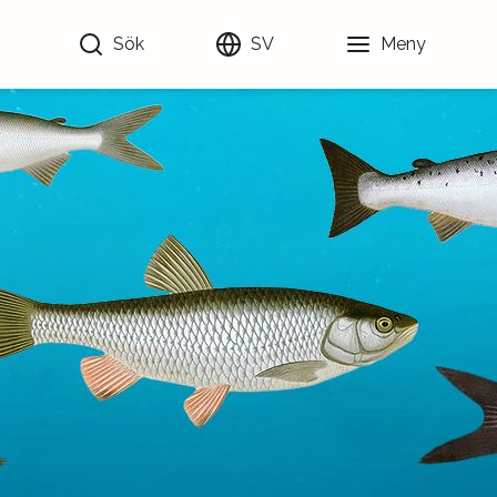
Sök
SV
Meny