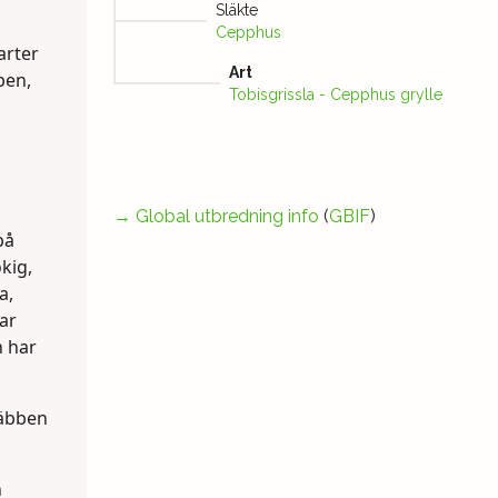
Släkte
Cepphus
arter
Art
ben,
Tobisgrissla - Cepphus grylle
→
Global utbredning info
(
GBIF
)
på
okig,
a,
ar
n har
Näbben
h