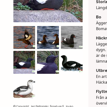
Storl
Längd
Bo
Äggen
Bomat
Häck
Lägger
dygn. 
är de 
lämna
Utbr
En art
Häckar
Flytt
Från a
övervi
©
Copyright
:
Jari Peltomäki, finnature.fi, Jouko