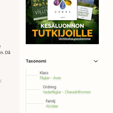
9
gn. Då
Taxonomi
Klass
Fåglar - Aves
.
Ordning
Vadarfåglar - Charadriiformes
Familj
Alcidae