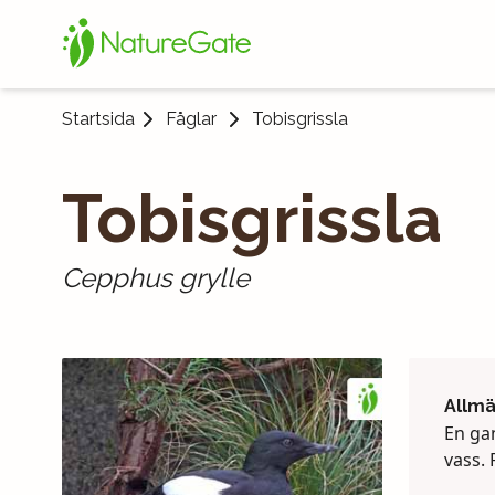
Startsida
Fåglar
Tobisgrissla
Tobisgrissla
Cepphus grylle
Allm
En gan
vass. 