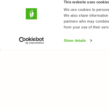
This website uses cookie
We use cookies to personal
We also share information 
partners who may combine i
from your use of their serv
Show details
NATUREGATE
ARTER
Om oss
Blomväxter
Webbutik
Träd och busk
Fåglar
Fjärilar
Fiskar