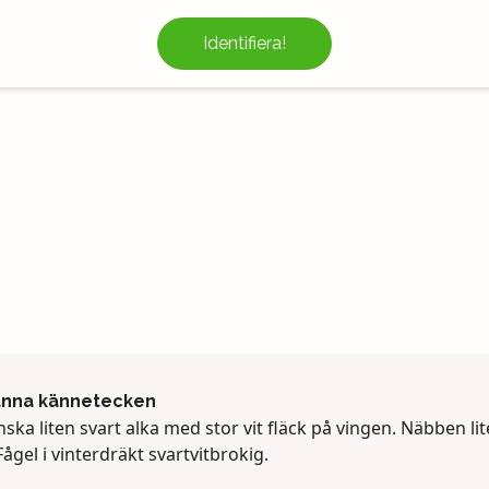
Identifiera!
änna kännetecken
ska liten svart alka med stor vit fläck på vingen. Näbben lit
Fågel i vinterdräkt svartvitbrokig.