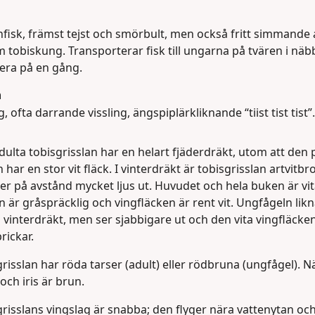
fisk, främst tejst och smörbult, men också fritt simmande 
 tobiskung. Transporterar fisk till ungarna på tvären i näb
lera på en gång.
n
, ofta darrande vissling, ängspiplärkliknande “tiist tist tist”.
ulta tobisgrisslan har en helart fjäderdräkt, utom att den 
 har en stor vit fläck. I vinterdräkt är tobisgrisslan artvitbr
r på avstånd mycket ljus ut. Huvudet och hela buken är vit
 är gråspräcklig och vingfläcken är rent vit. Ungfågeln likn
i vinterdräkt, men ser sjabbigare ut och den vita vingfläcke
rickar.
risslan har röda tarser (adult) eller rödbruna (ungfågel). 
 och iris är brun.
risslans vingslag är snabba; den flyger nära vattenytan oc