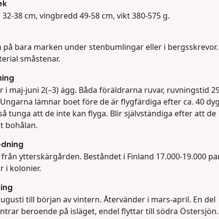
ek
 32-38 cm, vingbredd 49-58 cm, vikt 380-575 g.
 på bara marken under stenbumlingar eller i bergsskrevor.
erial småstenar.
ning
 i maj-juni 2(–3) ägg. Båda föräldrarna ruvar, ruvningstid 2
Ungarna lämnar boet före de är flygfärdiga efter ca. 40 dy
så tunga att de inte kan flyga. Blir självständiga efter att de
t bohålan.
edning
 från ytterskärgården. Beståndet i Finland 17.000-19.000 par
 i kolonier.
ning
ugusti till början av vintern. Återvänder i mars-april. En del
ntrar beroende på isläget, endel flyttar till södra Östersjön.