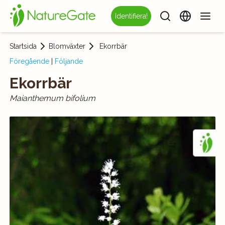
Identifiera!
Startsida
Blomväxter
Ekorrbär
Föregående
|
Följande
Ekorrbär
Maianthemum bifolium