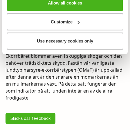
familj men numera anser forskare att man kan
Allow all cookies
avskilja ett släkte ur liljeväxterna, nämligen
liljekonvaljväxter och placerar ekorrbäret i detta
Customize
släkte.
Ekorrbäret växer ofta fläckvis i skogen och varje fläck
Use necessary cookies only
har vanligen fått sin början från ett frö som grott och
sedan har växten spritt sig med hjälp av utlöpare.
Ekorrbäret blommar även i skuggiga skogar och den
behöver trädskiktets skydd. Fastän vår vanligaste
lundtyp harsyre-ekorrbärstypen (OMaT) är uppkallad
efter denna art är den snarare en momarkernas än
en mullmarkernas växt. På detta sätt fungerar den
som indikator på att lunden inte är en av de allra
frodigaste.
Skicka oss feedback