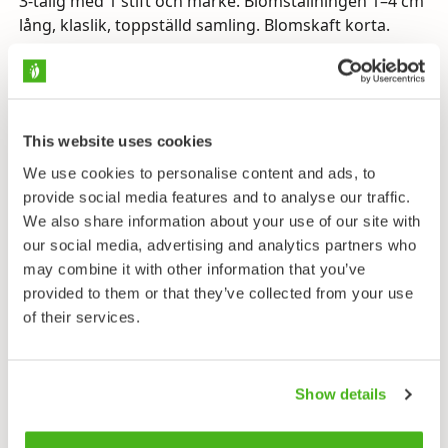
3-talig med 1 stift och märke. Blomställningen 1–4 cm
lång, klaslik, toppställd samling. Blomskaft korta.
Bladen
Vanligen två blad i varje skott. Skaftet 5–10 mm långt
med slidlik bas. Bladskiva hjärtlik, spetsig,
helbräddad, 4–5 cm lång med runda basalflikar och
This website uses cookies
parallellnervatur. Vid stjälkens bas fjällika lågblad.
We use cookies to personalise content and ads, to
provide social media features and to analyse our traffic.
Frukten
We also share information about your use of our site with
Mörkrött, runt, ca. 6 mm stort bär.
our social media, advertising and analytics partners who
Växtplats
may combine it with other information that you’ve
Torra, friska och lundartade moskogar, lundar.
provided to them or that they’ve collected from your use
of their services.
Blomningstid
Maj–juni.
Show details
Det giftiga ekorrbäret är en enhjärtbladsväxt och
släkt med liljorna (
Liliaceae
). Den placeras ofta i denna