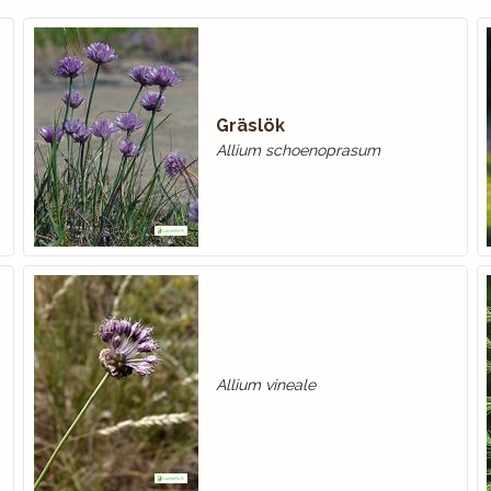
Gräslök
Allium schoenoprasum
Allium vineale