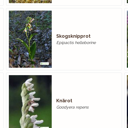
Skogsknipprot
Epipactis helleborine
Knärot
Goodyera repens