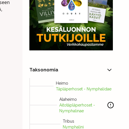
iseen
ö,
Taksonomia
Heimo
Täpläperhoset - Nymphalidae
Alaheimo
Aitotäpläperhoset -
Nymphalinae
Tribus
Nymphalini