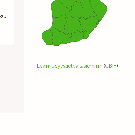
Kirsikkaperhonen
→
Levinneisyystietoa laajemmin
(
GBIF
)