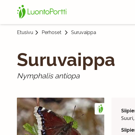
Etusivu
Perhoset
Suruvaippa
Suruvaippa
Nymphalis antiopa
Siipie
Suuri
Siipi