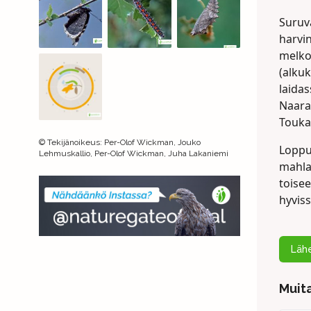
Suruv
harvi
melko
(alkuk
laidas
Naara
Toukat
©
Tekijänoikeus
:
Per-Olof Wickman, Jouko
Loppuk
Lehmuskallio, Per-Olof Wickman, Juha Lakaniemi
mahlaa
toisee
hyviss
Lähe
Muita