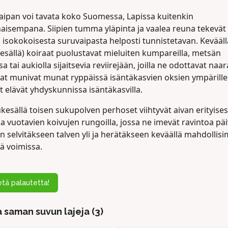
aipan voi tavata koko Suomessa, Lapissa kuitenkin
naisempana. Siipien tumma yläpinta ja vaalea reuna tekevät
 isokokoisesta suruvaipasta helposti tunnistetavan. Kevääll
esällä) koiraat puolustavat mieluiten kumpareilla, metsän
sa tai aukiolla sijaitsevia reviirejään, joilla ne odottavat naar
at munivat munat ryppäissä isäntäkasvien oksien ympärille
 elävät yhdyskunnissa isäntäkasvilla.
esällä toisen sukupolven perhoset viihtyvät aivan erityises
 vuotavien koivujen rungoilla, jossa ne imevät ravintoa pä
n selvitäkseen talven yli ja herätäkseen keväällä mahdolli
ä voimissa.
tä palautetta!
 saman suvun lajeja (3)