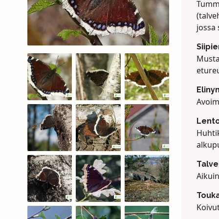
Tumma
(talve
jossa 
Siipi
Musta
etureu
Eliny
Avoim
Lento
Huhti
alkupu
Talv
Aikui
Touka
Koivut