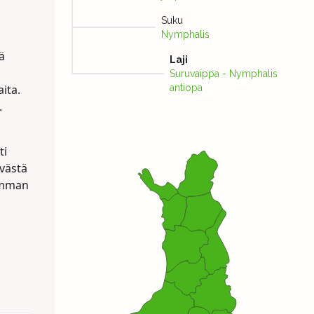
Suku
Nymphalis
ä
Laji
Suruvaippa - Nymphalis
aita.
antiopa
.
ti
ivästä
simman