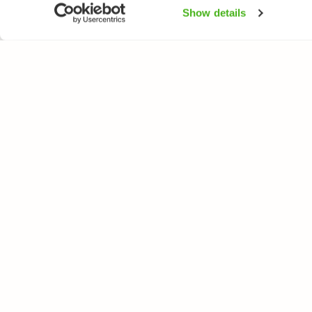
Show details
LUONTOPORTTI
LAJ
Tietoa meistä
Kukk
Verkkolehti
Puut
Verkkokurssit
Linn
Verkkokauppa
Perh
Nisä
Sien
Kala
Itäm