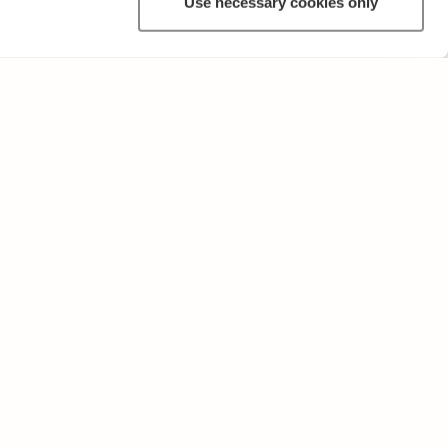
Use necessary cookies only
MUUTA
Käyttöehdot ja tietosuojakäytäntö
Lähetä palautetta!
Opettajille ja oppilaitoksille
Tee Kopiosto-ilmoitus
Mainostaminen ja kumppanuudet
Palvelut yrityksille, lisensointi