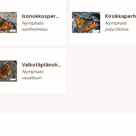
Isonokkosperhonen
Nymphalis
Nymphalis
xanthomelas
polychloros
Valkotäplänokkosperhonen
Nymphalis
vaualbum