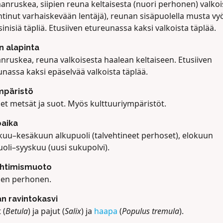
nruskea, siipien reuna keltaisesta (nuori perhonen) valko
htinut varhaiskevään lentäjä), reunan sisäpuolella musta vy
sinisiä täpliä. Etusiiven etureunassa kaksi valkoista täplää.
en alapinta
nruskea, reuna valkoisesta haalean keltaiseen. Etusiiven
nassa kaksi epäselvää valkoista täplää.
mpäristö
et metsät ja suot. Myös kulttuuriympäristöt.
aika
kuu–kesäkuun alkupuoli (talvehtineet perhoset), elokuun
oli–syyskuu (uusi sukupolvi).
ehtimismuoto
nen perhonen.
n ravintokasvi
 (
Betula
) ja pajut (
Salix
) ja
haapa
(
Populus tremula
).