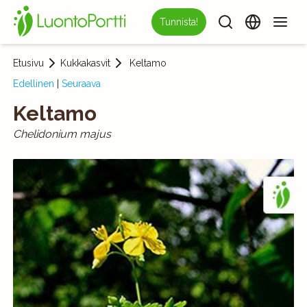
Tunnista!
Etusivu
Kukkakasvit
Keltamo
Edellinen
|
Seuraava
Keltamo
Chelidonium majus