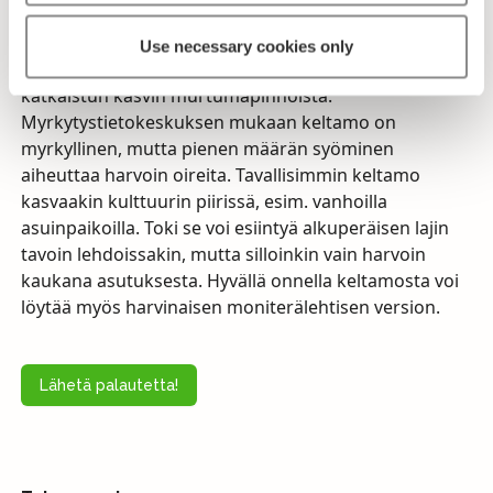
vanhaan käytetty lääkekasvina ja mahdollisesti myös
viljelty. Keltamo on myrkyllinen, etenkin sen
Use necessary cookies only
punaisenkeltainen maitiaisneste, jota vuotaa
katkaistun kasvin murtumapinnoista.
Myrkytystietokeskuksen mukaan keltamo on
myrkyllinen, mutta pienen määrän syöminen
aiheuttaa harvoin oireita. Tavallisimmin keltamo
kasvaakin kulttuurin piirissä, esim. vanhoilla
asuinpaikoilla. Toki se voi esiintyä alkuperäisen lajin
tavoin lehdoissakin, mutta silloinkin vain harvoin
kaukana asutuksesta. Hyvällä onnella keltamosta voi
löytää myös harvinaisen moniterälehtisen version.
Lähetä palautetta!