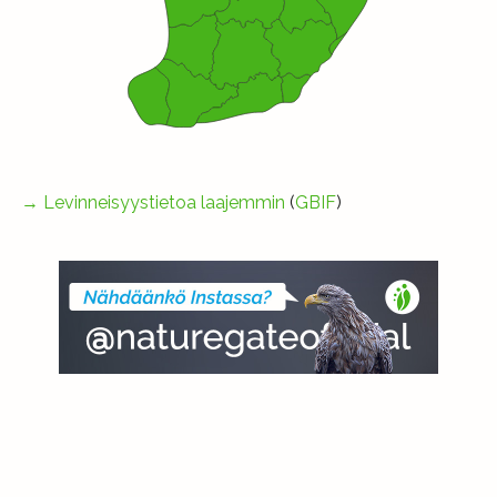
→
Levinneisyystietoa laajemmin
(
GBIF
)