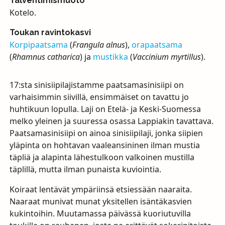
Talvehtimismuoto
Kotelo.
Toukan ravintokasvi
Korpipaatsama
(
Frangula alnus
),
orapaatsama
(
Rhamnus catharica
) ja
mustikka
(
Vaccinium myrtillus
).
17:sta sinisiipilajistamme paatsamasinisiipi on
varhaisimmin siivillä, ensimmäiset on tavattu jo
huhtikuun lopulla. Laji on Etelä- ja Keski-Suomessa
melko yleinen ja suuressa osassa Lappiakin tavattava.
Paatsamasinisiipi on ainoa sinisiipilaji, jonka siipien
yläpinta on hohtavan vaaleansininen ilman mustia
täpliä ja alapinta lähestulkoon valkoinen mustilla
täplillä, mutta ilman punaista kuviointia.
Koiraat lentävät ympäriinsä etsiessään naaraita.
Naaraat munivat munat yksitellen isäntäkasvien
kukintoihin. Muutamassa päivässä kuoriutuvilla