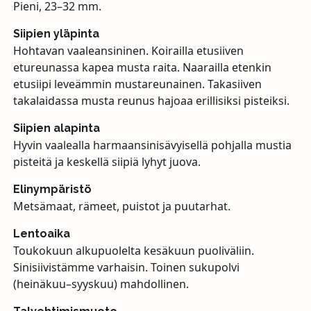
Pieni, 23–32 mm.
Siipien yläpinta
Hohtavan vaaleansininen. Koirailla etusiiven
etureunassa kapea musta raita. Naarailla etenkin
etusiipi leveämmin mustareunainen. Takasiiven
takalaidassa musta reunus hajoaa erillisiksi pisteiksi.
Siipien alapinta
Hyvin vaalealla harmaansinisävyisellä pohjalla mustia
pisteitä ja keskellä siipiä lyhyt juova.
Elinympäristö
Metsämaat, rämeet, puistot ja puutarhat.
Lentoaika
Toukokuun alkupuolelta kesäkuun puoliväliin.
Sinisiivistämme varhaisin. Toinen sukupolvi
(heinäkuu–syyskuu) mahdollinen.