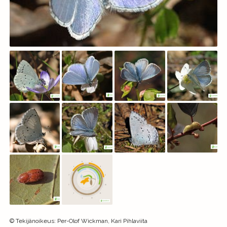
©
Tekijänoikeus
:
Per-Olof Wickman, Kari Pihlaviita