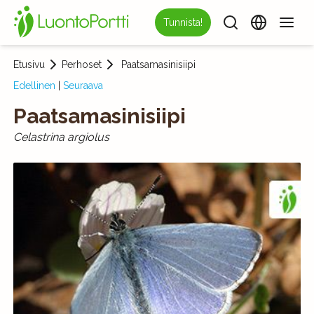
Tunnista!
Etusivu
Perhoset
Paatsamasinisiipi
Edellinen
|
Seuraava
Paatsamasinisiipi
Celastrina argiolus