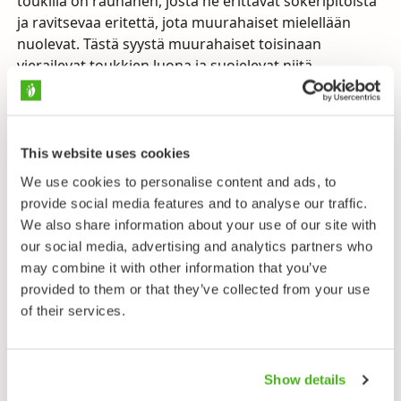
toukilla on rauhanen, josta ne erittävät sokeripitoista
ja ravitsevaa eritettä, jota muurahaiset mielellään
nuolevat. Tästä syystä muurahaiset toisinaan
vierailevat toukkien luona ja suojelevat niitä.
Paatsamasinisiipi valittiin Suomen kansallisperhoseksi
itsenäisyytemme 100-vuotisjuhlavuonna. Siipien
sininen yläpinta ja vaalea alapinta sopivat hyvin
This website uses cookies
Suomelle.
We use cookies to personalise content and ads, to
provide social media features and to analyse our traffic.
We also share information about your use of our site with
Lähetä palautetta!
our social media, advertising and analytics partners who
may combine it with other information that you’ve
provided to them or that they’ve collected from your use
Kansallissymbolit
of their services.
Paatsamasinisiipi on valittu Suomen kansallisperhoseksi.
Vertaa
karhu
,
laulujoutsen
,
kielo
,
rauduskoivu
ja
ahven
.
Show details
Matkalla pohjoiseen