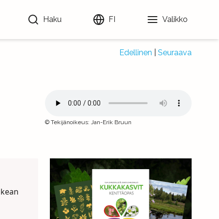
Haku
FI
Valikko
Edellinen
|
Seuraava
©
Tekijänoikeus
:
Jan-Erik Bruun
lkean