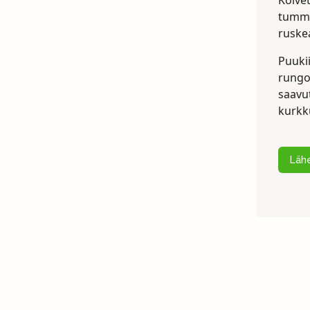
Koive
tumma
ruske
Puukii
rungon
saavu
kurkk
Lähe