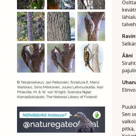
Ositt
kevät
lähial
talveh
Ravin
Selkä
Ääni
Siraht
pajuli
Uhana
©
Tekijänoikeus
:
Jari Peltomäki, finnature.fi, Mervi
Wahlroos, Simo Mikkonen, Jouko Lehmuskallio, Kari
Elinvo
Pihlaviita, M. & W. von Wright: Svenska fåglar
(Kansalliskirjasto, The National Library of Finland)
Puuki
Sen se
valko
pitkä