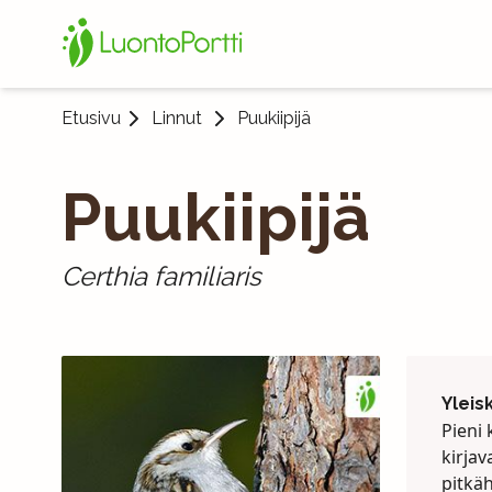
Etusivu
Linnut
Puukiipijä
Puukiipijä
Certhia familiaris
Yleis
Pieni 
kirjav
pitkäh