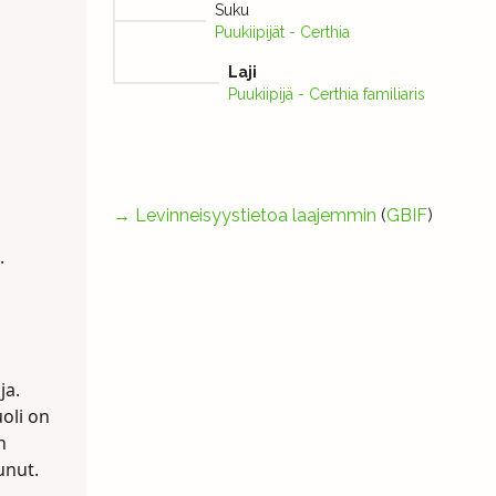
Suku
Puukiipijät - Certhia
Laji
Puukiipijä - Certhia familiaris
→
Levinneisyystietoa laajemmin
(
GBIF
)
.
ja.
oli on
n
unut.