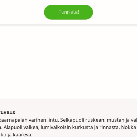
Tunnista!
kuvaus
kaarnapalan värinen lintu. Selkäpuoli ruskean, mustan ja va
a. Alapuoli valkea, lumivalkoisin kurkusta ja rinnasta. Nokka
kö ja kaareva.