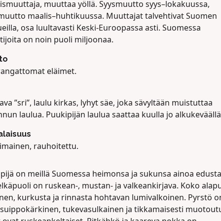
aismuuttaja, muuttaa yöllä. Syysmuutto syys–lokakuussa,
muutto maalis–huhtikuussa. Muuttajat talvehtivat Suomen
ueilla, osa luultavasti Keski-Euroopassa asti. Suomessa
tijoita on noin puoli miljoonaa.
to
rangattomat eläimet.
ava ”sri”, laulu kirkas, lyhyt säe, joka sävyltään muistuttaa
nnun laulua. Puukipijän laulua saattaa kuulla jo alkukeväällä
laisuus
imainen, rauhoitettu.
ipijä on meillä Suomessa heimonsa ja sukunsa ainoa edusta
lkäpuoli on ruskean-, mustan- ja valkeankirjava. Koko alapu
inen, kurkusta ja rinnasta hohtavan lumivalkoinen. Pyrstö o
, suippokärkinen, tukevasulkainen ja tikkamaisesti muotout