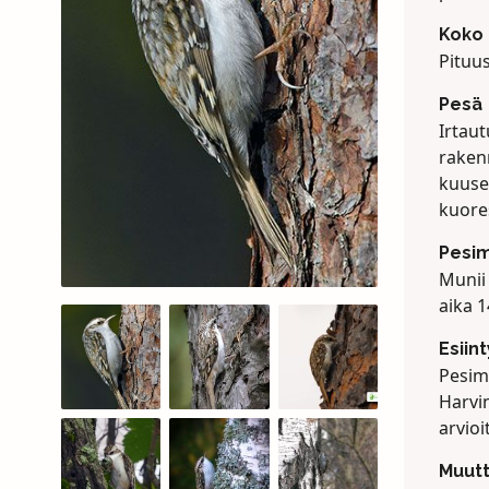
Koko
Pituus
Pesä
Irtau
raken
kuuse
kuore
Pesi
Munii
aika 1
Esiin
Pesim
Harvi
arvioi
Muut