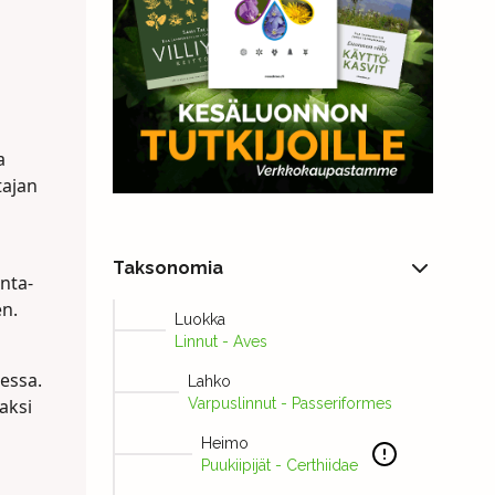
a
tajan
Taksonomia
nta-
en.
Luokka
Linnut - Aves
essa.
Lahko
aksi
Varpuslinnut - Passeriformes
Heimo
Puukiipijät - Certhiidae