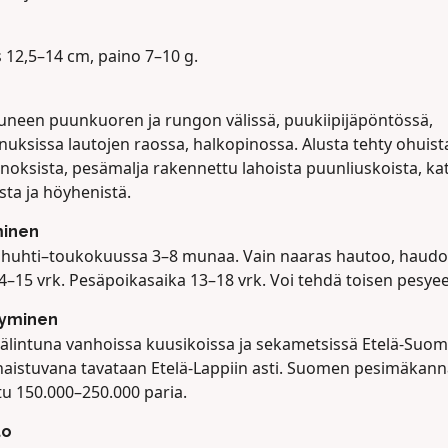
 12,5–14 cm, paino 7–10 g.
tuneen puunkuoren ja rungon välissä, puukiipijäpöntössä,
nuksissa lautojen raossa, halkopinossa. Alusta tehty ohuist
noksista, pesämalja rakennettu lahoista puunliuskoista, ka
sta ja höyhenistä.
minen
 huhti–toukokuussa 3–8 munaa. Vain naaras hautoo, haudo
4–15 vrk. Pesäpoikasaika 13–18 vrk. Voi tehdä toisen pesye
tyminen
älintuna vanhoissa kuusikoissa ja sekametsissä Etelä-Suom
naistuvana tavataan Etelä-Lappiin asti. Suomen pesimäkann
tu 150.000–250.000 paria.
to