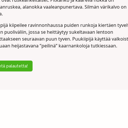
t ovat ruskeankeltaiset. Pitkähkö ja kaareva nokka on
nruskea, alanokka vaaleanpunertava. Silmän värikalvo on
a.
pijä kiipeilee ravinnonhaussa puiden runkoja kiertäen tyvel
 puoliväliin, jossa se heittäytyy sukeltavaan lentoon
ttaakseen seuraavan puun tyven. Puukiipijä käyttää valkois
uaan heijastavana ”peilinä” kaarnankoloja tutkiessaan.
tä palautetta!