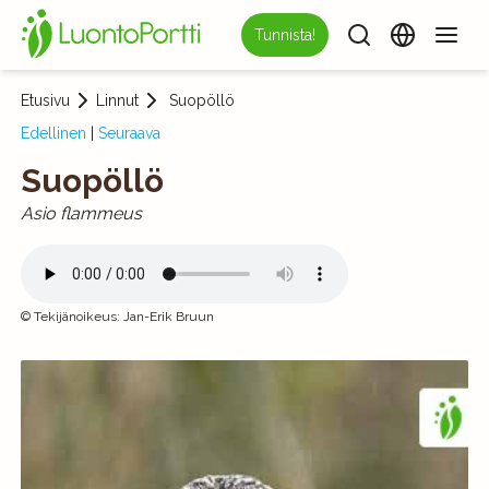
Tunnista!
Etusivu
Linnut
Suopöllö
Edellinen
|
Seuraava
Suopöllö
Asio flammeus
©
Tekijänoikeus
:
Jan-Erik Bruun