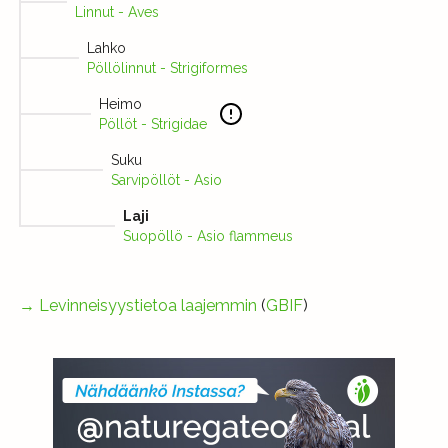
Linnut - Aves
Lahko
Pöllölinnut - Strigiformes
Heimo
Pöllöt - Strigidae
Suku
Sarvipöllöt - Asio
Laji
Suopöllö - Asio flammeus
→
Levinneisyystietoa laajemmin
(
GBIF
)