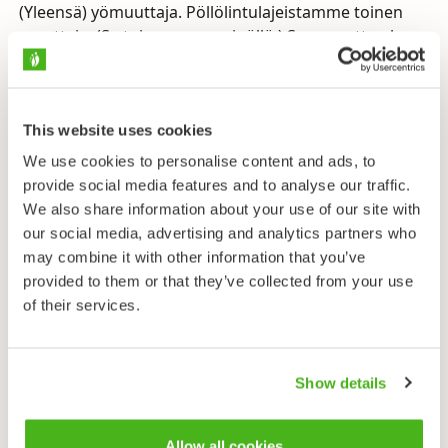
(Yleensä) yömuuttaja. Pöllölintulajeistamme toinen
muuttaja. (Se toinen on sarvipöllö.) Syysmuutto elo–
marraskuussa, paluu maalis–huhti(–touko)kuussa.
Talvehtii Keski- ja Etelä-Euroopassa. Talvihavaintoja
myös Suomesta.
This website uses cookies
Ravinto
We use cookies to personalise content and ads, to
Pikkunisäkkäät.
provide social media features and to analyse our traffic.
We also share information about your use of our site with
Ääni
our social media, advertising and analytics partners who
Soidinääntä kuvataan etäisen höyryveturin
may combine it with other information that you’ve
puuskutukseksi ”up-uph-uph-up”.
provided to them or that they’ve collected from your use
Uhanalaisuus
of their services.
Elinvoimainen, rauhoitettu.
Suopöllö on sarvipöllöä hieman suurempi pöllö, jonka
Show details
höyhenpuku on keltaisempi, vaaleampi ja
selkäpuolelta täplikkäämpi. Suopöllö eroaa
Allow all cookies