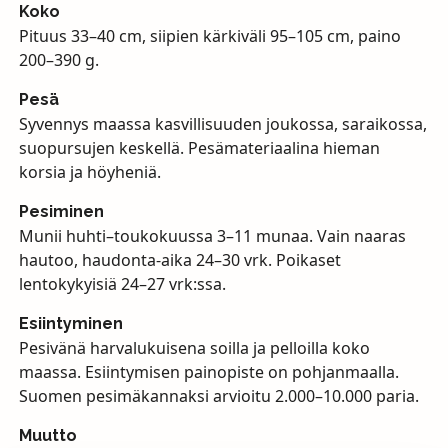
Koko
Pituus 33–40 cm, siipien kärkiväli 95–105 cm, paino
200–390 g.
Pesä
Syvennys maassa kasvillisuuden joukossa, saraikossa,
suopursujen keskellä. Pesämateriaalina hieman
korsia ja höyheniä.
Pesiminen
Munii huhti–toukokuussa 3–11 munaa. Vain naaras
hautoo, haudonta-aika 24–30 vrk. Poikaset
lentokykyisiä 24–27 vrk:ssa.
Esiintyminen
Pesivänä harvalukuisena soilla ja pelloilla koko
maassa. Esiintymisen painopiste on pohjanmaalla.
Suomen pesimäkannaksi arvioitu 2.000–10.000 paria.
Muutto