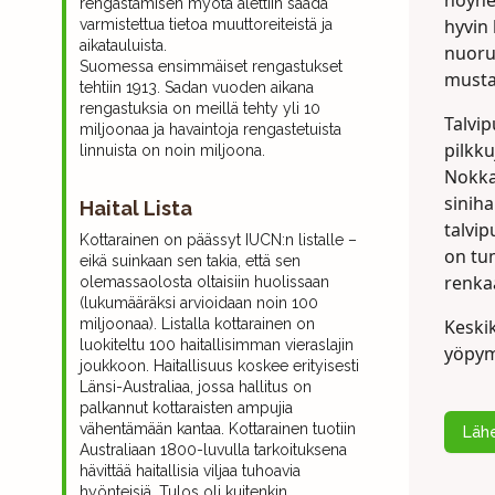
höyhen
rengastamisen myötä alettiin saada
hyvin 
varmistettua tietoa muuttoreiteistä ja
aikatauluista.
nuoru
Suomessa ensimmäiset rengastukset
musta
tehtiin 1913. Sadan vuoden aikana
rengastuksia on meillä tehty yli 10
Talvi
miljoonaa ja havaintoja rengastetuista
pilkku
linnuista on noin miljoona.
Nokka
siniha
Haital Lista
talvi
Kottarainen on päässyt
IUCN
:n listalle –
on tu
eikä suinkaan sen takia, että sen
renkaa
olemassaolosta oltaisiin huolissaan
(lukumääräksi arvioidaan noin 100
Keskik
miljoonaa). Listalla kottarainen on
luokiteltu 100 haitallisimman vieraslajin
yöpymi
joukkoon. Haitallisuus koskee erityisesti
Länsi-Australiaa, jossa hallitus on
palkannut kottaraisten ampujia
vähentämään kantaa. Kottarainen tuotiin
Lähe
Australiaan 1800-luvulla tarkoituksena
hävittää haitallisia viljaa tuhoavia
hyönteisiä. Tulos oli kuitenkin