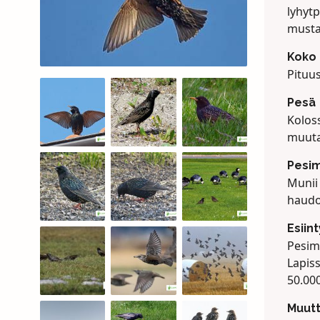
lyhytp
mustar
Koko
Pituu
Pesä
Koloss
muuta
Pesi
Munii
haudo
Esiin
Pesim
Lapis
50.000
Muut