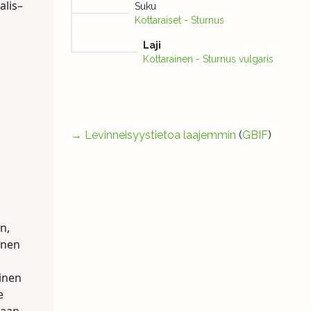
alis–
Suku
Kottaraiset - Sturnus
Laji
Kottarainen - Sturnus vulgaris
→
Levinneisyystietoa laajemmin
(
GBIF
)
n,
inen
ainen
e