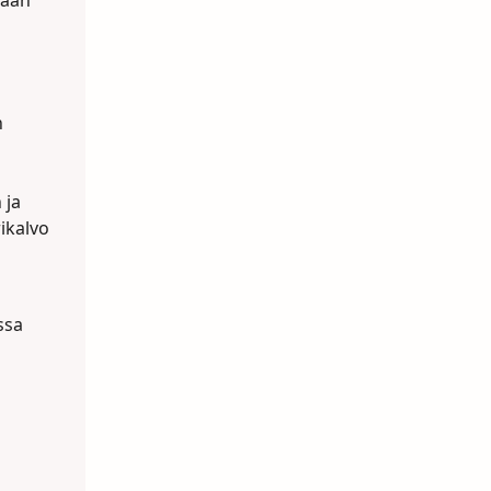
taan
n
 ja
ikalvo
ssa