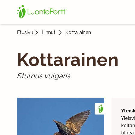
Etusivu
Linnut
Kottarainen
Kottarainen
Sturnus vulgaris
Yleis
Yleisv
kelta
tilheä