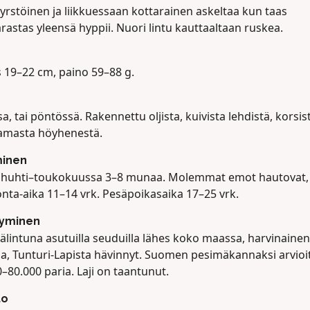
yrstöinen ja liikkuessaan kottarainen askeltaa kun taas
astas yleensä hyppii. Nuori lintu kauttaaltaan ruskea.
s 19–22 cm, paino 59–88 g.
a, tai pöntössä. Rakennettu oljista, kuivista lehdistä, korsist
masta höyhenestä.
minen
 huhti–toukokuussa 3–8 munaa. Molemmat emot hautovat,
nta-aika 11–14 vrk. Pesäpoikasaika 17–25 vrk.
tyminen
älintuna asutuilla seuduilla lähes koko maassa, harvinainen
sa, Tunturi-Lapista hävinnyt. Suomen pesimäkannaksi arvioi
–80.000 paria. Laji on taantunut.
to