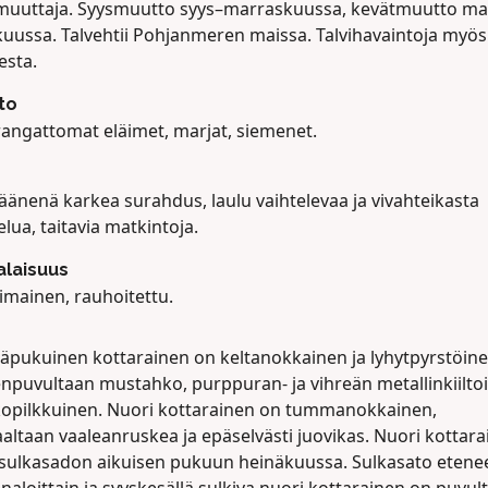
muuttaja. Syysmuutto syys–marraskuussa, kevätmuutto ma
kuussa. Talvehtii Pohjanmeren maissa. Talvihavaintoja myös
sta.
to
rangattomat eläimet, marjat, siemenet.
äänenä karkea surahdus, laulu vaihtelevaa ja vivahteikasta
elua, taitavia matkintoja.
laisuus
imainen, rauhoitettu.
äpukuinen kottarainen on keltanokkainen ja lyhytpyrstöine
npuvultaan mustahko, purppuran- ja vihreän metallinkiilto
lkopilkkuinen. Nuori kottarainen on tummanokkainen,
altaan vaaleanruskea ja epäselvästi juovikas. Nuori kottar
 sulkasadon aikuisen pukuun heinäkuussa. Sulkasato etene