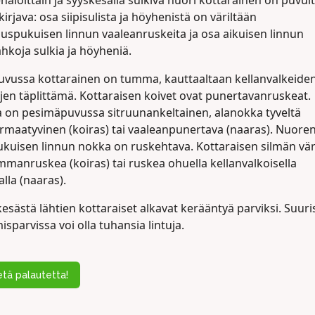
aloittain ja syyskesällä sulkiva nuori kottarainen on puvul
kirjava: osa siipisulista ja höyhenistä on väriltään
uspukuisen linnun vaaleanruskeita ja osa aikuisen linnun
hkoja sulkia ja höyheniä.
puvussa kottarainen on tumma, kauttaaltaan kellanvalkeide
jen täplittämä. Kottaraisen koivet ovat punertavanruskeat.
 on pesimäpuvussa sitruunankeltainen, alanokka tyveltä
rmaatyvinen (koiras) tai vaaleanpunertava (naaras). Nuoren
pukuisen linnun nokka on ruskehtava. Kottaraisen silmän vär
mmanruskea (koiras) tai ruskea ohuella kellanvalkoisella
lla (naaras).
esästä lähtien kottaraiset alkavat kerääntyä parviksi. Suuri
sparvissa voi olla tuhansia lintuja.
tä palautetta!