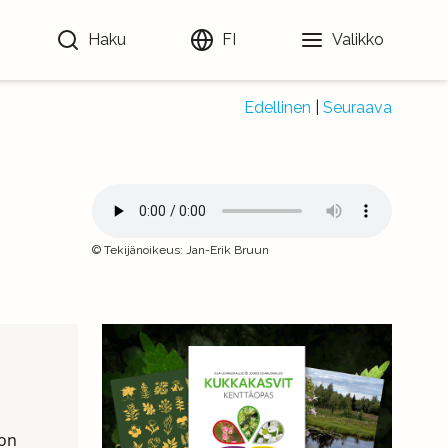
Haku
FI
Valikko
Edellinen
|
Seuraava
©
Tekijänoikeus
:
Jan-Erik Bruun
 on