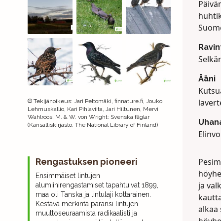
Päivä
huhti
Suome
Ravin
Selkä
Ääni
Kutsu
lavert
©
Tekijänoikeus
:
Jari Peltomäki, finnature.fi, Jouko
Lehmuskallio, Kari Pihlaviita, Jari Hiltunen, Mervi
Wahlroos, M. & W. von Wright: Svenska fåglar
Uhana
(Kansalliskirjasto, The National Library of Finland)
Elinvo
Pesim
Rengastuksen pioneeri
höyhe
Ensimmäiset lintujen
ja va
alumiinirengastamiset tapahtuivat 1899,
maa oli Tanska ja lintulaji kottarainen.
kautta
Kestävä merkintä paransi lintujen
alkaa
muuttoseuraamista radikaalisti ja