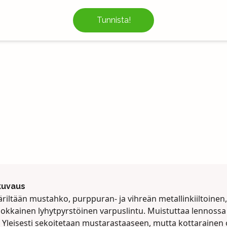
Tunnista!
kuvaus
äriltään mustahko, purppuran- ja vihreän metallinkiiltoinen,
nokkainen lyhytpyrstöinen varpuslintu. Muistuttaa lennossa
. Yleisesti sekoitetaan mustarastaaseen, mutta kottarainen